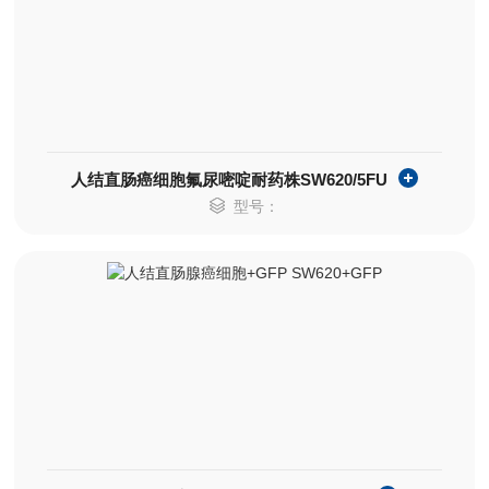
人结直肠癌细胞氟尿嘧啶耐药株SW620/5FU
型号：