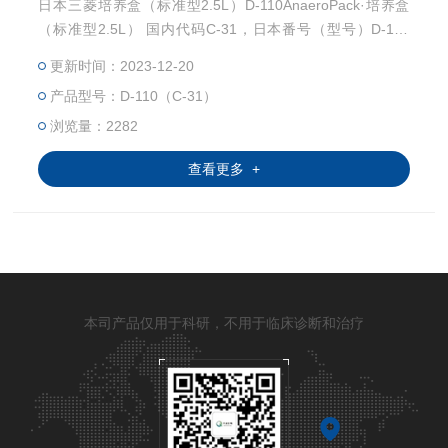
日本三菱培养盒（标准型2.5L）D-110AnaeroPack·培养盒
（标准型2.5L） 国内代码C-31，日本番号（型号）D-110
规格尺寸：19.7×13.5×9.5cm，体积：2.5L。 罐体材料：Po
更新时间：2023-12-20
lycarbonate 可耐受温度：－50℃~140℃ 密封材料：Polyac
产品型号：D-110（C-31）
etal 可耐受温度：－30℃~140℃ 外观透明，可分别放置12
只标准培养皿（直径：9cm）。 三菱
浏览量：2282
查看更多 +
本司产品仅用于科研，不用于临床诊断和治疗