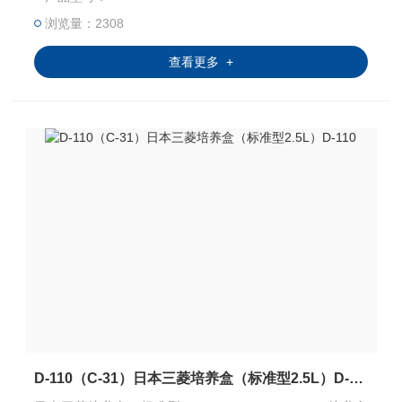
本三菱产品、ELISA 试剂盒、Sigma现货试剂等产品。售后
*，我们以饱满的热情欢迎新老客户选购！
浏览量：2308
查看更多 +
D-110（C-31）日本三菱培养盒（标准型2.5L）D-110