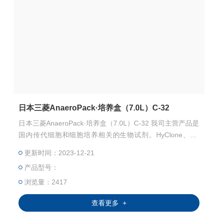
日本三菱AnaeroPack·培养盒（7.0L）C-32
日本三菱AnaeroPack·培养盒（7.0L）C-32 我司主营产品是
国内传代细胞和细胞培养相关的生物试剂。HyClone、NT
C、SIGMA、 BI 、GEMINI、PAN和SBI无外泌体血清等高品
更新时间：2023-12-21
质血清。常规液体培养基、胰酶、双抗、无血清冻存液、日
产品型号：
本三菱产品、ELISA 试剂盒、Sigma现货试剂等产品。
浏览量：2417
查看更多 +