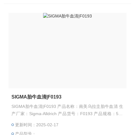
SIGMA胎牛血清|F0193
SIGMA胎牛血清|F0193 产品名称：南美乌拉圭胎牛血清 生
产厂家：Sigma-Alldrich 产品货号：F0193 产品规格：500
ML 因此选择正确的，靠谱的胎牛血清及厂家极其重要↓↓↓↓
更新时间：2025-02-17
→→→→苏州千舍生物，进口胎牛血清，搬运工←←←←←
产品型号：