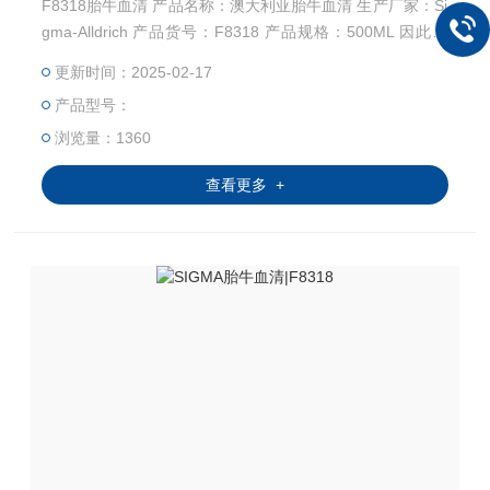
F8318胎牛血清 产品名称：澳大利亚胎牛血清 生产厂家：Si
gma-Alldrich 产品货号：F8318 产品规格：500ML 因此选
择正确的，靠谱的胎牛血清及厂家极其重要↓↓↓↓ →→→→苏
更新时间：2025-02-17
州千舍生物，进口胎牛血清，搬运工←←←←←←
产品型号：
浏览量：1360
查看更多 +