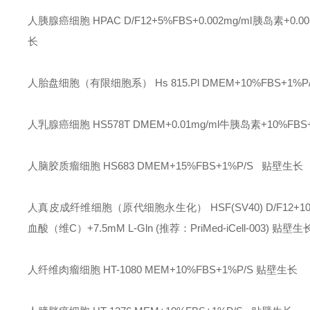
人胰腺癌细胞
HPAC
D/F12+5%FBS+0.002mg/ml胰岛素+0
长
人胎盘细胞（有限细胞系）
Hs 815.Pl
DMEM+10%FBS+1%P
人乳腺癌细胞
HS578T
DMEM+0.01mg/ml牛胰岛素+10%FBS
人脑胶质瘤细胞
HS683
DMEM+15%FBS+1%P/S
贴壁生长
人真皮成纤维细胞（原代细胞永生化）
HSF(SV40)
D/F12+1
血酸（维C）+7.5mM L-Gln (推荐：PriMed-iCell-003)
贴壁生
人纤维肉瘤细胞
HT-1080
MEM+10%FBS+1%P/S
贴壁生长