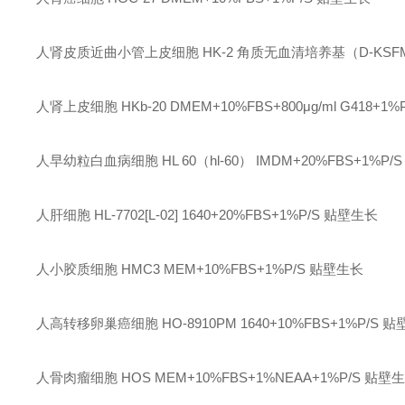
人肾皮质近曲小管上皮细胞
HK-2
角质无血清培养基（
D-KSF
人肾上皮细胞
HKb-20
DMEM+10%FBS+800μg/ml G418+1%
人早幼粒白血病细胞
HL 60（hl-60）
IMDM+20%FBS+1%P/
人肝细胞
HL-7702[L-02]
1640+20%FBS+1%P/S
贴壁生长
人小胶质细胞
HMC3
MEM+10%FBS+1%P/S
贴壁生长
人高转移卵巢癌细胞
HO-8910PM
1640+10%FBS+1%P/S
贴
人骨肉瘤细胞
HOS
MEM+10%FBS+1%NEAA+1%P/S
贴壁生