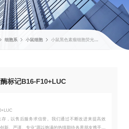
细胞系
小鼠细胞
小鼠黑色素瘤细胞荧光素酶标记B16-F10+LUC
记B16-F10+LUC
+LUC
生存，以售后服务求信誉。我们通过不断改进来提高效
、创新、严谨、专业"愿以饱满的热情期待各界朋友携手合