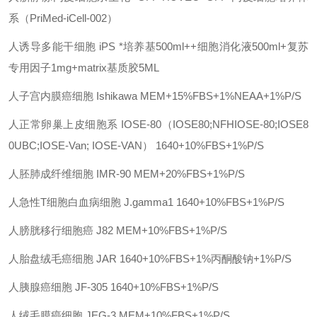
系（
PriMed-iCell-002）
人诱导多能干细胞
iPS
*培养基
500ml++细胞消化液500ml+复苏
专用因子1mg+matrix基质胶5ML
人子宫内膜癌细胞
Ishikawa
MEM+15%FBS+1%NEAA+1%P/S
人正常卵巢上皮细胞系
IOSE-80（IOSE80;NFHIOSE-80;IOSE8
0UBC;IOSE-Van; IOSE-VAN）
1640+10%FBS+1%P/S
人胚肺成纤维细胞
IMR-90
MEM+20%FBS+1%P/S
人急性
T细胞白血病细胞
J.gamma1
1640+10%FBS+1%P/S
人膀胱移行细胞癌
J82
MEM+10%FBS+1%P/S
人胎盘绒毛癌细胞
JAR
1640+10%FBS+1%丙酮酸钠+1%P/S
人胰腺癌细胞
JF-305
1640+10%FBS+1%P/S
人绒毛膜癌细胞
JEG-3
MEM+10%FBS+1%P/S