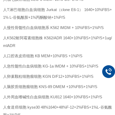
人
T淋巴细胞白血病细胞
Jurkat（clone E6-1）
1640+10%FBS+
1% L-谷氨酰胺+1%丙酮酸钠+1%P/S
人慢性骨髓性白血病细胞系
K562
IMDM + 10%FBS+1%P/S
人
K562耐阿霉素细胞株
K562/ADR
1640+10%FBS+1%P/S+1ug/
mlADR
人口腔表皮癌细胞
KB
MEM+10%FBS +1%P/S
人急性髓性白血病细胞
KG-1a
IMDM + 10%FBS+1%P/S
人卵巢颗粒细胞瘤细胞
KGN
D/F12+10%FBS+1%P/S
人脑胶质细胞瘤细胞
KNS-89
DMEM +10%FBS+1%P/S
人外周血嗜碱性白血病细胞
KU812
1640+10%FBS+1%P/S
人食道癌细胞
kyse30
48%1640+48%F-12+2%FBS+1%L-谷氨酰
胺+1%P/S