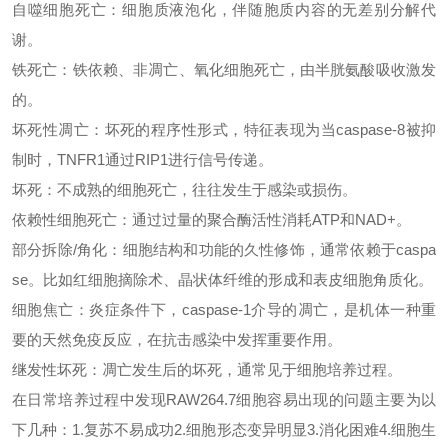
自噬细胞死亡：
细胞质液泡化，伴随胞质内容的无差别分解代
谢。
铁死亡：
铁依赖、非凋亡、氧化细胞死亡，由半胱氨酸吸收激发
的。
坏死性凋亡：
坏死的程序性形式，特征表现为当
caspase-8被抑
制时，TNFR1通过RIP1进行信号传递。
坏死：不成熟的细胞死亡，往往发生于感染或损伤。
依赖性细胞死亡：通过过量的聚合酶活性消耗
ATP和NAD+。
部分拆除
/角化：
细胞结构和功能的久
性修饰，通常依赖于
caspa
se。比如红细胞摘除术、晶状体纤维的形成和表皮细胞角质化。
细胞焦亡：
炎症条件下，
caspase-1介导的凋亡，是机体一种重
要的天然免疫反应，在抗击感染中发挥重要作用。
继发性坏死：
凋亡发生后的坏死，通常见于细胞培养过程。
在日常培养过程中
发现
RAW264.7细胞容易出现的问题主要为以
下几种：1.复苏不易成功2.细胞形态变异明显3.消化困难4.细胞生