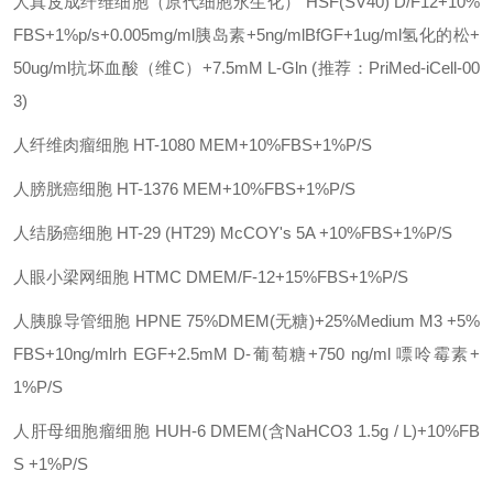
人真皮成纤维细胞（原代细胞永生化）
HSF(SV40)
D/F12+10%
FBS+1%p/s+0.005mg/ml胰岛素+5ng/mlBfGF+1ug/ml氢化的松+
50ug/ml抗坏血酸（维C）+7.5mM L-Gln (推荐：PriMed-iCell-00
3)
人纤维肉瘤细胞
HT-1080
MEM+10%FBS+1%P/S
人膀胱癌细胞
HT-1376
MEM+10%FBS+1%P/S
人结肠癌细胞
HT-29 (HT29)
McCOY's 5A +10%FBS+1%P/S
人眼小梁网细胞
HTMC
DMEM/F-12+15%FBS+1%P/S
人胰腺导管细胞
HPNE
75%DMEM(无糖)+25%Medium M3 +5%
FBS+10ng/mlrh EGF+2.5mM D-葡萄糖+750 ng/ml 嘌呤霉素+
1%P/S
人肝母细胞瘤细胞
HUH-6
DMEM(含NaHCO3 1.5g / L)+10%FB
S +1%P/S