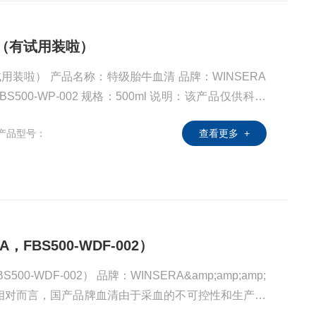
清（有试用装啦）
试用装啦） 产品名称：特级胎牛血清 品牌：WINSERA
比较普遍，价格相对实惠，能满足很多常规细胞的培养需
产品型号：
查看更多 +
异大，质量不稳定。
FBS500-WDF-002）
00-WDF-002） 品牌：WINSERA&amp;amp;amp;
让人担心的还是批间差异大，质量不稳定。