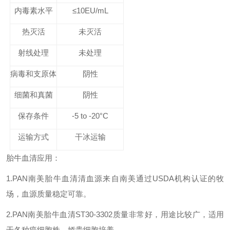
内毒素水平
≤10EU/mL
热灭活
未灭活
射线处理
未处理
病毒和支原体
阴性
细菌和真菌
阴性
保存条件
-5 to -20°C
运输方式
干冰运输
胎牛血清应用：
1.PAN南美胎牛血清清血源来自南美通过USDA机构认证的牧
场，血源质量稳定可靠。
2.PAN南美胎牛血清ST30-3302质量非常好，用途比较广，适用
于各种癌细胞株，娇贵细胞培养。