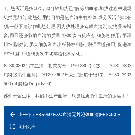
4、热灭活是指56℃, 30分钟加热已*解冻的血清.加热过程中须规
则摇晃均匀.此热处理的目的是使血清中的补体 成分灭活.除非必
须,一般不建议作此热处理,因为热处理会造成血清沉 淀物显著增
多,而且还会影响血清的质量.补体 参与反应有:细胞毒作用, 平滑
肌细胞收缩, 肥大细胞和血小板释放组胺, 增强吞噬作用, 促进淋
巴细胞和巨噬细胞发生化学趋化和活化。
ST30-3302
胎牛血清，相关货号：P30-3302(特级）、ST30-3302
P(特级胎牛血清)、ST30-2602 E级别(胚胎干细胞)、ST30 -3402
500 ml 脱脂(Delipidized)
苏州千舍生物，我们不生产血清，只是优质胎牛血清的搬运工！
FBS050-EXO血清无外泌体血清|FBS050-EXO
上一个：
返回列表