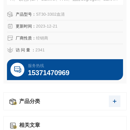
和SBI无外泌体血清等血清。常规液体培养基、胰酶、双抗、
无血清冻存液、日本三菱产品、ELISA 试剂盒、Sigma现货
产品型号：
ST30-3302血清
试剂等产品。售后*，我们以饱满的热情欢迎新老客户选购！
更新时间：
2023-12-21
厂商性质：
经销商
访 问 量 ：
2341
服务热线
15371470969
产品分类
相关文章