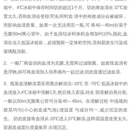
箱中。4℃冰箱中保存时间切勿超过1个月。切勿将血清在 37℃放
置太久,否则血清会变得浑浊,同时血 清中的有效成分会被破坏，
而影响血清质量。如果一次无法用完一瓶,可 将40～45ml分装于
无菌50ml离心管中。由于血清结冰时体积会增加约10%,因此,血
清在冻入低温冰箱前，必须预留一定体积空间,否则易发生污染或
玻璃瓶冻裂。
2、一般厂商提供的血清为无菌,无需再过滤除菌。如发现血清有
悬浮物,则可将血清加入培养液内一起过滤,切勿直接过滤血清。
3、瓶装血清解冻需采用逐步解冻法:-20℃ 至 -70℃ 低温冰箱中的
血清放入4℃冰箱中溶解1天.然后移入室温,待全 部溶解后再分装,
一般以50ml无菌离心管可分装40～45ml。在溶解过程 中须规则
摇晃均匀(小心勿造成气泡),使温度 与成分均一,减少沈淀的发
生。.切勿直接将血清从-20℃进入37℃解冻,这样因温度改变太大,
容易造成蛋白质凝集而 出现沉淀。