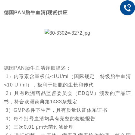
德国
PAN
胎牛血清
|
现货供应
德国
PAN
胎牛血清详细描述：
1
）内毒素含量极低
<1UI/ml
（国际规定：特级胎牛血清
<10 UI/ml
），极利于细胞的生长和传代
2
）具有欧洲药品监督委员会（
EDQM
）颁发的产品证
书，符合欧洲药典第
1483
条规定
3
）
GMP
条件下生产，具有质量认证体系证书
4
）每个批号血清均具有完整的检验报告
5
）三次
0.01 μm
无菌过滤处理