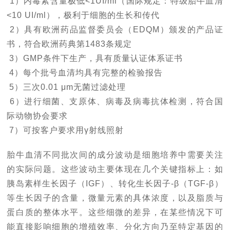
1）内毒素含量极低<1UI/ml（国际规定：特级胎牛血清
<10 UI/ml），极利于细胞的生长和传代
2）具有欧洲药品监督委员会（EDQM）颁发的产品证
书，符合欧洲药典第1483条规定
3）GMP条件下生产，具有质量认证体系证书
4）每个批号血清均具有完整的检验报告
5）三次0.01 μm无菌过滤处理
6）进行细菌、支原体、病毒及病毒抗体检测，符合国
际动物协会要求
7）可按客户要求用γ射线照射
胎牛血清不同批次间的成分波动是细胞培养中需要关注
的实际问题。这些波动主要体现在几个关键指标上：如
胰岛素样生长因子（IGF）、转化生长因子-β（TGF-β）
等生长因子的含量，微量元素的具体浓度，以及脂质与
蛋白质的整体水平。这些细微的差异，在某些情况下可
能直接影响细胞的增殖效率、分化方向乃至特定基因的