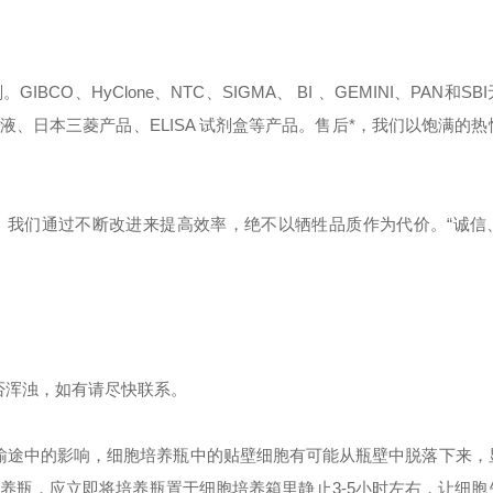
、HyClone、NTC、SIGMA、 BI 、GEMINI、PAN和SB
、日本三菱产品、ELISA 试剂盒等产品。售后*，我们以饱满的热
。我们通过不断改进来提高效率，绝不以牺牲品质作为代价。“诚信
！
否浑浊，如有请尽快联系。
输
途中的影响
，细胞培养瓶中的贴壁细胞有可能从瓶壁中脱落下来，
养瓶，应立即将培养瓶置于细胞培养箱里静止3-5小时左右，让细胞