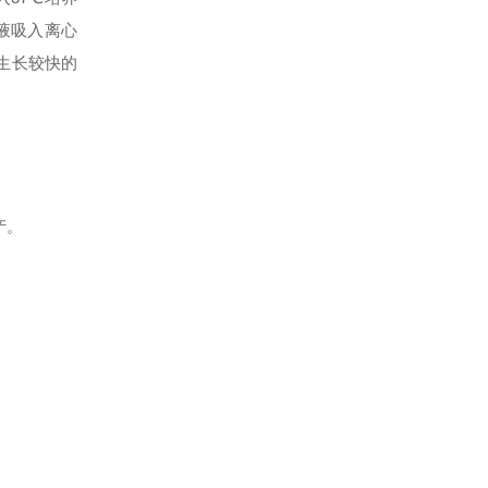
液吸入离心
些生长较快的
产。