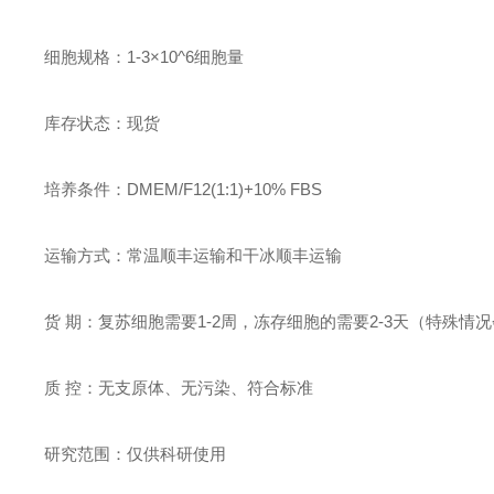
细胞规格：
1-3
×10^
6
细胞量
库存状态：现货
培养条件：DMEM/F12(1:1)+10% FBS
运输方式：
常温顺丰
运输和
干冰顺丰
运输
货 期：
复苏细胞
需要1-2周，冻存
细胞
的需要2-3
天（特殊情况
质 控：无支原体、无污染、符合标准
研究范围：仅供科研使用