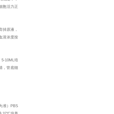
细胞活力正
弃掉原液，
血清浓度
按
-10ML培
上清，管底细
为准）PBS
入37℃培养