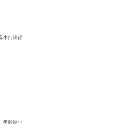
，母牛剖腹得
，年龄越小