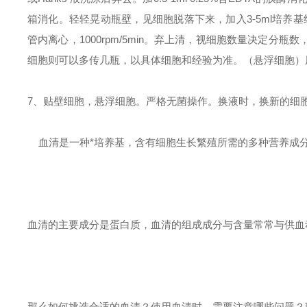
箱消化。轻轻晃动瓶壁，见细胞脱落下来，加入3-5ml培养
管内离心，1000rpm/5min。弃上清，视细胞数量决定
细胞则可以多传几瓶，以具体细胞和经验为准。（悬浮细胞）
7、贴壁细胞，悬浮细胞。严格无菌操作。换液时，换新的细胞培
血清是一种*培养基，含有细胞生长繁殖所需的多种营养成
血清的主要成分是蛋白质，血清的组成成分与含量常常与供血
那么如何挑选合适的血清？使用血清时，需要注意哪些问题？