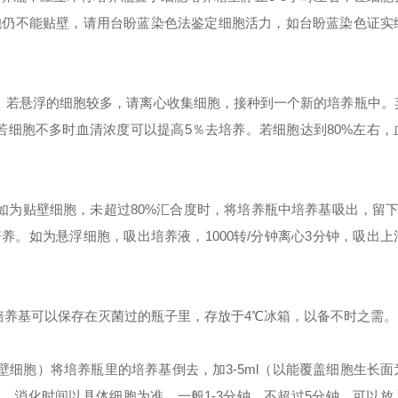
胞仍不能贴壁，请用台盼蓝染色法鉴定细胞活力，如台盼蓝染色证实
。若悬浮的细胞较多，请离心收集细胞，接种到一个新的培养瓶中。
若细胞不多时血清浓度可以
提高
5％去培养。若细胞
达
到80%左右
，
为贴壁细胞，未超过80%汇合度时，将培养瓶中培养基吸出，留下 5
养。如为悬浮细胞，吸出培养液，1000转/分钟离心3分钟，吸出
培养基可以保存在灭菌过的瓶子里，存放于4℃冰箱，以备不时之需。
细胞）将培养瓶里的培养基倒去，加3-5ml（以能覆盖细胞生长面
的胰酶消化，消化时间以具体细胞为准，一般1-3分钟，不超过5分钟。可以放