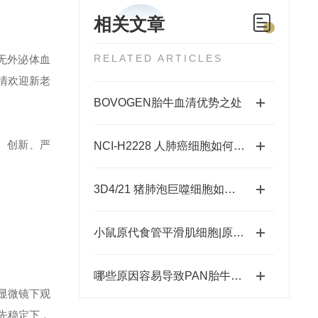
相关文章
RELATED ARTICLES
I无外泌体血
情欢迎新老
BOVOGEN胎牛血清优势之处
、创新、严
NCI-H2228 人肺癌细胞如何培养
3D4/21 猪肺泡巨噬细胞如何培养？
小鼠原代食管平滑肌细胞|原代细胞培养
哪些原因容易导致PAN胎牛血清沉淀：
显微镜下观
先稳定下，