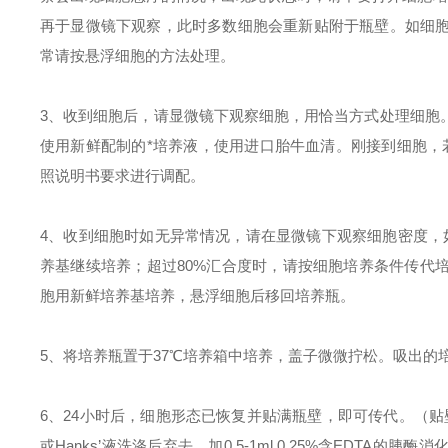
再于显微镜下观察，此时多数细胞会重新贴附于瓶壁。如细
常请按悬浮细胞的方法处理。
3、收到细胞后，请
显微镜
下观察细胞，用恰当方式处理细胞
使用新鲜配制的
*
培养
液
，使用进口胎牛血清
。
刚接到细胞，
照说明书要求进行调配
。
4、收到细胞时如无异常情况
，
请在显微镜下观察细胞密度，如
养基继续培养
；
超过80%汇合度时，请按细胞培养条件传代培
胞用新鲜培养基
培养，
悬浮细胞后移回培养瓶。
5、将培养瓶置于37℃培养箱中培养，盖子微微拧松。吸出的
6、24小时后，细胞形态已恢复并贴满瓶壁，即可传代。（贴壁
或Hanks’液洗涤后弃去。加0.5-1ml 0.25%含EDTA