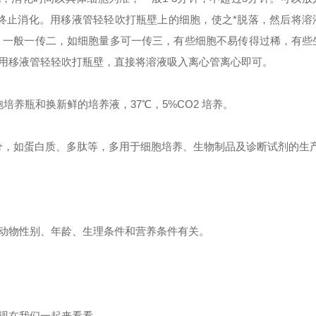
基终止消化。用移液管轻轻吹打瓶壁上的细胞，使之*脱落，然后将溶
分瓶数，一般一传二，如细胞量多可一传三，有些细胞不易传得过稀，有
用移液管轻轻吹打瓶壁，直接将溶液吸入离心管离心即可。
养瓶和换新鲜的培养液，37℃，5%CO2 培养。
分，如蛋白质、多肽等，多用于细胞培养、生物制品及诊断试剂的生
动物性别、年龄、生理条件和营养条件有关。
现在我们一起来看看。