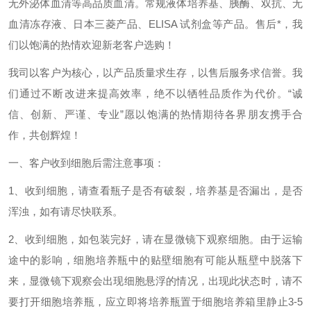
无外泌体血清等高品质血清。常规液体培养基、胰酶、双抗、无
血清冻存液、日本三菱产品、ELISA 试剂盒等产品。售后*，我
们以饱满的热情欢迎新老客户选购！
我司以客户为核心，以产品质量求生存，以售后服务求信誉。我
们通过不断改进来提高效率，绝不以牺牲品质作为代价。“诚
信、创新、严谨、专业”愿以饱满的热情期待各界朋友携手合
作，共创辉煌！
一、客户收到细胞后需
注意事项：
1、收到细胞，请查看瓶子是否有破裂，培养基是否漏出，是否
浑浊，如有请尽快联系。
2、收到细胞，如包装完好，请在显微镜下观察细胞。由于运输
途中的影响
，细胞培养瓶中的贴壁细胞有可能从瓶壁中脱落下
来，显微镜下观察会出现细胞悬浮的情况，出现此状态时，请不
要打开细胞培养瓶，应立即将培养瓶置于细胞培养箱里静止3-5