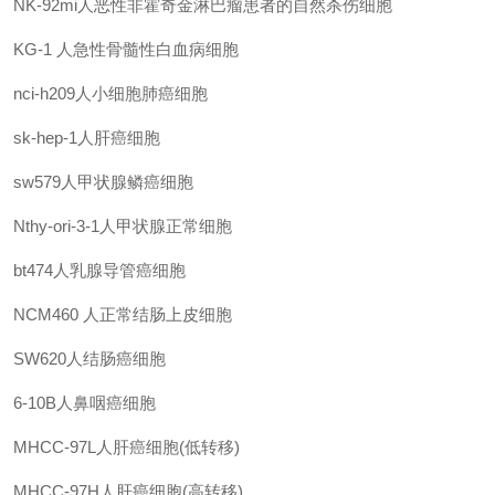
NK-92mi人恶性非霍奇金淋巴瘤患者的自然杀伤细胞
KG-1
人急性骨髓性白血病细胞
nci-h209人小细胞肺癌细胞
sk-hep-1人肝癌细胞
sw579人甲状腺鳞癌细胞
Nthy-ori-3-1人甲状腺正常细胞
bt474人乳腺导管癌细胞
NCM460
人正常结肠上皮细胞
SW620人结肠癌细胞
6-10B人鼻咽癌细胞
MHCC-97L人肝癌细胞(低转移)
MHCC-97H人肝癌细胞(高转移)