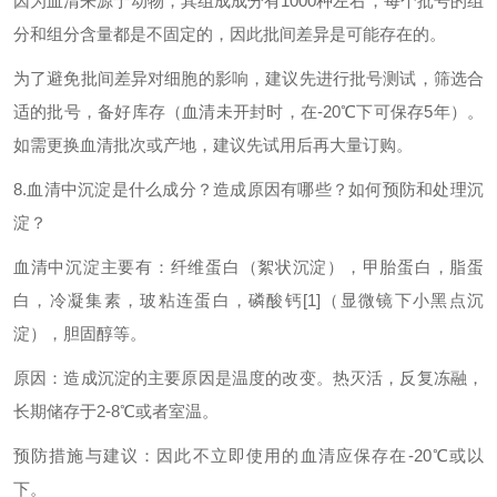
因为血清来源于动物，其组成成分有1000种左右，每个批号的组
分和组分含量都是不固定的，因此批间差异是可能存在的。
为了避免批间差异对细胞的影响，建议先进行批号测试，筛选合
适的批号，备好库存（血清未开封时，在-20℃下可保存5年）。
如需更换血清批次或产地，建议先试用后再大量订购。
8.血清中沉淀是什么成分？造成原因有哪些？如何预防和处理沉
淀？
血清中沉淀主要有：纤维蛋白（絮状沉淀），甲胎蛋白，脂蛋
白，冷凝集素，玻粘连蛋白，磷酸钙[1]（显微镜下小黑点沉
淀），胆固醇等。
原因：造成沉淀的主要原因是温度的改变。热灭活，反复冻融，
长期储存于2-8℃或者室温。
预防措施与建议：因此不立即使用的血清应保存在-20℃或以
下。