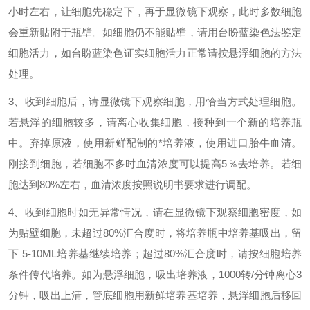
小时左右，让细胞先稳定下，再于显微镜下观察，此时多数细胞
会重新贴附于瓶壁。如细胞仍不能贴壁，请用台盼蓝染色法鉴定
细胞活力，如台盼蓝染色证实细胞活力正常请按悬浮细胞的方法
处理。
3、收到细胞后，请
显微镜
下观察细胞，用恰当方式处理细胞。
若悬浮的细胞较多，请离心收集细胞，接种到一个新的培养瓶
中。弃掉原液，使用新鲜配制的
*
培养
液
，使用进口胎牛血清
。
刚接到细胞，若细胞不多时血清浓度可以
提高
5％去培养。若细
胞
达
到80%左右
，
血清浓度
按照说明书要求进行调配
。
4、收到细胞时如无异常情况
，
请在显微镜下观察细胞密度，如
为贴壁细胞，未超过80%汇合度时，将培养瓶中培养基吸出，留
下 5-10ML培养基继续培养
；
超过80%汇合度时，请按细胞培养
条件传代培养。如为悬浮细胞，吸出培养液，1000转/分钟离心3
分钟，吸出上清，管底细胞用新鲜培养基
培养，
悬浮细胞后移回