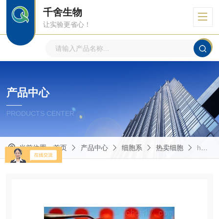
千舍生物
让实验更省心！
产品中心
PRODUCTS CENTER
当前位置：
首页
产品中心
细胞系
热卖细胞
hFOB 1.19hFOB 1.19人SV40转染成骨细胞 （通过STR）