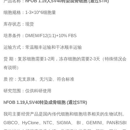
产品名称：
hFOB 1.19人SV40转染成骨细胞 (通过STR)
细胞规格：
1-3
×10^
6
细胞量
库存状态：现货
培养条件：DMEM/F12(1:1)+10% FBS
运输方式：
常温顺丰
运输和
干冰顺丰
运输
货 期：
复苏细胞
需要1-2周，冻存
细胞
的需要2-3
天（特殊情况会
有说明）
质 控：无支原体、无污染、符合标准
研究范围：仅供科研使用
hFOB 1.19人SV40转染成骨细胞 (通过STR)
我司主要经营产品是国内传代细胞和细胞培养相关的生物试剂。
GIBCO、HyClone、NTC、SIGMA、 BI 、GEMINI、PAN和SBI