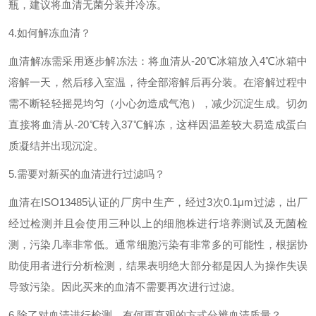
瓶，建议将血清无菌分装并冷冻。
4.如何解冻血清？
血清解冻需采用逐步解冻法：将血清从-20℃冰箱放入4℃冰箱中
溶解一天，然后移入室温，待全部溶解后再分装。在溶解过程中
需不断轻轻摇晃均匀（小心勿造成气泡），减少沉淀生成。切勿
直接将血清从-20℃转入37℃解冻，这样因温差较大易造成蛋白
质凝结并出现沉淀。
5.需要对新买的血清进行过滤吗？
血清在ISO13485认证的厂房中生产，经过3次0.1μm过滤，出厂
经过检测并且会使用三种以上的细胞株进行培养测试及无菌检
测，污染几率非常低。通常细胞污染有非常多的可能性，根据协
助使用者进行分析检测，结果表明绝大部分都是因人为操作失误
导致污染。因此买来的血清不需要再次进行过滤。
6.除了对血清进行检测，有何更直观的方式分辨血清质量？