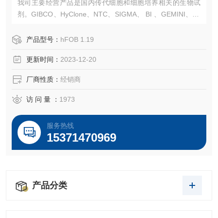
我司主要经营产品是国内传代细胞和细胞培养相关的生物试
剂。GIBCO、HyClone、NTC、SIGMA、 BI 、GEMINI、PA
N和SBI无外泌体血清等高品质血清。常规液体培养基、胰
酶、双抗、无血清冻存液、日本三菱产品、ELISA 试剂盒等
产品型号：
hFOB 1.19
产品。售后*，我们以饱满的热情欢迎新老客户选购！
更新时间：
2023-12-20
厂商性质：
经销商
访 问 量 ：
1973
服务热线
15371470969
产品分类