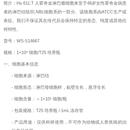
简介：
Hs 611.T 人霍奇金淋巴瘤细胞来至于48岁女性霍奇金病患
者的淋巴结组织.NBL细胞系的一部分。该细胞系由ATCC生产或
表征。我们不保证其在传代后会保持特定的形态、纯度或其他任
何特性。
货号
：
WS-S14667
规格
：
1×10⁶ 细胞/T25 培养瓶
一、细胞基本信息
- 细胞来源：淋巴结
- 细胞形态：淋巴母细胞样，贴壁生长，悬浮生长
- 细胞含量：＞1×10⁶ 细胞/瓶
- 包装规格：T25 培养瓶 / 1mL 冻存管
- 产品用途：仅供科研使用，
不可作为动物或人类疾病的治