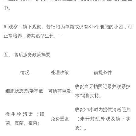
中。
6. 观察：镜下观察。若细胞为单颗或仅有3-5个细胞的小团，可
正常培养，待其贴壁生长。--
五、
售后服务政策摘要
情况
处理政策
前提条件
收货当天
拍照记录并联系技
细胞状态差
/活率低
可协商重发
术
/销售支持。
收货
24小时内
提供清晰照片
微生物污染
（细
免费重发
（未开封瓶外观及镜下状
菌、真菌、霉菌）
态）。