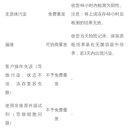
收货
48小时内
检测为阳性。
支原体污染
免费重发
注意
：将上清冻存
48小时后
检测的结果无效。
收货当天
拍照记录。保留原
漏液
可协商重发
瓶培养基在无菌容器中培
养，若
3天内出现污染
。
客户操作失误
（导
致污染、状态不
不予免费重
-
佳、冻存复苏失
发
败）
使用非推荐外源试
不予免费重
剂
（导致细胞问
-
发
题）