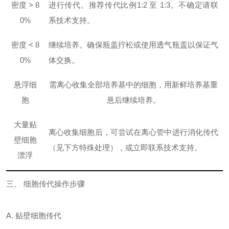
密度
> 8
进行
传代
。推荐传代比例
1:2 至 1:3
。不确定请联
0%
系技术支持。
密度
< 8
继续培养
。确保瓶盖拧松或使用透气瓶盖以保证气
0%
体交换。
悬浮细
需离心收集全部培养基中的细胞，用新鲜培养基重
胞
悬后继续培养。
大量贴
离心收集细胞后，可尝试在离心管中进行消化传代
壁细胞
（见下方特殊处理），或立即联系技术支持。
漂浮
三、
细胞传代操作步骤
A. 贴壁细胞传代