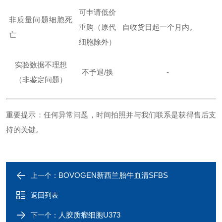
可申请低价
非质量问题细胞死
重购
（原代
自收货日起一个月内。
亡
细胞除外）
实验数据不理想
不予退
/换
-
（非鉴定问题）
重要提示
：任何异常问题，
时间拍照
并与我们联系是获得售后支
持的关键。
BOVOGEN新西兰胎牛血清SFBS
上一个：
返回列表
人胶质瘤细胞U373
下一个：