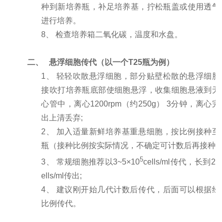
种到新培养瓶，补足培养基，拧松瓶盖或使用透气
进行培养。
8、 检查培养箱二氧化碳，温度和水盘。
二、
悬浮细胞传代（以一个T25瓶为例）
1、 轻轻吹散悬浮细胞，部分贴壁松散的悬浮细胞
接吹打培养瓶底部使细胞悬浮，收集细胞悬液到无
心管中，离心1200rpm（约250g） 3分钟，离心
出上清丢弃;
2、 加入适量新鲜培养基重悬细胞，按比例接种至
瓶（接种比例按实际情况，不确定可计数后再接种）
5
3、 常规细胞推荐以3~5×10
cells/ml传代，长到2×
ells/ml传出;
4、 建议刚开始几代计数后传代，后面可以根据经
比例传代。