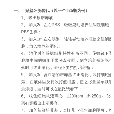
一、
贴壁细胞传代（以一个T25瓶为例）
1、 吸出原培养液；
2、 加入2ml左右PBS，轻轻晃动培养瓶润洗细胞
PBS丢弃；
3、 加入1ml左右胰酶，轻轻晃动培养瓶使之浸润所
胞，放入培养箱消化；
4、 消化时间跟据细胞特性有所不同，显微镜下看
胞块中间的细胞明显分离变圆，侧立培养瓶细胞可
落时可终止消化，全程不要拍打培养瓶；
5、 加入3ml含血清的培养基终止消化，吹打细胞使
落并在液体里反复吹打使细胞，使之尽量呈单颗细
悬浮液，这时可以在显微镜看下；
6、 收集细胞悬液离心，1200rpm（约250g） 3
离心完吸出上清丢弃。
7、 加入新鲜培养基，吹打几下混匀细胞即可，按