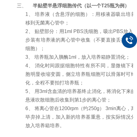
三、
半贴壁半悬浮细胞传代（以一个T25瓶为例）
1、 培养液（含悬浮的细胞）：用移液器吸出培养
移到无菌离心管中；
2、 贴壁部分：用1ml PBS洗细胞，吸出PBS放入
步装有培养液的离心管中收集（不要直接丢弃，里
细胞）；
3、 培养瓶加入胰酶1ml，放入培养箱静置消化；
4、 消化时间跟据细胞特性有所不同，显微镜下看
胞明显收缩变圆，侧立培养瓶细胞可以滑落时可终
化，全程不要拍打培养瓶；
5、 用3ml含血清的培养基终止消化，将消化下来的
悬液吹散细胞后收集到第1步的离心管；
6、 将离心管在1200rpm（约250g） 3min离心，
毕弃掉上清，加入新的培养基重悬，按实际情况分
放入培养箱培养。