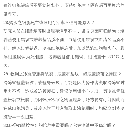
建议细胞解冻后不要立刻离心， 应待细胞生长隔夜后再更换培养
基即可。
28.购买之细胞死亡或细胞存活率不佳可能原因？
研究人员在细胞培养时出现存活率不佳，
常见原因可归纳为：培
养基使用错误或培养基品质不佳。血清使用错误或血清的品质不
佳。解冻过程错误。冷冻细胞解冻后，加以洗涤细胞和离心。悬
浮细胞误认为死细胞。培养温度使用错误。细胞置于–80 °C 太
久。
29. 收到之冷冻管瓶身破裂，瓶盖有裂纹，或瓶盖脱落之原因？
冷冻管瓶盖裂纹，或瓶身破裂，可能是因为操作者夹取冷冻管时
用力不当，造成冷冻管裂损，建议使用钳小心夹取。另冷冻管瓶
盖松动或松脱，乃因热胀冷缩之物理现象，冷冻管有可能因此而
造成细胞污染，故冷冻管于放入和取出液氮桶时，均应立刻将冷
冻管再一次扭紧。
30.L-谷氨酰胺在细胞培养中重要吗？它在溶液中不稳定吗？