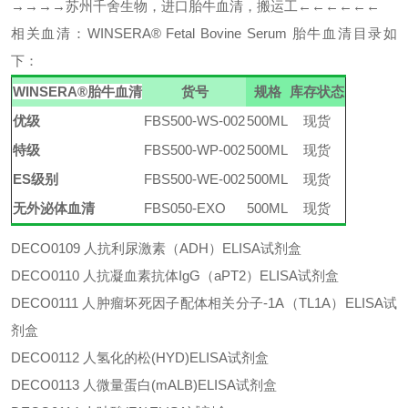
→→→→苏州千舍生物，进口胎牛血清，搬运工←←←←←←
相关血清：
WINSERA
®
Fetal Bovine Serum 胎牛血清
目录如
下：
WINSERA
®
胎牛血清
货号
规格
库存状态
优级
FBS500-WS-002
500ML
现货
特级
FBS500-WP-002
500ML
现货
ES级别
FBS500-WE-002
500ML
现货
无外泌体血清
FBS050-EXO
500ML
现货
DECO0109
人抗利尿激素（
ADH）ELISA试剂盒
DECO0110
人抗凝血素抗体
IgG（aPT2）ELISA试剂盒
DECO0111
人肿瘤坏死因子配体相关分子
-1A（TL1A）ELISA试
剂盒
DECO0112
人氢化的松
(HYD)ELISA试剂盒
DECO0113
人微量蛋白
(mALB)ELISA试剂盒