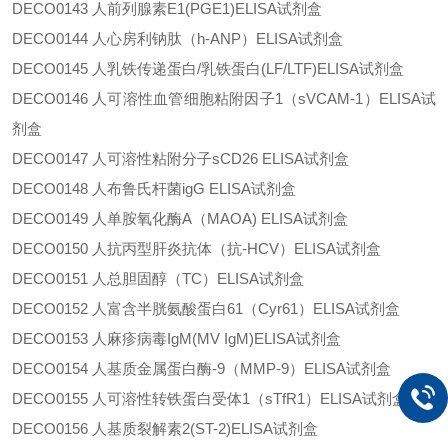
DECO0143
人前列腺素
E1(PGE1)ELISA试剂盒
DECO0144
人心房利钠肽（
h-ANP）ELISA试剂盒
DECO0145
人乳铁传递蛋白
/乳铁蛋白(LF/LTF)ELISA试剂盒
DECO0146
人可溶性血管细胞粘附因子
1（sVCAM-1）ELISA试
剂盒
DECO0147
人可溶性粘附分子
sCD26 ELISA试剂盒
DECO0148
人布鲁氏杆菌
igG ELISA试剂盒
DECO0149
人单胺氧化酶
A（MAOA) ELISA试剂盒
DECO0150
人抗丙型肝炎抗体（抗
-HCV）ELISA试剂盒
DECO0151
人总胆固醇（
TC）ELISA试剂盒
DECO0152
人富含半胱氨酸蛋白
61（Cyr61）ELISA试剂盒
DECO0153
人麻疹病毒
IgM(MV IgM)ELISA试剂盒
DECO0154
人基质金属蛋白酶
-9（MMP-9）ELISA试剂盒
DECO0155
人可溶性转铁蛋白受体
1（sTfR1）ELISA试剂盒
DECO0156
人基质裂解素
2(ST-2)ELISA试剂盒