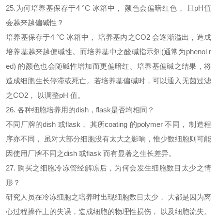
25.为何培养基保存于4 °C 冰箱中， 颜色会偏暗红色， 且pH值
会越来越偏碱性？
培养基保存于
4 °C 冰箱中， 培养基内之CO2 会逐渐溢出，造成
培养基越来越偏碱性。而培养基中之酸碱指示剂(通常为phenol r
ed) 的颜色也会随碱性增加而更偏暗红。培养基偏碱之结果，将
造成细胞生长停滞或死亡。若培养基偏碱时，可以通入无菌过滤
之CO2， 以调整pH 值。
26. 各种细胞培养用的dish，flask是否均相同？
不同厂牌的
dish 或flask， 其所coating 的polymer 不同， 制造程
序亦不同， 虽对大部分细胞没有太大之影响，惟少数细胞则可能
因使用厂牌不同之dish 或flask 而有显著之生长差异。
27. 购买之细胞冷冻管经解冻后，为何会发生细胞数目太少之情
形？
研究人员在冷冻细胞之培养时出现细胞数目太少，
大都是因为离
心过程操作上的失误，造成细胞的物理性损伤， 以及细胞流失。