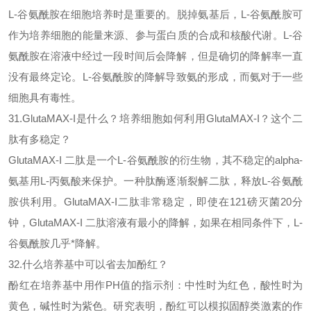
L-谷氨酰胺在细胞培养时是重要的。脱掉氨基后，L-谷氨酰胺可
作为培养细胞的能量来源、参与蛋白质的合成和核酸代谢。L-谷
氨酰胺在溶液中经过一段时间后会降解，但是确切的降解率一直
没有最终定论。L-谷氨酰胺的降解导致氨的形成，而氨对于一些
细胞具有毒性。
31.GlutaMAX-I是什么？培养细胞如何利用GlutaMAX-I？这个二
肽有多稳定？
GlutaMAX-I 二肽是一个L-谷氨酰胺的衍生物，其不稳定的alpha-
氨基用L-丙氨酸来保护。一种肽酶逐渐裂解二肽，释放L-谷氨酰
胺供利用。
GlutaMAX-I二肽非常稳定，即使在121磅灭菌20分
钟，GlutaMAX-I 二肽溶液有最小的降解，如果在相同条件下，L-
谷氨酰胺几乎*降解。
32.什么培养基中可以省去加酚红？
酚红在培养基中用作
PH值的指示剂：中性时为红色，酸性时为
黄色，碱性时为紫色。研究表明，酚红可以模拟固醇类激素的作