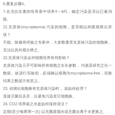
6.重复步骤4。
7.在无抗生素的培养基中培养4～6代，确定污染是否以已被消
除。
21.支原体(mycoplasma) 污染的细胞，是否能以肉眼观察出异
状？
不能。除极有经验之专家外，大多数遭受支原体污染的细胞株，
无法以其外观分辨之。
22.支原体污染会对细胞培养有何影响？
支原体污染几乎可影响所有细胞之生长参数，
代谢及研究之任一
数据。故进行实验前，必须确认细胞为mycoplasma-free，实验
结果之数据方有意义。
23. 侦测出细胞株有支原体污染时， 该如何处理？
直接灭菌后丢弃，以避免污染其它细胞株。
24. CO2 培养箱之水盘如何保持清洁？
定期
(至少每两周一次) 以无菌蒸馏水或无菌去离子水更换之。