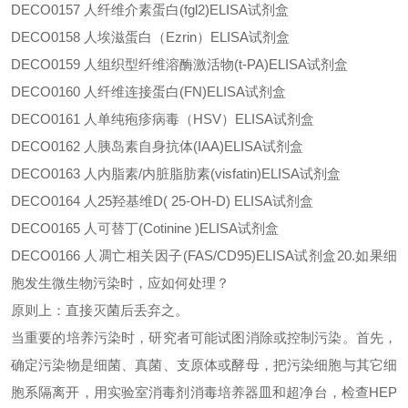
DECO0157
人纤维介素蛋白
(fgl2)ELISA试剂盒
DECO0158
人埃滋蛋白（
Ezrin）ELISA试剂盒
DECO0159
人组织型纤维溶酶激活物
(t-PA)ELISA试剂盒
DECO0160
人纤维连接蛋白
(FN)ELISA试剂盒
DECO0161
人单纯疱疹病毒（
HSV）ELISA试剂盒
DECO0162
人胰岛素自身抗体
(IAA)ELISA试剂盒
DECO0163
人内脂素
/内脏脂肪素(visfatin)ELISA试剂盒
DECO0164
人
25羟基维D( 25-OH-D) ELISA试剂盒
DECO0165
人可替丁
(Cotinine )ELISA试剂盒
DECO0166
人凋亡相关因子
(FAS/CD95)ELISA试剂盒20.如果细
胞发生微生物污染时，应如何处理？
原则上：直接灭菌后丢弃之。
当重要的培养污染时，研究者可能试图消除或控制污染。首先，
确定污染物是细菌、真菌、支原体或酵母，把污染细胞与其它细
胞系隔离开，用实验室消毒剂消毒培养器皿和超净台，检查
HEP