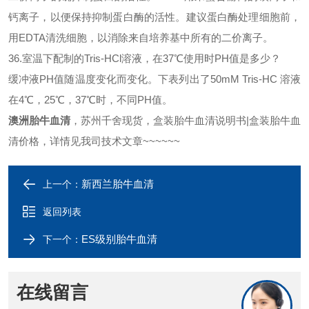
钙离子，以便保持抑制
蛋白酶
的活性。建议
蛋白酶
处理细胞前，
用
EDTA清洗细胞，以消除来自培养基中所有的二价离子。
36.室温下配制的Tris-HCl溶液，在37℃使用时PH值是多少？
缓冲液
PH值随温度变化而变化。下表列出了50mM Tris-HC 溶液
在4℃，25℃，37℃时，不同PH值。
澳洲胎牛血清
，苏州千舍现货，盒装胎牛血清说明书
|盒装胎牛血
清价格，详情见我司技术文章~~~~~~
新西兰胎牛血清
上一个：
返回列表
ES级别胎牛血清
下一个：
在线留言