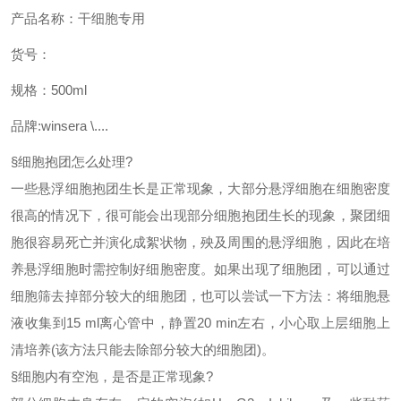
产品名称：干细胞专用
货号：
规格：500ml
品牌
:winsera \....
§
细胞抱团怎么处理
?
一些悬浮细胞抱团生长是正常现象，大部分悬浮细胞在细胞密度
很高的情况下，很可能会出现部分细胞抱团生长的现象，聚团细
胞很容易死亡并演化成絮状物，殃及周围的悬浮细胞，因此在培
养悬浮细胞时需控制好细胞密度。如果出现了细胞团，可以通过
细胞筛去掉部分较大的细胞团，也可以尝试一下方法：将细胞悬
液收集到
15 ml离心管中，静置20 min左右，小心取上层细胞上
清培养(该方法只能去除部分较大的细胞团)。
§
细胞内有空泡，是否是正常现象
?