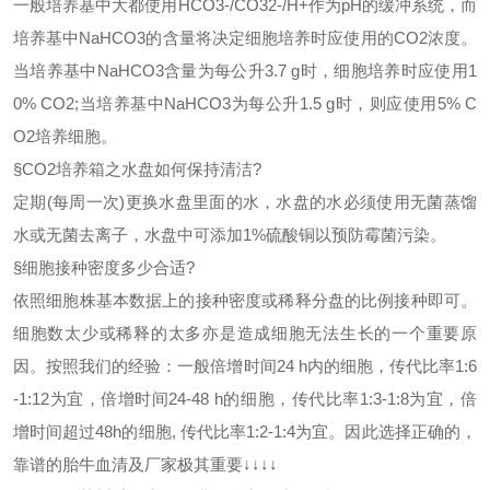
一般培养基中大都使用
HCO3-/CO32-/H+作为pH的缓冲系统，而
培养基中NaHCO3的含量将决定细胞培养时应使用的CO2浓度。
当培养基中NaHCO3含量为每公升3.7 g时，细胞培养时应使用1
0% CO2;当培养基中NaHCO3为每公升1.5 g时，则应使用5% C
O2培养细胞。
§
CO2培养箱之水盘如何保持清洁?
定期
(每周一次)更换水盘里面的水，水盘的水必须使用无菌蒸馏
水或无菌去离子，水盘中可添加1%硫酸铜以预防霉菌污染。
§
细胞接种密度多少合适
?
依照细胞株基本数据上的接种密度或稀释分盘的比例接种即可。
细胞数太少或稀释的太多亦是造成细胞无法生长的一个重要原
因。按照我们的经验：一般倍增时间
24 h内的细胞，传代比率1:6
-1:12为宜，倍增时间24-48 h的细胞，传代比率1:3-1:8为宜，倍
增时间超过48h的细胞, 传代比率1:2-1:4为宜。因此选择正确的，
靠谱的胎牛血清及厂家极其重要↓↓↓↓