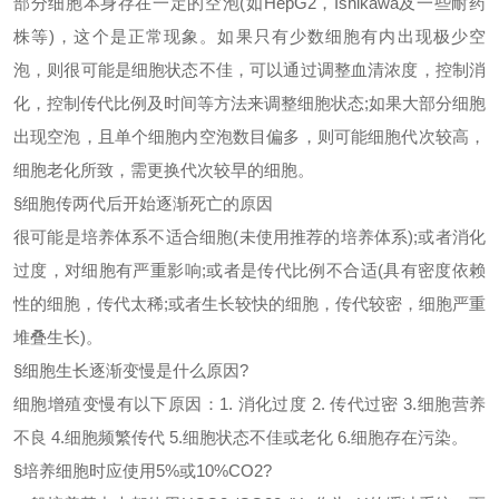
部分细胞本身存在一定的空泡
(如HepG2，Ishikawa及一些耐药
株等)，这个是正常现象。如果只有少数细胞有内出现极少空
泡，则很可能是细胞状态不佳，可以通过调整血清浓度，控制消
化，控制传代比例及时间等方法来调整细胞状态;如果大部分细胞
出现空泡，且单个细胞内空泡数目偏多，则可能细胞代次较高，
细胞老化所致，需更换代次较早的细胞。
§
细胞传两代后开始逐渐死亡的原因
很可能是培养体系不适合细胞
(未使用推荐的培养体系);或者消化
过度，对细胞有严重影响;或者是传代比例不合适(具有密度依赖
性的细胞，传代太稀;或者生长较快的细胞，传代较密，细胞严重
堆叠生长)。
§
细胞生长逐渐变慢是什么原因
?
细胞增殖变慢有以下原因：
1. 消化过度 2. 传代过密 3.细胞营养
不良 4.细胞频繁传代 5.细胞状态不佳或老化 6.细胞存在污染。
§
培养细胞时应使用
5%或10%CO2?