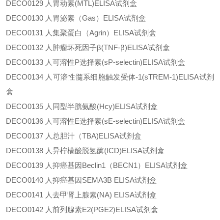
DECO0129
人胃动素
(MTL)ELISA试剂盒
DECO0130
人胃泌素（
Gas）ELISA试剂盒
DECO0131
人集聚蛋白（
Agrin）ELISA试剂盒
DECO0132
人肿瘤坏死因子
β(TNF-β)ELISA试剂盒
DECO0133
人可溶性
P选择素(sP-selectin)ELISA试剂盒
DECO0134
人可溶性髓系细胞触发受体
-1(sTREM-1)ELISA试剂
盒
DECO0135
人同型半胱氨酸
(Hcy)ELISA试剂盒
DECO0136
人可溶性
E选择素(sE-selectin)ELISA试剂盒
DECO0137
人总胆汁（
TBA)ELISA试剂盒
DECO0138
人异柠檬酸脱氢酶
(ICD)ELISA试剂盒
DECO0139
人抑癌基因
Beclin1（BECN1）ELISA试剂盒
DECO0140
人抑癌基因
SEMA3B ELISA试剂盒
DECO0141
人去甲肾上腺素
(NA) ELISA试剂盒
DECO0142
人前列腺素
E2(PGE2)ELISA试剂盒