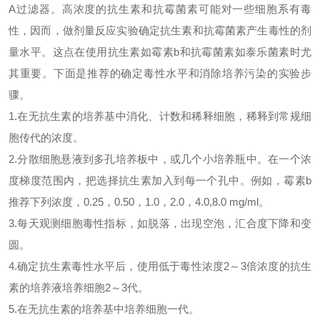
A过滤器。
高浓度的抗生素和抗霉菌素可能对一些细胞系有毒
性，因而，做剂量反应实验确定抗生素和抗霉菌素产生毒性的剂
量水平。这点在使用抗生素如
霉素
b
和抗霉菌素如泰乐菌素时尤
其重要。下面是推荐的确定毒性水平和消除培养污染的实验步
骤。
1.在无抗生素的培养基中消化、计数和稀释细胞，稀释到常规细
胞传代的浓度。
2.分散细胞悬液到多孔培养板中，或几个小培养瓶中。在一个浓
度梯度范围内，把选择抗生素加入到每一个孔中。例如，
霉素
b
推荐下列浓度，
0.25，0.50，1.0，2.0，4.0,8.0 mg/ml。
3.每天观测细胞毒性指标，如脱落，出现空泡，汇合度下降和变
圆。
4.确定抗生素毒性水平后，使用低于毒性浓度2～3倍浓度的抗生
素的培养液培养细胞2～3代。
5.在无抗生素的培养基中培养细胞一代。