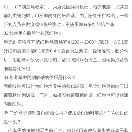
用，（特别是雌激素）。为避免固醇类反应，培养细胞，尤其是
哺乳类细胞时，用不加酚红的培养基。由于酚红干扰检测，一些
研究人员在做流式细胞检测时，不使用加有酚红的培养基。
33.如何用台盼兰计数活细胞？
用无血清培养基把细胞悬液稀释到
200～2000个/毫升，在0.1毫
升细胞悬液中加0.1毫升0.4％的台盼兰溶液。轻轻混匀，数分钟
后，用血球计数板计数细胞。活细胞排斥台盼兰，因而染成蓝色
细胞是死细胞。
34.培养基中丙酮酸钠的作用是什么？
丙酮酸钠可以作为细胞培养中的替代碳源，尽管细胞更倾向于以
葡萄糖作为碳源，但是，如果没有葡萄糖的话，细胞也可以代谢
丙酮酸钠。
35.二价离子抑制
蛋白酶
活性吗？使用
蛋白酶
时加入
EDTA的目的
是什么？
二价离子的确抑制
蛋白酶
活性。
EDTA用来螯合游离的镁离子和