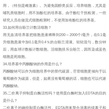
用，（特别是雌激素）。为避免固醇类反应，培养细胞，尤其是
哺乳类细胞时，用不加酚红的培养基。由于酚红干扰检测，一些
研究人员在做流式细胞检测时，不使用加有酚红的培养基。
33.如何用台盼兰计数活细胞？
用无血清培养基把细胞悬液稀释到
200～2000个/毫升，在0.1毫
升细胞悬液中加0.1毫升0.4％的台盼兰溶液。轻轻混匀，数分钟
后，用血球计数板计数细胞。活细胞排斥台盼兰，因而染成蓝色
细胞是死细胞。
34.培养基中丙酮酸钠的作用是什么？
丙酮酸钠可以作为细胞培养中的替代碳源，尽管细胞更倾向于以
葡萄糖作为碳源，但是，如果没有葡萄糖的话，细胞也可以代谢
丙酮酸钠。
35.二价离子抑制
蛋白酶
活性吗？使用
蛋白酶
时加入
EDTA的目的
是什么？
二价离子的确抑制
蛋白酶
活性。
EDTA用来螯合游离的镁离子和