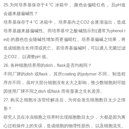
25.为何培养基保存于4 °C 冰箱中， 颜色会偏暗红色， 且pH值
会越来越偏碱性？
培养基保存于
4 °C 冰箱中， 培养基内之CO2 会逐渐溢出，造成
培养基越来越偏碱性。而培养基中之酸碱指示剂(通常为phenol r
ed) 的颜色也会随碱性增加而更偏暗红。培养基偏碱之结果，将
造成细胞生长停滞或死亡。若培养基偏碱时，可以通入无菌过滤
之CO2， 以调整pH 值。
26. 各种细胞培养用的dish，flask是否均相同？
不同厂牌的
dish 或flask， 其所coating 的polymer 不同， 制造程
序亦不同， 虽对大部分细胞没有太大之影响，惟少数细胞则可能
因使用厂牌不同之dish 或flask 而有显著之生长差异。
27. 购买之细胞冷冻管经解冻后，为何会发生细胞数目太少之情
形？
研究人员在冷冻细胞之培养时出现细胞数目太少，
大都是因为离
心过程操作上的失误，造成细胞的物理性损伤， 以及细胞流失。