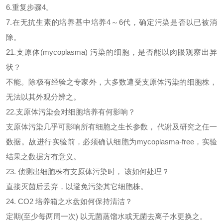
6.重复步骤4。
7.在无抗生素的培养基中培养4～6代，确定污染是否以已被消
除。
21.支原体(mycoplasma) 污染的细胞，是否能以肉眼观察出异
状？
不能。除极有经验之专家外，大多数遭受支原体污染的细胞株，
无法以其外观分辨之。
22.支原体污染会对细胞培养有何影响？
支原体污染几乎可影响所有细胞之生长参数，
代谢及研究之任一
数据。故进行实验前，必须确认细胞为mycoplasma-free，实验
结果之数据方有意义。
23. 侦测出细胞株有支原体污染时， 该如何处理？
直接灭菌后丢弃，以避免污染其它细胞株。
24. CO2 培养箱之水盘如何保持清洁？
定期
(至少每两周一次) 以无菌蒸馏水或无菌去离子水更换之。