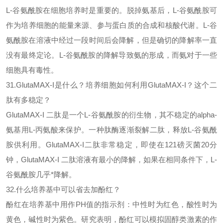
L-谷氨酰胺在细胞培养时是重要的。脱掉氨基后，L-谷氨酰胺可
作为培养细胞的能量来源、参与蛋白质的合成和核酸代谢。L-谷
氨酰胺在溶液中经过一段时间后会降解，但是确切的降解率一直
没有最终定论。L-谷氨酰胺的降解导致氨的形成，而氨对于一些
细胞具有毒性。
31.GlutaMAX-I是什么？培养细胞如何利用GlutaMAX-I？这个二
肽有多稳定？
GlutaMAX-I 二肽是一个L-谷氨酰胺的衍生物，其不稳定的alpha-
氨基用L-丙氨酸来保护。一种肽酶逐渐裂解二肽，释放L-谷氨酰
胺供利用。
GlutaMAX-I二肽非常稳定，即使在121磅灭菌20分
钟，GlutaMAX-I 二肽溶液有最小的降解，如果在相同条件下，L-
谷氨酰胺几乎*降解。
32.什么培养基中可以省去加酚红？
酚红在培养基中用作
PH值的指示剂：中性时为红色，酸性时为
黄色，碱性时为紫色。研究表明，酚红可以模拟固醇类激素的作