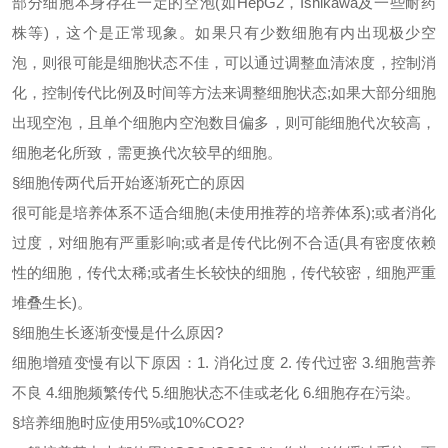
部分细胞本身存在一定的空泡
(如HepG2，Ishikawa及一些耐药
株等)，这个是正常现象。如果只有少数细胞有内出现极少空
泡，则很可能是细胞状态不佳，可以通过调整血清浓度，控制消
化，控制传代比例及时间等方法来调整细胞状态;如果大部分细胞
出现空泡，且单个细胞内空泡数目偏多，则可能细胞代次较高，
细胞老化所致，需更换代次较早的细胞。
§
细胞传两代后开始逐渐死亡的原因
很可能是培养体系不适合细胞
(未使用推荐的培养体系);或者消化
过度，对细胞有严重影响;或者是传代比例不合适(具有密度依赖
性的细胞，传代太稀;或者生长较快的细胞，传代较密，细胞严重
堆叠生长)。
§
细胞生长逐渐变慢是什么原因
?
细胞增殖变慢有以下原因：
1. 消化过度 2. 传代过密 3.细胞营养
不良 4.细胞频繁传代 5.细胞状态不佳或老化 6.细胞存在污染。
§
培养细胞时应使用
5%或10%CO2?