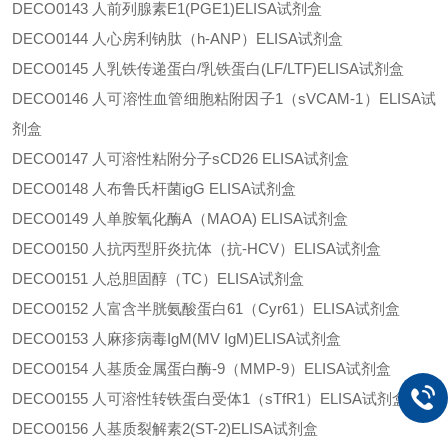
DECO0143
人前列腺素
E1(PGE1)ELISA试剂盒
DECO0144
人心房利钠肽（
h-ANP）ELISA试剂盒
DECO0145
人乳铁传递蛋白
/乳铁蛋白(LF/LTF)ELISA试剂盒
DECO0146
人可溶性血管细胞粘附因子
1（sVCAM-1）ELISA试
剂盒
DECO0147
人可溶性粘附分子
sCD26 ELISA试剂盒
DECO0148
人布鲁氏杆菌
igG ELISA试剂盒
DECO0149
人单胺氧化酶
A（MAOA) ELISA试剂盒
DECO0150
人抗丙型肝炎抗体（抗
-HCV）ELISA试剂盒
DECO0151
人总胆固醇（
TC）ELISA试剂盒
DECO0152
人富含半胱氨酸蛋白
61（Cyr61）ELISA试剂盒
DECO0153
人麻疹病毒
IgM(MV IgM)ELISA试剂盒
DECO0154
人基质金属蛋白酶
-9（MMP-9）ELISA试剂盒
DECO0155
人可溶性转铁蛋白受体
1（sTfR1）ELISA试剂盒
DECO0156
人基质裂解素
2(ST-2)ELISA试剂盒