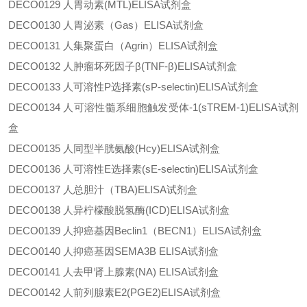
DECO0129
人胃动素
(MTL)ELISA试剂盒
DECO0130
人胃泌素（
Gas）ELISA试剂盒
DECO0131
人集聚蛋白（
Agrin）ELISA试剂盒
DECO0132
人肿瘤坏死因子
β(TNF-β)ELISA试剂盒
DECO0133
人可溶性
P选择素(sP-selectin)ELISA试剂盒
DECO0134
人可溶性髓系细胞触发受体
-1(sTREM-1)ELISA试剂
盒
DECO0135
人同型半胱氨酸
(Hcy)ELISA试剂盒
DECO0136
人可溶性
E选择素(sE-selectin)ELISA试剂盒
DECO0137
人总胆汁（
TBA)ELISA试剂盒
DECO0138
人异柠檬酸脱氢酶
(ICD)ELISA试剂盒
DECO0139
人抑癌基因
Beclin1（BECN1）ELISA试剂盒
DECO0140
人抑癌基因
SEMA3B ELISA试剂盒
DECO0141
人去甲肾上腺素
(NA) ELISA试剂盒
DECO0142
人前列腺素
E2(PGE2)ELISA试剂盒