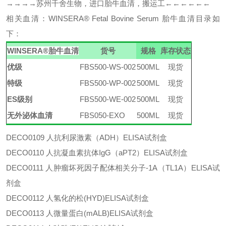
→→→→苏州千舍生物，进口胎牛血清，搬运工←←←←←←
相关血清：
WINSERA
®
Fetal Bovine Serum 胎牛血清
目录如
下：
WINSERA
®
胎牛血清
货号
规格
库存状态
优级
FBS500-WS-002
500ML
现货
特级
FBS500-WP-002
500ML
现货
ES级别
FBS500-WE-002
500ML
现货
无外泌体血清
FBS050-EXO
500ML
现货
DECO0109
人抗利尿激素（
ADH）ELISA试剂盒
DECO0110
人抗凝血素抗体
IgG（aPT2）ELISA试剂盒
DECO0111
人肿瘤坏死因子配体相关分子
-1A（TL1A）ELISA试
剂盒
DECO0112
人氢化的松
(HYD)ELISA试剂盒
DECO0113
人微量蛋白
(mALB)ELISA试剂盒