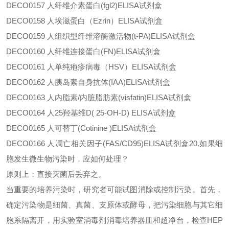
DECO0157
人纤维介素蛋白
(fgl2)ELISA试剂盒
DECO0158
人埃滋蛋白（
Ezrin）ELISA试剂盒
DECO0159
人组织型纤维溶酶激活物
(t-PA)ELISA试剂盒
DECO0160
人纤维连接蛋白
(FN)ELISA试剂盒
DECO0161
人单纯疱疹病毒（
HSV）ELISA试剂盒
DECO0162
人胰岛素自身抗体
(IAA)ELISA试剂盒
DECO0163
人内脂素
/内脏脂肪素(visfatin)ELISA试剂盒
DECO0164
人
25羟基维D( 25-OH-D) ELISA试剂盒
DECO0165
人可替丁
(Cotinine )ELISA试剂盒
DECO0166
人凋亡相关因子
(FAS/CD95)ELISA试剂盒20.如果细
胞发生微生物污染时，应如何处理？
原则上：直接灭菌后丢弃之。
当重要的培养污染时，研究者可能试图消除或控制污染。首先，
确定污染物是细菌、真菌、支原体或酵母，把污染细胞与其它细
胞系隔离开，用实验室消毒剂消毒培养器皿和超净台，检查
HEP