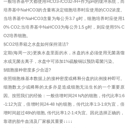
一般培养基中大都使用
HCO3-/CO32-/H+作为pH的缓冲系统，而
培养基中NaHCO3的含量将决定细胞培养时应使用的CO2浓度。
当培养基中NaHCO3含量为每公升3.7 g时，细胞培养时应使用1
0% CO2;当培养基中NaHCO3为每公升1.5 g时，则应使用5% C
O2培养细胞。
§
CO2培养箱之水盘如何保持清洁?
定期
(每周一次)更换水盘里面的水，水盘的水必须使用无菌蒸馏
水或无菌去离子，水盘中可添加1%硫酸铜以预防霉菌污染。
§
细胞接种密度多少合适
?
依照细胞株基本数据上的接种密度或稀释分盘的比例接种即可。
细胞数太少或稀释的太多亦是造成细胞无法生长的一个重要原
因。按照我们的经验：一般倍增时间
24 h内的细胞，传代比率1:6
-1:12为宜，倍增时间24-48 h的细胞，传代比率1:3-1:8为宜，倍
增时间超过48h的细胞, 传代比率1:2-1:4为宜。因此选择正确的，
靠谱的胎牛血清及厂家极其重要↓↓↓↓