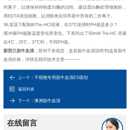
钙离子，以便保持抑制
蛋白酶
的活性。建议
蛋白酶
处理细胞前，
用
EDTA清洗细胞，以消除来自培养基中所有的二价离子。
36.室温下配制的Tris-HCl溶液，在37℃使用时PH值是多少？
缓冲液
PH值随温度变化而变化。下表列出了50mM Tris-HC 溶液
在4℃，25℃，37℃时，不同PH值。
新西兰胎牛血清
，苏州千舍现货，盒装胎牛血清说明书
|盒装胎牛
血清价格，详情见我司技术文章~~~~~~
干细胞专用胎牛血清ES级别
上一个：
返回列表
澳洲胎牛血清
下一个：
在线留言