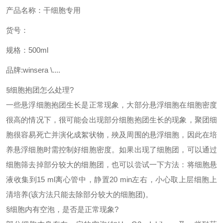
产品名称：干细胞专用
货号：
规格：500ml
品牌
:winsera \....
§
细胞抱团怎么处理
?
一些悬浮细胞抱团生长是正常现象，大部分悬浮细胞在细胞密度
很高的情况下，很可能会出现部分细胞抱团生长的现象，聚团细
胞很容易死亡并演化成絮状物，殃及周围的悬浮细胞，因此在培
养悬浮细胞时需控制好细胞密度。如果出现了细胞团，可以通过
细胞筛去掉部分较大的细胞团，也可以尝试一下方法：将细胞悬
液收集到
15 ml离心管中，静置20 min左右，小心取上层细胞上
清培养(该方法只能去除部分较大的细胞团)。
§
细胞内有空泡，是否是正常现象
?