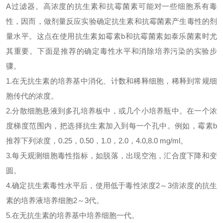
A过滤器。
高浓度的抗生素和抗霉菌素可能对一些细胞系有毒
性，因而，做剂量反应实验确定抗生素和抗霉菌素产生毒性的剂
量水平。这点在使用抗生素如
霉素
b
和抗霉菌素如泰乐菌素时尤
其重要。下面是推荐的确定毒性水平和消除培养污染的实验步
骤。
1.在无抗生素的培养基中消化、计数和稀释细胞，稀释到常规细
胞传代的浓度。
2.分散细胞悬液到多孔培养板中，或几个小培养瓶中。在一个浓
度梯度范围内，把选择抗生素加入到每一个孔中。例如，
霉素
b
推荐下列浓度，
0.25，0.50，1.0，2.0，4.0,8.0 mg/ml。
3.每天观测细胞毒性指标，如脱落，出现空泡，汇合度下降和变
圆。
4.确定抗生素毒性水平后，使用低于毒性浓度2～3倍浓度的抗生
素的培养液培养细胞2～3代。
5.在无抗生素的培养基中培养细胞一代。