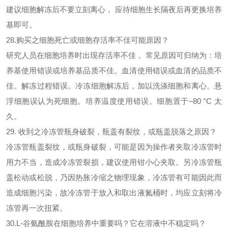
建议细胞解冻后不要立刻离心， 应待细胞生长隔夜后再更换培养
基即可。
28.购买之细胞死亡或细胞存活率不佳可能原因？
研究人员在细胞培养时出现存活率不佳，
常见原因可归纳为：培
养基使用错误或培养基品质不佳。血清使用错误或血清的品质不
佳。解冻过程错误。冷冻细胞解冻后，加以洗涤细胞和离心。悬
浮细胞误认为死细胞。培养温度使用错误。细胞置于–80 °C 太
久。
29. 收到之冷冻管瓶身破裂，瓶盖有裂纹，或瓶盖脱落之原因？
冷冻管瓶盖裂纹，或瓶身破裂，可能是因为操作者夹取冷冻管时
用力不当，造成冷冻管裂损，建议使用钳小心夹取。另冷冻管瓶
盖松动或松脱，乃因热胀冷缩之物理现象，冷冻管有可能因此而
造成细胞污染，故冷冻管于放入和取出液氮桶时，均应立刻将冷
冻管再一次扭紧。
30.L-谷氨酰胺在细胞培养中重要吗？它在溶液中不稳定吗？