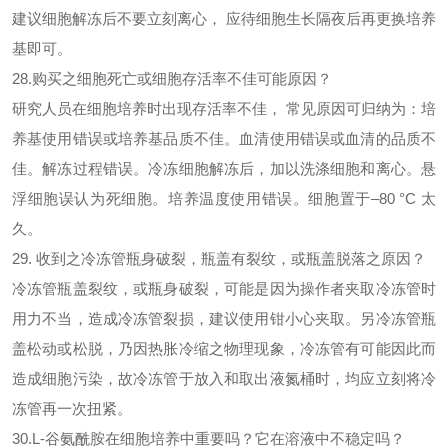
建议细胞解冻后不要立刻离心， 应待细胞生长隔夜后再更换培养
基即可。
28.购买之细胞死亡或细胞存活率不佳可能原因？
研究人员在细胞培养时出现存活率不佳，
常见原因可归纳为：培
养基使用错误或培养基品质不佳。血清使用错误或血清的品质不
佳。解冻过程错误。冷冻细胞解冻后，加以洗涤细胞和离心。悬
浮细胞误认为死细胞。培养温度使用错误。细胞置于–80 °C 太
久。
29. 收到之冷冻管瓶身破裂，瓶盖有裂纹，或瓶盖脱落之原因？
冷冻管瓶盖裂纹，或瓶身破裂，可能是因为操作者夹取冷冻管时
用力不当，造成冷冻管裂损，建议使用钳小心夹取。另冷冻管瓶
盖松动或松脱，乃因热胀冷缩之物理现象，冷冻管有可能因此而
造成细胞污染，故冷冻管于放入和取出液氮桶时，均应立刻将冷
冻管再一次扭紧。
30.L-谷氨酰胺在细胞培养中重要吗？它在溶液中不稳定吗？