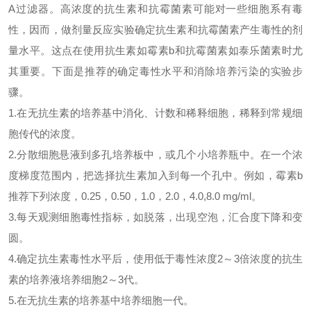
A过滤器。
高浓度的抗生素和抗霉菌素可能对一些细胞系有毒
性，因而，做剂量反应实验确定抗生素和抗霉菌素产生毒性的剂
量水平。这点在使用抗生素如
霉素
b
和抗霉菌素如泰乐菌素时尤
其重要。下面是推荐的确定毒性水平和消除培养污染的实验步
骤。
1.在无抗生素的培养基中消化、计数和稀释细胞，稀释到常规细
胞传代的浓度。
2.分散细胞悬液到多孔培养板中，或几个小培养瓶中。在一个浓
度梯度范围内，把选择抗生素加入到每一个孔中。例如，
霉素
b
推荐下列浓度，
0.25，0.50，1.0，2.0，4.0,8.0 mg/ml。
3.每天观测细胞毒性指标，如脱落，出现空泡，汇合度下降和变
圆。
4.确定抗生素毒性水平后，使用低于毒性浓度2～3倍浓度的抗生
素的培养液培养细胞2～3代。
5.在无抗生素的培养基中培养细胞一代。