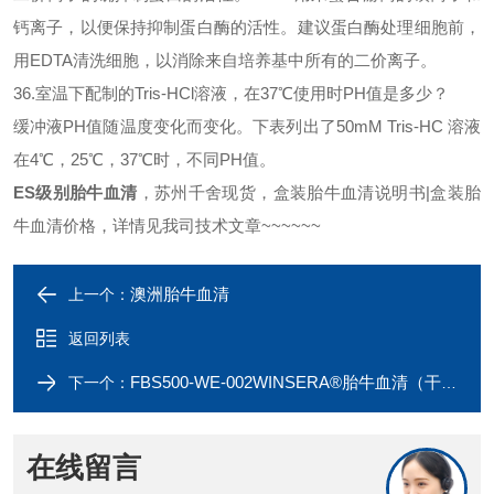
钙离子，以便保持抑制
蛋白酶
的活性。建议
蛋白酶
处理细胞前，
用
EDTA清洗细胞，以消除来自培养基中所有的二价离子。
36.室温下配制的Tris-HCl溶液，在37℃使用时PH值是多少？
缓冲液
PH值随温度变化而变化。下表列出了50mM Tris-HC 溶液
在4℃，25℃，37℃时，不同PH值。
ES级别胎牛血清
，苏州千舍现货，盒装胎牛血清说明书
|盒装胎
牛血清价格，详情见我司技术文章~~~~~~
澳洲胎牛血清
上一个：
返回列表
FBS500-WE-002WINSERA®胎牛血清（干细胞专用）
下一个：
在线留言