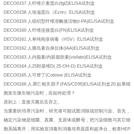
DECO0157
人纤维介素蛋白
(fgl2)ELISA试剂盒
DECO0158
人埃滋蛋白（
Ezrin）ELISA试剂盒
DECO0159
人组织型纤维溶酶激活物
(t-PA)ELISA试剂盒
DECO0160
人纤维连接蛋白
(FN)ELISA试剂盒
DECO0161
人单纯疱疹病毒（
HSV）ELISA试剂盒
DECO0162
人胰岛素自身抗体
(IAA)ELISA试剂盒
DECO0163
人内脂素
/内脏脂肪素(visfatin)ELISA试剂盒
DECO0164
人
25羟基维D( 25-OH-D) ELISA试剂盒
DECO0165
人可替丁
(Cotinine )ELISA试剂盒
DECO0166
人凋亡相关因子
(FAS/CD95)ELISA试剂盒20.如果细
胞发生微生物污染时，应如何处理？
原则上：直接灭菌后丢弃之。
当重要的培养污染时，研究者可能试图消除或控制污染。首先，
确定污染物是细菌、真菌、支原体或酵母，把污染细胞与其它细
胞系隔离开，用实验室消毒剂消毒培养器皿和超净台，检查
HEP