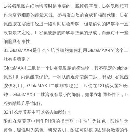
L-谷氨酰胺在细胞培养时是重要的。脱掉氨基后，L-谷氨酰胺可
作为培养细胞的能量来源、参与蛋白质的合成和核酸代谢。L-谷
氨酰胺在溶液中经过一段时间后会降解，但是确切的降解率一直
没有最终定论。L-谷氨酰胺的降解导致氨的形成，而氨对于一些
细胞具有毒性。
31.GlutaMAX-I是什么？培养细胞如何利用GlutaMAX-I？这个二
肽有多稳定？
GlutaMAX-I 二肽是一个L-谷氨酰胺的衍生物，其不稳定的alpha-
氨基用L-丙氨酸来保护。一种肽酶逐渐裂解二肽，释放L-谷氨酰
胺供利用。
GlutaMAX-I二肽非常稳定，即使在121磅灭菌20分
钟，GlutaMAX-I 二肽溶液有最小的降解，如果在相同条件下，L-
谷氨酰胺几乎*降解。
32.什么培养基中可以省去加酚红？
酚红在培养基中用作
PH值的指示剂：中性时为红色，酸性时为
黄色，碱性时为紫色。研究表明，酚红可以模拟固醇类激素的作