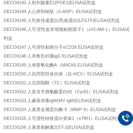
DECO0143
人前列腺素
E1(PGE1)ELISA试剂盒
DECO0144
人心房利钠肽（
h-ANP）ELISA试剂盒
DECO0145
人乳铁传递蛋白
/乳铁蛋白(LF/LTF)ELISA试剂盒
DECO0146
人可溶性血管细胞粘附因子
1（sVCAM-1）ELISA试
剂盒
DECO0147
人可溶性粘附分子
sCD26 ELISA试剂盒
DECO0148
人布鲁氏杆菌
igG ELISA试剂盒
DECO0149
人单胺氧化酶
A（MAOA) ELISA试剂盒
DECO0150
人抗丙型肝炎抗体（抗
-HCV）ELISA试剂盒
DECO0151
人总胆固醇（
TC）ELISA试剂盒
DECO0152
人富含半胱氨酸蛋白
61（Cyr61）ELISA试剂盒
DECO0153
人麻疹病毒
IgM(MV IgM)ELISA试剂盒
DECO0154
人基质金属蛋白酶
-9（MMP-9）ELISA试剂盒
DECO0155
人可溶性转铁蛋白受体
1（sTfR1）ELISA试剂盒
DECO0156
人基质裂解素
2(ST-2)ELISA试剂盒