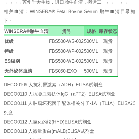
→→→→苏州千舍生物，进口胎牛血清，搬运工←←←←←←
相关血清：
WINSERA
®
Fetal Bovine Serum 胎牛血清
目录如
下：
WINSERA
®
胎牛血清
货号
规格
库存状态
优级
FBS500-WS-002
500ML
现货
特级
FBS500-WP-002
500ML
现货
ES级别
FBS500-WE-002
500ML
现货
无外泌体血清
FBS050-EXO
500ML
现货
DECO0109
人抗利尿激素（
ADH）ELISA试剂盒
DECO0110
人抗凝血素抗体
IgG（aPT2）ELISA试剂盒
DECO0111
人肿瘤坏死因子配体相关分子
-1A（TL1A）ELISA试
剂盒
DECO0112
人氢化的松
(HYD)ELISA试剂盒
DECO0113
人微量蛋白
(mALB)ELISA试剂盒