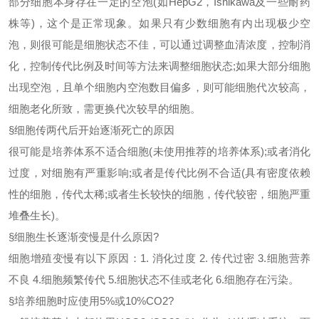
部分细胞本身存在一定的空泡
(如HepG2，Ishikawa及一些耐药
株等)，这个是正常现象。如果只有少数细胞有内出现极少空
泡，则很可能是细胞状态不佳，可以通过调整血清浓度，控制消
化，控制传代比例及时间等方法来调整细胞状态;如果大部分细胞
出现空泡，且单个细胞内空泡数目偏多，则可能细胞代次较高，
细胞老化所致，需更换代次较早的细胞。
§
细胞传两代后开始逐渐死亡的原因
很可能是培养体系不适合细胞
(未使用推荐的培养体系);或者消化
过度，对细胞有严重影响;或者是传代比例不合适(具有密度依赖
性的细胞，传代太稀;或者生长较快的细胞，传代较密，细胞严重
堆叠生长)。
§
细胞生长逐渐变慢是什么原因
?
细胞增殖变慢有以下原因：
1. 消化过度 2. 传代过密 3.细胞营养
不良 4.细胞频繁传代 5.细胞状态不佳或老化 6.细胞存在污染。
§
培养细胞时应使用
5%或10%CO2?