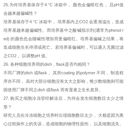
25.为何培养基保存于4 °C 冰箱中， 颜色会偏暗红色， 且pH值
会越来越偏碱性？
培养基保存于
4 °C 冰箱中， 培养基内之CO2 会逐渐溢出，造成
培养基越来越偏碱性。而培养基中之酸碱指示剂(通常为phenol r
ed) 的颜色也会随碱性增加而更偏暗红。培养基偏碱之结果，将
造成细胞生长停滞或死亡。若培养基偏碱时，可以通入无菌过滤
之CO2， 以调整pH 值。
26. 各种细胞培养用的dish，flask是否均相同？
不同厂牌的
dish 或flask， 其所coating 的polymer 不同， 制造程
序亦不同， 虽对大部分细胞没有太大之影响，惟少数细胞则可能
因使用厂牌不同之dish 或flask 而有显著之生长差异。
27. 购买之细胞冷冻管经解冻后，为何会发生细胞数目太少之情
形？
研究人员在冷冻细胞之培养时出现细胞数目太少，
大都是因为离
心过程操作上的失误，造成细胞的物理性损伤， 以及细胞流失。