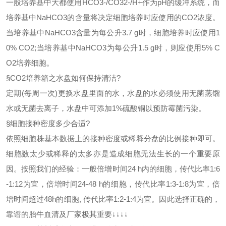
一般培养基中大都使用
HCO3-/CO32-/H+作为pH的缓冲系统，而
培养基中NaHCO3的含量将决定细胞培养时应使用的CO2浓度。
当培养基中NaHCO3含量为每公升3.7 g时，细胞培养时应使用1
0% CO2;当培养基中NaHCO3为每公升1.5 g时，则应使用5% C
O2培养细胞。
§
CO2培养箱之水盘如何保持清洁?
定期
(每周一次)更换水盘里面的水，水盘的水必须使用无菌蒸馏
水或无菌去离子，水盘中可添加1%硫酸铜以预防霉菌污染。
§
细胞接种密度多少合适
?
依照细胞株基本数据上的接种密度或稀释分盘的比例接种即可。
细胞数太少或稀释的太多亦是造成细胞无法生长的一个重要原
因。按照我们的经验：一般倍增时间
24 h内的细胞，传代比率1:6
-1:12为宜，倍增时间24-48 h的细胞，传代比率1:3-1:8为宜，倍
增时间超过48h的细胞, 传代比率1:2-1:4为宜。因此选择正确的，
靠谱的胎牛血清及厂家极其重要↓↓↓↓