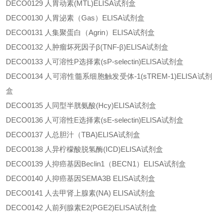
DECO0129
人胃动素
(MTL)ELISA试剂盒
DECO0130
人胃泌素（
Gas）ELISA试剂盒
DECO0131
人集聚蛋白（
Agrin）ELISA试剂盒
DECO0132
人肿瘤坏死因子
β(TNF-β)ELISA试剂盒
DECO0133
人可溶性
P选择素(sP-selectin)ELISA试剂盒
DECO0134
人可溶性髓系细胞触发受体
-1(sTREM-1)ELISA试剂
盒
DECO0135
人同型半胱氨酸
(Hcy)ELISA试剂盒
DECO0136
人可溶性
E选择素(sE-selectin)ELISA试剂盒
DECO0137
人总胆汁（
TBA)ELISA试剂盒
DECO0138
人异柠檬酸脱氢酶
(ICD)ELISA试剂盒
DECO0139
人抑癌基因
Beclin1（BECN1）ELISA试剂盒
DECO0140
人抑癌基因
SEMA3B ELISA试剂盒
DECO0141
人去甲肾上腺素
(NA) ELISA试剂盒
DECO0142
人前列腺素
E2(PGE2)ELISA试剂盒