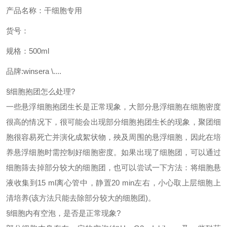
产品名称：干细胞专用
货号：
规格：500ml
品牌
:winsera \....
§
细胞抱团怎么处理
?
一些悬浮细胞抱团生长是正常现象，大部分悬浮细胞在细胞密度
很高的情况下，很可能会出现部分细胞抱团生长的现象，聚团细
胞很容易死亡并演化成絮状物，殃及周围的悬浮细胞，因此在培
养悬浮细胞时需控制好细胞密度。如果出现了细胞团，可以通过
细胞筛去掉部分较大的细胞团，也可以尝试一下方法：将细胞悬
液收集到
15 ml离心管中，静置20 min左右，小心取上层细胞上
清培养(该方法只能去除部分较大的细胞团)。
§
细胞内有空泡，是否是正常现象
?