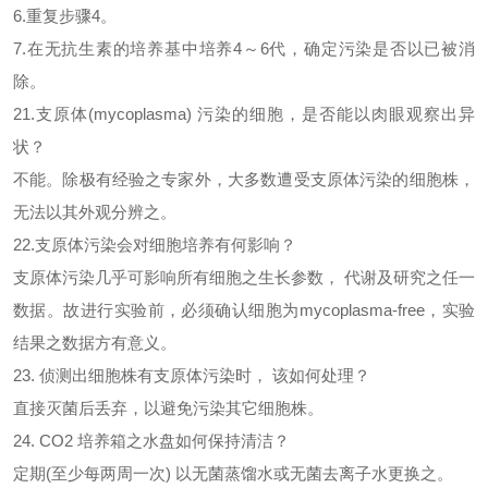
6.重复步骤4。
7.在无抗生素的培养基中培养4～6代，确定污染是否以已被消
除。
21.支原体(mycoplasma) 污染的细胞，是否能以肉眼观察出异
状？
不能。除极有经验之专家外，大多数遭受支原体污染的细胞株，
无法以其外观分辨之。
22.支原体污染会对细胞培养有何影响？
支原体污染几乎可影响所有细胞之生长参数，
代谢及研究之任一
数据。故进行实验前，必须确认细胞为mycoplasma-free，实验
结果之数据方有意义。
23. 侦测出细胞株有支原体污染时， 该如何处理？
直接灭菌后丢弃，以避免污染其它细胞株。
24. CO2 培养箱之水盘如何保持清洁？
定期
(至少每两周一次) 以无菌蒸馏水或无菌去离子水更换之。