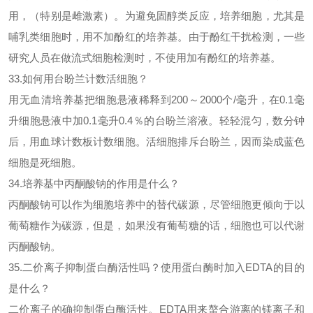
用，（特别是雌激素）。为避免固醇类反应，培养细胞，尤其是
哺乳类细胞时，用不加酚红的培养基。由于酚红干扰检测，一些
研究人员在做流式细胞检测时，不使用加有酚红的培养基。
33.如何用台盼兰计数活细胞？
用无血清培养基把细胞悬液稀释到
200～2000个/毫升，在0.1毫
升细胞悬液中加0.1毫升0.4％的台盼兰溶液。轻轻混匀，数分钟
后，用血球计数板计数细胞。活细胞排斥台盼兰，因而染成蓝色
细胞是死细胞。
34.培养基中丙酮酸钠的作用是什么？
丙酮酸钠可以作为细胞培养中的替代碳源，尽管细胞更倾向于以
葡萄糖作为碳源，但是，如果没有葡萄糖的话，细胞也可以代谢
丙酮酸钠。
35.二价离子抑制
蛋白酶
活性吗？使用
蛋白酶
时加入
EDTA的目的
是什么？
二价离子的确抑制
蛋白酶
活性。
EDTA用来螯合游离的镁离子和