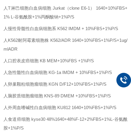
人
T淋巴细胞白血病细胞
Jurkat（clone E6-1）
1640+10%FBS+
1% L-谷氨酰胺+1%丙酮酸钠+1%P/S
人慢性骨髓性白血病细胞系
K562
IMDM + 10%FBS+1%P/S
人
K562耐阿霉素细胞株
K562/ADR
1640+10%FBS+1%P/S+1ug/
mlADR
人口腔表皮癌细胞
KB
MEM+10%FBS +1%P/S
人急性髓性白血病细胞
KG-1a
IMDM + 10%FBS+1%P/S
人卵巢颗粒细胞瘤细胞
KGN
D/F12+10%FBS+1%P/S
人脑胶质细胞瘤细胞
KNS-89
DMEM +10%FBS+1%P/S
人外周血嗜碱性白血病细胞
KU812
1640+10%FBS+1%P/S
人食道癌细胞
kyse30
48%1640+48%F-12+2%FBS+1%L-谷氨酰
胺+1%P/S