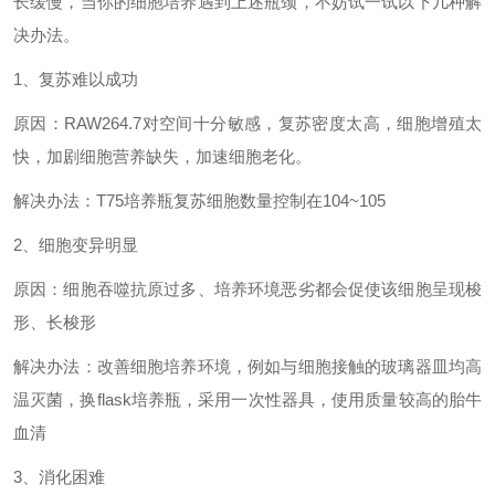
长缓慢，当你的细胞培养遇到上述瓶颈，不妨试一试以下几种解
决办法。
1、复苏难以成功
原因：
RAW264.7对空间十分敏感，复苏密度太高，细胞增殖太
快，加剧细胞营养缺失，加速细胞老化。
解决办法：
T75培养瓶复苏细胞数量控制在104~105
2、细胞变异明显
原因：细胞吞噬抗原过多、培养环境恶劣都会促使该细胞呈现梭
形、长梭形
解决办法：改善细胞培养环境，例如与细胞接触的玻璃器皿均高
温灭菌，换
flask培养瓶，采用一次性器具，使用质量较高的胎牛
血清
3、消化困难