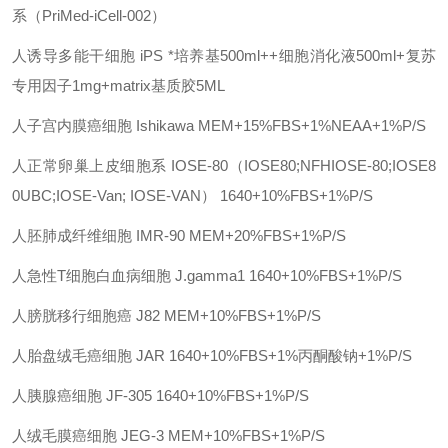
系（
PriMed-iCell-002）
人诱导多能干细胞
iPS
*培养基
500ml++细胞消化液500ml+复苏
专用因子1mg+matrix基质胶5ML
人子宫内膜癌细胞
Ishikawa
MEM+15%FBS+1%NEAA+1%P/S
人正常卵巢上皮细胞系
IOSE-80（IOSE80;NFHIOSE-80;IOSE8
0UBC;IOSE-Van; IOSE-VAN）
1640+10%FBS+1%P/S
人胚肺成纤维细胞
IMR-90
MEM+20%FBS+1%P/S
人急性
T细胞白血病细胞
J.gamma1
1640+10%FBS+1%P/S
人膀胱移行细胞癌
J82
MEM+10%FBS+1%P/S
人胎盘绒毛癌细胞
JAR
1640+10%FBS+1%丙酮酸钠+1%P/S
人胰腺癌细胞
JF-305
1640+10%FBS+1%P/S
人绒毛膜癌细胞
JEG-3
MEM+10%FBS+1%P/S