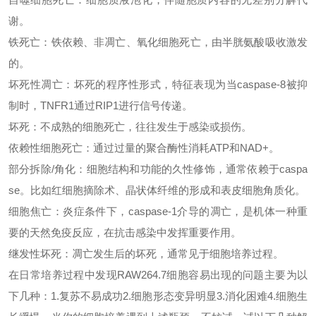
谢。
铁死亡：
铁依赖、非凋亡、氧化细胞死亡，由半胱氨酸吸收激发
的。
坏死性凋亡：
坏死的程序性形式，特征表现为当
caspase-8被抑
制时，TNFR1通过RIP1进行信号传递。
坏死：不成熟的细胞死亡，往往发生于感染或损伤。
依赖性细胞死亡：通过过量的聚合酶性消耗
ATP和NAD+。
部分拆除
/角化：
细胞结构和功能的久
性修饰，通常依赖于
caspa
se。比如红细胞摘除术、晶状体纤维的形成和表皮细胞角质化。
细胞焦亡：
炎症条件下，
caspase-1介导的凋亡，是机体一种重
要的天然免疫反应，在抗击感染中发挥重要作用。
继发性坏死：
凋亡发生后的坏死，通常见于细胞培养过程。
在日常培养过程中
发现
RAW264.7细胞容易出现的问题主要为以
下几种：1.复苏不易成功2.细胞形态变异明显3.消化困难4.细胞生