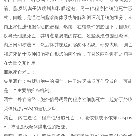
缩、胞质钙离子浓度增加和膜起泡。另一种程序性细胞死亡形
式，自噬，是通过细胞溶酶体系统降解和循环利用细胞组分，从
而正常促进细胞存活的进程。然而，在端条件的胁迫下，自噬可
以导致细胞死亡，其特点是囊泡的存在。这些囊泡包围线粒体、
内质网和核糖体，然后将其递送到溶酶体系统。研究表明，凋亡
和坏死是十多种细胞死亡形式的两个端
，而且这两种进程之间存
在大量交互作用。
细胞死亡术语：
失巢凋亡：
贴壁细胞中的凋亡，由于缺乏基质互作导致的，可能
是一个主要的抑癌机制。
凋亡，外在途径：
胞外信号诱导的程序性细胞死亡，起始于跨膜
受体
(包括FAS)的连接反应。
凋亡，内在途径：
程序性细胞死亡，可能依赖或不依赖
caspas
e，特征是线粒体膜电位的改变。
自噬细胞死亡：
细胞质液泡化，伴随胞质内容的无差别分解代