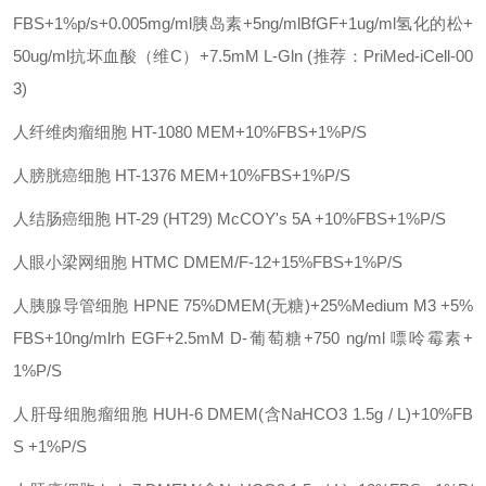
FBS+1%p/s+0.005mg/ml胰岛素+5ng/mlBfGF+1ug/ml氢化的松+
50ug/ml抗坏血酸（维C）+7.5mM L-Gln (推荐：PriMed-iCell-00
3)
人纤维肉瘤细胞
HT-1080
MEM+10%FBS+1%P/S
人膀胱癌细胞
HT-1376
MEM+10%FBS+1%P/S
人结肠癌细胞
HT-29 (HT29)
McCOY's 5A +10%FBS+1%P/S
人眼小梁网细胞
HTMC
DMEM/F-12+15%FBS+1%P/S
人胰腺导管细胞
HPNE
75%DMEM(无糖)+25%Medium M3 +5%
FBS+10ng/mlrh EGF+2.5mM D-葡萄糖+750 ng/ml 嘌呤霉素+
1%P/S
人肝母细胞瘤细胞
HUH-6
DMEM(含NaHCO3 1.5g / L)+10%FB
S +1%P/S