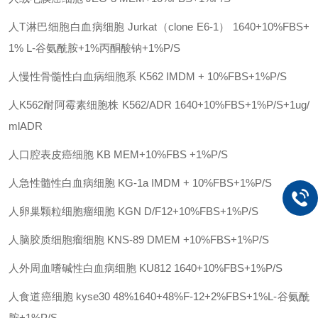
人
T淋巴细胞白血病细胞
Jurkat（clone E6-1）
1640+10%FBS+
1% L-谷氨酰胺+1%丙酮酸钠+1%P/S
人慢性骨髓性白血病细胞系
K562
IMDM + 10%FBS+1%P/S
人
K562耐阿霉素细胞株
K562/ADR
1640+10%FBS+1%P/S+1ug/
mlADR
人口腔表皮癌细胞
KB
MEM+10%FBS +1%P/S
人急性髓性白血病细胞
KG-1a
IMDM + 10%FBS+1%P/S
人卵巢颗粒细胞瘤细胞
KGN
D/F12+10%FBS+1%P/S
人脑胶质细胞瘤细胞
KNS-89
DMEM +10%FBS+1%P/S
人外周血嗜碱性白血病细胞
KU812
1640+10%FBS+1%P/S
人食道癌细胞
kyse30
48%1640+48%F-12+2%FBS+1%L-谷氨酰
胺+1%P/S