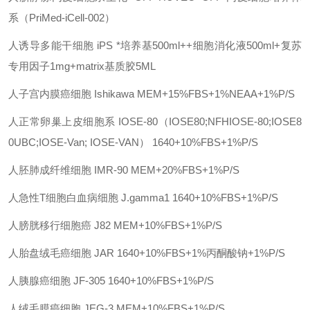
系（
PriMed-iCell-002）
人诱导多能干细胞
iPS
*培养基
500ml++细胞消化液500ml+复苏
专用因子1mg+matrix基质胶5ML
人子宫内膜癌细胞
Ishikawa
MEM+15%FBS+1%NEAA+1%P/S
人正常卵巢上皮细胞系
IOSE-80（IOSE80;NFHIOSE-80;IOSE8
0UBC;IOSE-Van; IOSE-VAN）
1640+10%FBS+1%P/S
人胚肺成纤维细胞
IMR-90
MEM+20%FBS+1%P/S
人急性
T细胞白血病细胞
J.gamma1
1640+10%FBS+1%P/S
人膀胱移行细胞癌
J82
MEM+10%FBS+1%P/S
人胎盘绒毛癌细胞
JAR
1640+10%FBS+1%丙酮酸钠+1%P/S
人胰腺癌细胞
JF-305
1640+10%FBS+1%P/S
人绒毛膜癌细胞
JEG-3
MEM+10%FBS+1%P/S