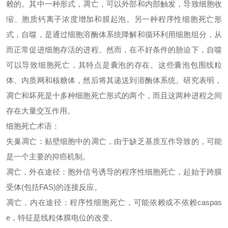
赖的。其中一种形式，凋亡，可以外部和内部触发，导致细胞收
缩、胞质钙离子浓度增加和膜起泡。另一种程序性细胞死亡形
式，自噬，是通过细胞溶酶体系统降解和循环利用细胞组分，从
而正常促进细胞存活的进程。然而，在不好
条件的胁迫下，自噬
可以导致细胞死亡，其特点是囊泡的存在。这些囊泡包围线粒
体、内质网和核糖体，然后将其递送到溶酶体系统。研究表明，
凋亡和坏死是十多种细胞死亡形式的两个
，而且这两种进程之间
存在大量交互作用。
细胞死亡术语：
失巢凋亡：
贴壁细胞中的凋亡，由于缺乏基质互作导致的，可能
是一个主要的抑癌机制。
凋亡，外在途径：
胞外信号诱导的程序性细胞死亡，起始于跨膜
受体
(包括FAS)的连接反应。
凋亡，内在途径：
程序性细胞死亡，可能依赖或不依赖
caspas
e，特征是线粒体膜电位的改变。