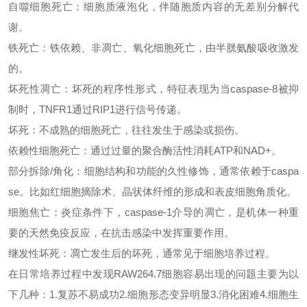
自噬细胞死亡：
细胞质液泡化，伴随胞质内容的无差别分解代
谢。
铁死亡：
铁依赖、非凋亡、氧化细胞死亡，由半胱氨酸吸收激发
的。
坏死性凋亡：
坏死的程序性形式，特征表现为当
caspase-8被抑
制时，TNFR1通过RIP1进行信号传递。
坏死：不成熟的细胞死亡，往往发生于感染或损伤。
依赖性细胞死亡：通过过量的聚合酶活性消耗
ATP和NAD+。
部分拆除
/角化：
细胞结构和功能的久
性修饰，通常依赖于
caspa
se。比如红细胞摘除术、晶状体纤维的形成和表皮细胞角质化。
细胞焦亡：
炎症条件下，
caspase-1介导的凋亡，是机体一种重
要的天然免疫反应，在抗击感染中发挥重要作用。
继发性坏死：
凋亡发生后的坏死，通常见于细胞培养过程。
在日常培养过程中
发现
RAW264.7细胞容易出现的问题主要为以
下几种：1.复苏不易成功2.细胞形态变异明显3.消化困难4.细胞生