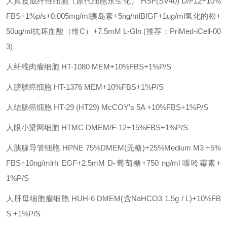
人真皮成纤维细胞（原代细胞永生化）
HSF(SV40)
D/F12+10%
FBS+1%p/s+0.005mg/ml胰岛素+5ng/mlBfGF+1ug/ml氢化的松+
50ug/ml抗坏血酸（维C）+7.5mM L-Gln (推荐：PriMed-iCell-00
3)
人纤维肉瘤细胞
HT-1080
MEM+10%FBS+1%P/S
人膀胱癌细胞
HT-1376
MEM+10%FBS+1%P/S
人结肠癌细胞
HT-29 (HT29)
McCOY's 5A +10%FBS+1%P/S
人眼小梁网细胞
HTMC
DMEM/F-12+15%FBS+1%P/S
人胰腺导管细胞
HPNE
75%DMEM(无糖)+25%Medium M3 +5%
FBS+10ng/mlrh EGF+2.5mM D-葡萄糖+750 ng/ml 嘌呤霉素+
1%P/S
人肝母细胞瘤细胞
HUH-6
DMEM(含NaHCO3 1.5g / L)+10%FB
S +1%P/S