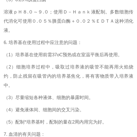
溶液ｐＨ８.０～９.０；使用Ｄ－Ｈａｎｋ液配制。多数细胞传
代消化可使用０.０５％胰蛋白酶＋０.０２％ＥＤＴＡ这种消化
液。
6. 培养基在使用过程中应注意的问题：
（1）培养基在使用前需37oC预热或在室温平衡后再使用。
（2）细胞培养过程中，吸取过培养液的吸管不能再用火焰烧
灼，防止残留在吸管内的培养基焦化，将有害物质带入培养液
中。
（3）尽量缩短各种液体、细胞的暴露时间。
（4）避免液体间、细胞间的交叉污染。
（5）配制*培养基时，配制的量
在2周内用完为好。
7. 血清的有关问题：