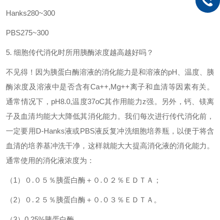
Hanks280~300
PBS275~300
5. 细胞传代消化时所用胰酶浓度越高越好吗？
不见得！因为胰蛋白酶溶液的消化能力是和溶液的pH、温度、胰
酶浓度及溶液中是否含有Ca++,Mg++离子和血清等因素有关。
通常情况下，pH8.0,温度37oC其作用能力
z
强。另外，钙、镁离
子及血清均能大大降低其消化能力。我们每次进行传代消化前，
一定要用D-Hanks液或PBS液反复冲洗细胞培养瓶，以便于将含
血清的培养基冲洗干净，这样就能大大提高消化液的消化能力。
通常使用的消化液浓度为：
（1）０.０５％胰蛋白酶＋０.０２％ＥＤＴＡ；
（2）０.２５％胰蛋白酶＋０.０３％ＥＤＴＡ。
（3）0.25%胰蛋白酶