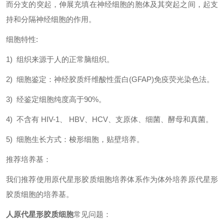
而分支的突起，伸展充填在神经细胞的胞体及其突起之间，起支
持和分隔神经细胞的作用。
细胞特性
:
1)
组织来源于人的正常脑
组织
。
2)
细胞
鉴定：神经胶质纤维酸性蛋白(GFAP)免疫荧光染色法
。
3)
经鉴定细胞纯度高于90
%
。
4)
不含有 HIV-1、 HBV、HCV、支原体、细菌、酵母和真菌。
5)
细胞生长方式：梭形
细胞，贴壁培养
。
推荐培养基：
我们推荐使用原代星形胶质细胞培养体系作为体外培养原代
星
形
胶质细胞
的培养基。
人
原代星形胶质细胞
常见问题：