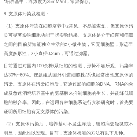
*培养基中，终浓度为25mM/ml，常温保存。
9. 支原体污染及检测：
（1）支原体污染在细胞培养中
z
常见、不易被查觉，但支原体污
染可显著影响细胞功能干扰实验结果。支原体是介于细菌和病毒
之间的目前所知能独立生活的
z
小微生物，它无细胞壁，形态呈
高度多形性，
z
小直径0.2um，可通过滤器。
目前通过对国内100余株/系细胞的检测，形势不容乐观。污染率
达30%~60%。课题组从国外引进细胞株/系也经常出现支原体的
污染。支原体在污染细胞后，它通过影响细胞的DNA、RNA的合
成及急速消耗培养基中的氨基酸来抑制细胞的生长，并能降低细
胞的融合率。因此，在运用各种细胞系进行实验研究时，首先要
证明所用细胞有无支原体的污染。
（2）支原体污染后，培养基可不发生浑浊，细胞病变轻微或不
明显，因此难以发现。目前，支原体检测的方法有以下几种。