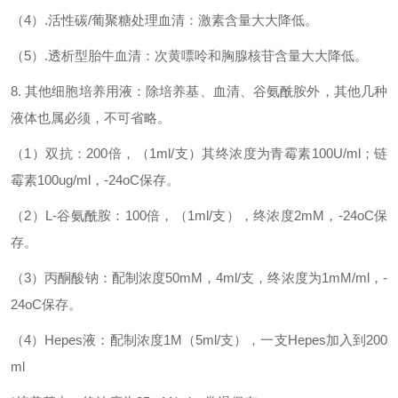
（4）.活性碳/葡聚糖处理血清：激素含量大大降低。
（5）.透析型胎牛血清：次黄嘌呤和胸腺核苷含量大大降低。
8. 其他细胞培养用液：除培养基、血清、谷氨酰胺外，其他几种
液体也属必须，不可省略。
（1）双抗：200倍，（1ml/支）其终浓度为青霉素100U/ml；链
霉素100ug/ml，-24oC保存。
（2）L-谷氨酰胺：100倍，（1ml/支），终浓度2mM，-24oC保
存。
（3）丙酮酸钠：配制浓度50mM，4ml/支，终浓度为1mM/ml，-
24oC保存。
（4）Hepes液：配制浓度1M（5ml/支），一支Hepes加入到200
ml