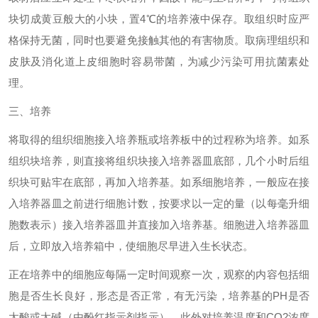
块切成黄豆般大的小块，置4℃的培养液中保存。取组织时应严
格保持无菌，同时也要避免接触其他的有害物质。取病理组织和
皮肤及消化道上皮细胞时容易带菌，为减少污染可用抗菌素处
理。
三、培养
将取得的组织细胞接入培养瓶或培养板中的过程称为培养。如系
组织块培养，则直接将组织块接入培养器皿底部，几个小时后组
织块可贴牢在底部，再加入培养基。如系细胞培养，一般应在接
入培养器皿之前进行细胞计数，按要求以一定的量（以每毫升细
胞数表示）接入培养器皿并直接加入培养基。细胞进入培养器皿
后，立即放入培养箱中，使细胞尽早进入生长状态。
正在培养中的细胞应每隔一定时间观察一次，观察的内容包括细
胞是否生长良好，形态是否正常，有无污染，培养基的PH是否
太酸或太碱（由酚红指示剂指示），此外对培养温度和CO2浓度