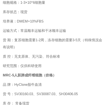
细胞规格：1-3×10^6细胞量
库存状态：现货
培养液：
DMEM
+10%FBS
运输方式：常温顺丰运输和干冰顺丰运输
货 期：复苏细胞需要1-2周，冻存细胞的需要3-5天（特殊情况会
有说明）
质 控：无支原体、无污染、符合标准
研究范围：仅供科研使用
MRC-5人胚肺成纤维细胞
（价格）
​
品 牌：HyClone胎牛血清
货 号：SV30160.03
、SV30087.03、SH30406.05
库 存
：
常备现货