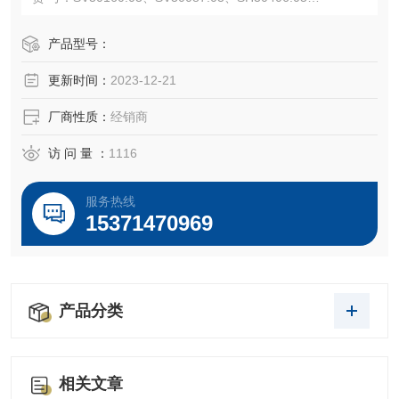
库 存： 常备现货
温馨提示：本产品仅限于非临床科研用途。
产品型号：
运输保存及注意点：
更新时间：
2023-12-21
1.干冰全程运输，保证您的使用！
2.-20℃，避光恒温冰箱，避免反复冻融！
厂商性质：
经销商
访 问 量 ：
1116
服务热线
15371470969
产品分类
相关文章