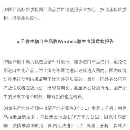
02国产高标准质检
国产高品质血清使用安全放心，按临床标准质
检，提供质检报告。
▲
千舍生物
自主品牌
WinSera
胎牛血清质检报告
03国产胎牛助力抗击疫情
针对疫情，减少进口产品使用，避免使
用进口生化产品，防止病毒等通过进口途径进入国内。国内疫情
防控用行动和结果证明了比国外更加高效。目前，国外各公司宣
布放假或者在线办公，出现货期长，甚至不发货的情况。国产胎
牛的发展在这个时刻，即有挑战也是机遇。
04胎牛产地分析
胎牛血清产地主要有3个：1）南美；分析：南美
乌拉圭血源居多，乌拉圭土地面积18万平方公里。因疯牛病影
响，疫情来源国血清，国内无法进口；2）澳洲；分析：森林大