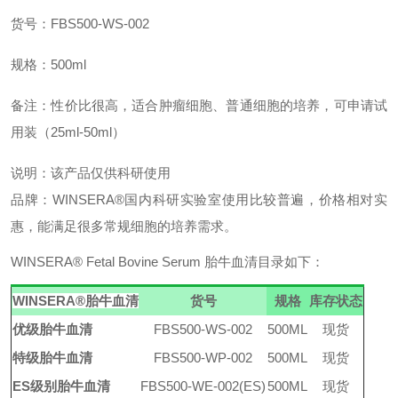
货号：FBS500-WS-002
规格：500ml
备注：性价比很高
，适合肿瘤细胞、普通细胞的培养，可申请试
用装（25ml-50ml）
说明：该产品仅供科研使用
品牌：WINSERA
®
国内科研实验室使用比较普遍，价格相对实
惠，能满足很多常规细胞的培养需求。
WINSERA
®
Fetal Bovine Serum 胎牛血清
目录如下：
WINSERA
®
胎牛血清
货号
规格
库存状态
优级
胎牛血清
FBS500-WS-002
500ML
现货
特级
胎牛血清
FBS500-WP-002
500ML
现货
ES级别
胎牛血清
FBS500-WE-002(ES)
500ML
现货