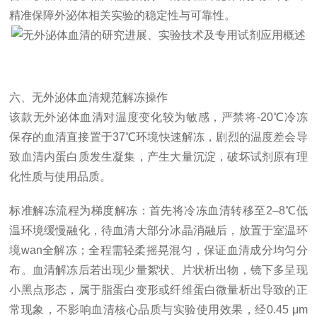
精准保障外泌体相关实验的稳定性与可靠性。
六、无外泌体血清规范解冻操作
该款无外泌体血清对温度变化较为敏感，严禁将-20℃冷冻
保存的血清直接置于37℃环境快速解冻，剧烈的温度差会导
致血清内蛋白质发生凝集，产生大量沉淀，破坏试剂原有理
化性质与使用品质。
标准解冻流程为梯度解冻：首先将冷冻血清转移至2–8℃低
温环境缓慢融化，待血清大部分冰晶消融后，放置于室温环
境wan全解冻；全程需轻柔摇晃混匀，保证血清成分均匀分
布。血清解冻后若出现少量絮状、片状析出物，镜下多呈现
小黑点形态，属于脂蛋白变形或纤维蛋白微量析出导致的正
常现象，不影响血清核心品质与实验使用效果，经0.45 μm