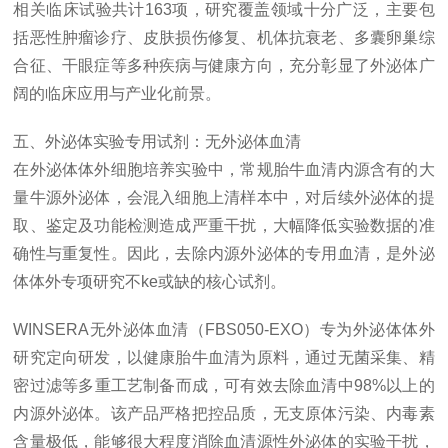
相关临床试验共计163项，研究覆盖领域十分广泛，主要包
括恶性肿瘤诊疗、皮肤损伤修复、机体抗衰老、多囊卵巢综
合征、干眼症等多种疾病与健康方向，充分彰显了外泌体广
阔的临床应用与产业化前景。
五、外泌体实验专用试剂：无外泌体血清
在外泌体体外细胞培养实验中，常规胎牛血清内源含有的大
量牛源外泌体，会混入细胞上清样本中，对后续外泌体的提
取、鉴定及功能检测造成严重干扰，大幅降低实验数据的准
确性与重复性。因此，去除内源外泌体的专用血清，是外泌
体体外专项研究不ke或缺的核心试剂。
WINSERA无外泌体血清（FBS050-EXO）
专为外泌体体外
研究定向研发，以健康胎牛血清为原料，通过无菌采集、精
密过滤等多重工艺制备而成，可有效去除血清中98%以上的
内源外泌体。该产品严格把控品质，无支原体污染、内毒素
含量极低，能够很大程度消除血清源性外泌体的实验干扰，