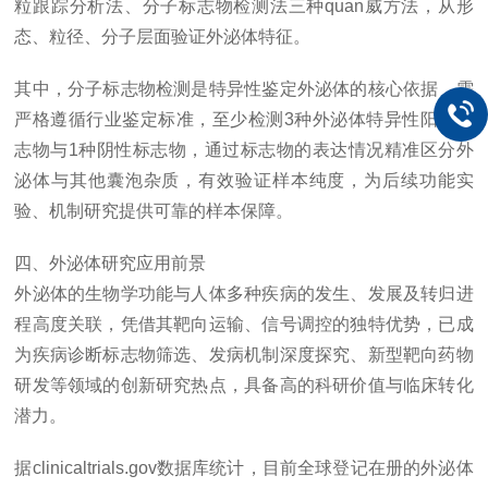
粒跟踪分析法、分子标志物检测法三种quan威方法，从形
态、粒径、分子层面验证外泌体特征。
其中，分子标志物检测是特异性鉴定外泌体的核心依据，需
严格遵循行业鉴定标准，至少检测3种外泌体特异性阳性标
志物与1种阴性标志物，通过标志物的表达情况精准区分外
泌体与其他囊泡杂质，有效验证样本纯度，为后续功能实
验、机制研究提供可靠的样本保障。
四、外泌体研究应用前景
外泌体的生物学功能与人体多种疾病的发生、发展及转归进
程高度关联，凭借其靶向运输、信号调控的独特优势，已成
为疾病诊断标志物筛选、发病机制深度探究、新型靶向药物
研发等领域的创新研究热点，具备高的科研价值与临床转化
潜力。
据clinicaltrials.gov数据库统计，目前全球登记在册的外泌体