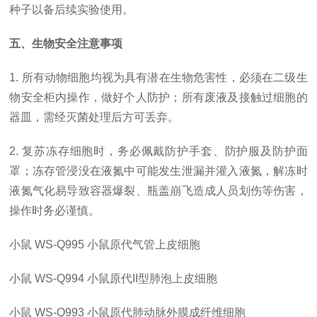
种子以备后续实验使用。
五、生物安全注意事项
1. 所有动物细胞均视为具有潜在生物危害性，必须在二级生
物安全柜内操作，做好个人防护；所有废液及接触过细胞的
器皿，需经灭菌处理后方可丢弃。
2. 复苏冻存细胞时，务必佩戴防护手套、防护服及防护面
罩；冻存管浸没在液氮中可能发生泄漏并灌入液氮，解冻时
液氮气化易导致容器爆裂、瓶盖崩飞造成人员划伤等伤害，
操作时务必谨慎。
小鼠
WS-Q995
小鼠原代气管上皮细胞
小鼠
WS-Q994
小鼠原代
II型肺泡上皮细胞
小鼠
WS-Q993
小鼠原代肺动脉外膜成纤维细胞