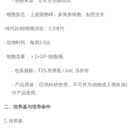
- 细胞来源：正常主动脉组织
- 细胞形态：上皮细胞样，多角形细胞，贴壁生长
-
传代比例
/细胞消化
：
1:2传代
-
倍增时间
：每周
2-3次
- 细胞含量：＞1×10⁶ 细胞/瓶
- 包装规格：T25 培养瓶 / 1mL 冻存管
- 产品用途：仅供科研使用，
不可作为动物或人类疾病的
疗产品使用。
二、培养基与培养条件
1. 培养基