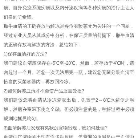
病、自身免疫系统疾病以及内分泌疾病等各种疾病的治疗上让人
们看到了希望。
胎牛血清的正确存放与解冻是各位实验家尤为关注的一个问题，
经过专业人员从其成分中分析，在保证质量的前提下，胎牛血清
的正确存放与解冻的方法，总结如下：
1)保存血清好的
方法?
我们建议血清应保存在
-5℃至-20℃。然而，若存放于4℃时，请
勿超过一个月。若您一次无法用完一瓶，建议您无菌分装血清至
恰当的灭菌容器内，再放回冷冻。
2)如何解冻血清才不会使产品质量受损?
我们建议您将血清从冷冻箱取出后，先置于
2～8℃冰箱使之融
解，然后在室温下使之全融。但必须注意的是，融解过程中必须
规则地摇晃均匀。
3)血清解冻后发现有絮状沉淀物出现，该如何处理?
血清中沉淀物的出现有许多种原因，但普遍
的原因是由于血清中