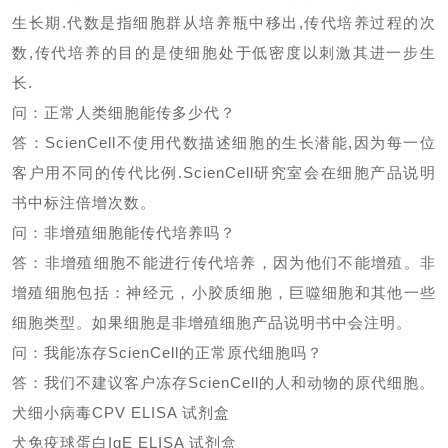
生长期
.
代数是指细胞群从培养瓶中移出
,
传代培养过程的次
数
,
传代培养的目的是使细胞处于低密度以刺激其进一步生
长
.
问：正常人类细胞能传多少代？
答：
ScienCell
不使用代数描述细胞的生长潜能
,
因为每一位
客户用不同的传代比例
.ScienCell
研究室会在细胞产品说明
书中标注倍增次数。
问：非增殖细胞能传代培养吗？
答：非增殖细胞不能进行传代培养，因为他们不能增殖。非
增殖细胞包括：神经元，小胶质细胞，巨噬细胞和其他一些
细胞类型。如果细胞是非增殖细胞产品说明书中会注明。
问：我能冻存
ScienCell
的正常原代细胞吗？
答：我们不建议客户冻存
ScienCell
的人和动物的原代细胞。
犬细小病毒
CPV ELISA 试剂盒
犬免疫球蛋白
IgE ELISA 试剂盒