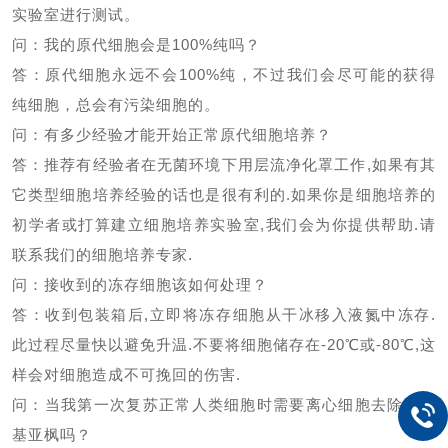
实验室进行测试。
问：我的原代细胞会是
100%
纯吗？
答：原代细胞永远不会
100%
纯，不过我们会尽可能的获得
纯细胞，总会有污染细胞的。
问：有多少经验才能开始正常原代细胞培养？
答：推荐有经验者在无菌环境下用层流净化罩工作
,
如果有其
它类型细胞培养经验的话也是很有利的
.
如果你是细胞培养的
初学者或打算建立细胞培养实验室
,
我们会为你提供帮助
.
请
联系我们的细胞培养专家
.
问：接收到的冻存细胞该如何处理？
答：收到包装箱后
,
立即将冻存细胞从干冰移入液氮中冻存
.
此过程尽量快以避免升温
.
不要将细胞储存在
-20
℃或
-80
℃
,
这
样会对细胞造成不可挽回的伤害
.
问：当我第一次复苏正常人类细胞时需要离心细胞去除二甲
基亚枫吗？