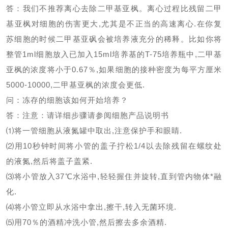
答：我们不推荐离心去除二甲基亚枫。离心过程比残留二甲
基亚枫对细胞的伤害更大
,
尤其是不正当的高速离心
.
在你复
苏细胞的时候二甲基亚砜会被培养液充分的稀释。比如你将
整管
1ml
细胞放入已加入
15ml
培养基的
T-75
培养瓶中
,
二甲基
亚枫的浓度将小于
0.67
％
,
如果细胞的接种密度为每平方厘米
5000-10000,
二甲基亚枫的浓度会更低
.
问：冻存的细胞该如何开始培养？
答：注意：请详细步骤请参阅细胞产品说明书
⑴将一管细胞从液氮罐中取出
,
注意保护手和眼睛
.
⑵用
10
秒钟时间将小管的盖子拧松
1/4
以去除残留在螺纹处
的液氮
,
然后将盖子盖紧
.
⑶将小管放入
37
℃水浴中
,
轻轻握住并旋转
,
直到管内物体*融
化
.
⑷将小管立即从水浴中拿出
,
擦干
,
转入无菌环境
.
⑸用
70
％的酒精冲洗小管
,
然后擦去多余酒精
.