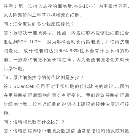
注意：第一次植入冻存的细胞后
,
在
6-16
小时内更换培养基
,
以去除残留的二甲基亚枫和死亡细胞
.
问：汇合度达到多少我应该传代？
答：这取决于细胞类型。比如，内皮细胞不应该让细胞汇合
度达到
90%-100%
，因为那样会助长污染细胞，并使内皮细
胞老化。成纤维细胞达到
90%-98%
也不会有什么不利的影
响。一般原代细胞不宜长得过满，因为会使细胞老化并助长
污染细胞。
问：原代细胞推荐的传代比例是多少？
答：
ScienCell
公司不对正常细胞做传代比例的建议，
,
因为
在用胰酶处理后细胞的量会有所变化。我们建议胰酶处理后
对细胞计数，按照该细胞的说明书上建议的接种浓度进行接
种。
问：倍增和代数有什么区别？
答：倍增是培养物中细胞总数加倍
,
通常是指细胞指数或对数