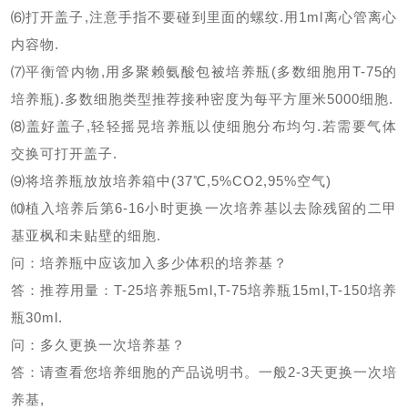
⑹打开盖子
,
注意手指不要碰到里面的螺纹
.
用
1ml
离心管离心
内容物
.
⑺平衡管内物
,
用多聚赖氨酸包被培养瓶
(
多数细胞用
T-75
的
培养瓶
).
多数细胞类型推荐接种密度为每平方厘米
5000
细胞
.
⑻盖好盖子
,
轻轻摇晃培养瓶以使细胞分布均匀
.
若需要气体
交换可打开盖子
.
⑼将培养瓶放放培养箱中
(37
℃
,5%CO2,95%
空气
)
⑽植入培养后第
6-16
小时更换一次培养基以去除残留的二甲
基亚枫和未贴壁的细胞
.
问：培养瓶中应该加入多少体积的培养基？
答：推荐用量：
T-25
培养瓶
5ml,T-75
培养瓶
15ml,T-150
培养
瓶
30ml.
问：多久更换一次培养基？
答：请查看您培养细胞的产品说明书。一般
2-3
天更换一次培
养基
,