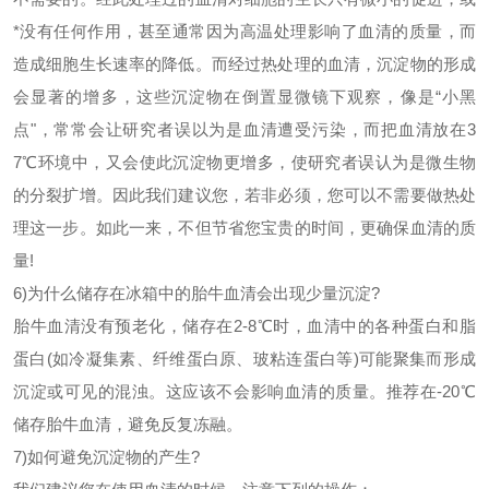
*没有任何作用，甚至通常因为高温处理影响了血清的质量，而
造成细胞生长速率的降低。而经过热处理的血清，沉淀物的形成
会显著的增多，这些沉淀物在倒置显微镜下观察，像是
“小黑
点"，常常会让研究者误以为是血清遭受污染，而把血清放在3
7℃环境中，又会使此沉淀物更增多，使研究者误认为是微生物
的分裂扩增。因此我们建议您，若非必须，您可以不需要做热处
理这一步。如此一来，不但节省您宝贵的时间，更确保血清的质
量!
6)为什么储存在冰箱中的胎牛血清会出现少量沉淀?
胎牛血清没有预老化，储存在
2-8℃时，血清中的各种蛋白和脂
蛋白(如冷凝集素、纤维蛋白原、玻粘连蛋白等)可能聚集而形成
沉淀或可见的混浊。这应该不会影响血清的质量。推荐在-20℃
储存胎牛血清，避免反复冻融。
7)如何避免沉淀物的产生?