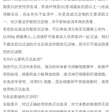
脂蛋白的变性所造成，而血纤维蛋白
(形成凝血的蛋白之一)在血
清解冻后，也会存在于血清中，亦是造成沉淀物的主要原因之
一。但少量这些絮状沉淀物，并不影响血清本身的质量。
若您欲去除这些絮状沉淀物，可以将血清分装至无菌离心管内，
以
400g 稍微离心,上清液即可接着加入培养基内一起过滤。我们
不建议您以过滤的方法去除这些絮状沉淀物，因为它可能会阻塞
您的过滤膜。
4)为什么要热灭活血清?
加热可以灭活补体系统。激活的补体参与溶解细胞事件，刺激平
滑肌收缩，细胞和血小板释放组胺，激活淋巴细胞和巨噬细胞。
在免疫学研究，培养
ES 细胞，昆虫细胞和平滑肌细胞时，推荐
使用热灭活血清。
5)有必要做热灭活吗?
实验显示，经过正确处理的热灭活血清，对大多数的细胞而言是
不需要的。经此处理过的血清对细胞的生长只有微小的促进，或