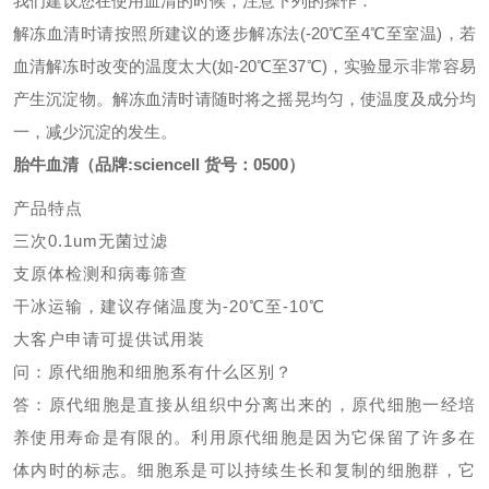
我们建议您在使用血清的时候，注意下列的操作：
解冻血清时请按照所建议的逐步解冻法
(-20℃至4℃至室温)，若
血清解冻时改变的温度太大(如-20℃至37℃)，实验显示非常容易
产生沉淀物。解冻血清时请随时将之摇晃均匀，使温度及成分均
一，减少沉淀的发生。
胎牛血清（品牌:sciencell 货号：0500）
产品特点
三次
0.1um无菌过滤
支原体检测和病毒筛查
干冰运输，建议存储温度为
-20℃至-10℃
大客户申请可提供试用装
问：原代细胞和细胞系有什么区别？
答：原代细胞是直接从组织中分离出来的，原代细胞一经培
养使用寿命是有限的。利用原代细胞是因为它保留了许多在
体内时的标志。细胞系是可以持续生长和复制的细胞群，它