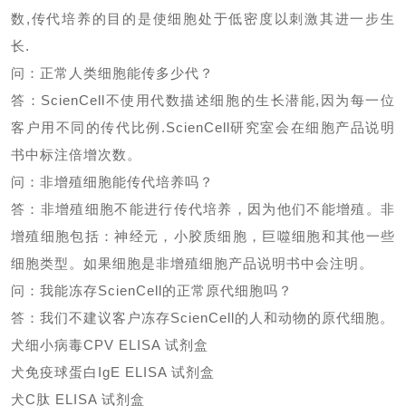
数
,
传代培养的目的是使细胞处于低密度以刺激其进一步生
长
.
问：正常人类细胞能传多少代？
答：
ScienCell
不使用代数描述细胞的生长潜能
,
因为每一位
客户用不同的传代比例
.ScienCell
研究室会在细胞产品说明
书中标注倍增次数。
问：非增殖细胞能传代培养吗？
答：非增殖细胞不能进行传代培养，因为他们不能增殖。非
增殖细胞包括：神经元，小胶质细胞，巨噬细胞和其他一些
细胞类型。如果细胞是非增殖细胞产品说明书中会注明。
问：我能冻存
ScienCell
的正常原代细胞吗？
答：我们不建议客户冻存
ScienCell
的人和动物的原代细胞。
犬细小病毒
CPV ELISA 试剂盒
犬免疫球蛋白
IgE ELISA 试剂盒
犬
C肽 ELISA 试剂盒