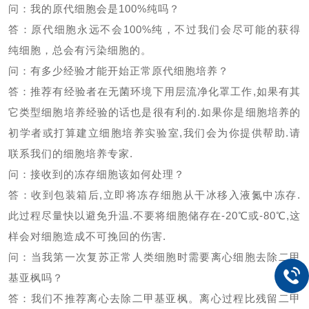
问：我的原代细胞会是
100%
纯吗？
答：原代细胞永远不会
100%
纯，不过我们会尽可能的获得
纯细胞，总会有污染细胞的。
问：有多少经验才能开始正常原代细胞培养？
答：推荐有经验者在无菌环境下用层流净化罩工作
,
如果有其
它类型细胞培养经验的话也是很有利的
.
如果你是细胞培养的
初学者或打算建立细胞培养实验室
,
我们会为你提供帮助
.
请
联系我们的细胞培养专家
.
问：接收到的冻存细胞该如何处理？
答：收到包装箱后
,
立即将冻存细胞从干冰移入液氮中冻存
.
此过程尽量快以避免升温
.
不要将细胞储存在
-20
℃或
-80
℃
,
这
样会对细胞造成不可挽回的伤害
.
问：当我第一次复苏正常人类细胞时需要离心细胞去除二甲
基亚枫吗？
答：我们不推荐离心去除二甲基亚枫。离心过程比残留二甲