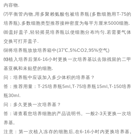
内容物
.
⑺平衡管内物
,
用多聚赖氨酸包被培养瓶
(
多数细胞用
T-75
的
培养瓶
).
多数细胞类型推荐接种密度为每平方厘米
5000
细胞
.
⑻盖好盖子
,
轻轻摇晃培养瓶以使细胞分布均匀
.
若需要气体
交换可打开盖子
.
⑼将培养瓶放放培养箱中
(37
℃
,5%CO2,95%
空气
)
⑽植入培养后第
6-16
小时更换一次培养基以去除残留的二甲
基亚枫和未贴壁的细胞
.
问：培养瓶中应该加入多少体积的培养基？
答：推荐用量：
T-25
培养瓶
5ml,T-75
培养瓶
15ml,T-150
培养
瓶
30ml.
问：多久更换一次培养基？
答：请查看您培养细胞的产品说明书。一般
2-3
天更换一次培
养基
,
注意：第一次植入冻存的细胞后
,
在
6-16
小时内更换培养基
,