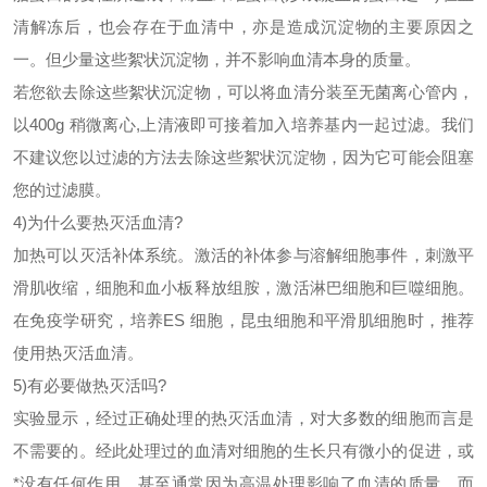
清解冻后，也会存在于血清中，亦是造成沉淀物的主要原因之
一。但少量这些絮状沉淀物，并不影响血清本身的质量。
若您欲去除这些絮状沉淀物，可以将血清分装至无菌离心管内，
以
400g 稍微离心,上清液即可接着加入培养基内一起过滤。我们
不建议您以过滤的方法去除这些絮状沉淀物，因为它可能会阻塞
您的过滤膜。
4)为什么要热灭活血清?
加热可以灭活补体系统。激活的补体参与溶解细胞事件，刺激平
滑肌收缩，细胞和血小板释放组胺，激活淋巴细胞和巨噬细胞。
在免疫学研究，培养
ES 细胞，昆虫细胞和平滑肌细胞时，推荐
使用热灭活血清。
5)有必要做热灭活吗?
实验显示，经过正确处理的热灭活血清，对大多数的细胞而言是
不需要的。经此处理过的血清对细胞的生长只有微小的促进，或
*没有任何作用，甚至通常因为高温处理影响了血清的质量，而