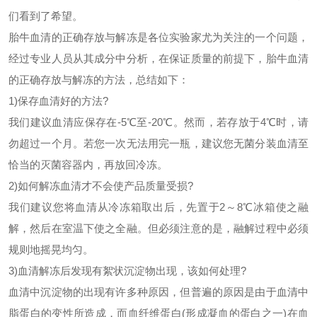
们看到了希望。
胎牛血清的正确存放与解冻是各位实验家尤为关注的一个问题，
经过专业人员从其成分中分析，在保证质量的前提下，胎牛血清
的正确存放与解冻的方法，总结如下：
1)保存血清好的
方法?
我们建议血清应保存在
-5℃至-20℃。然而，若存放于4℃时，请
勿超过一个月。若您一次无法用完一瓶，建议您无菌分装血清至
恰当的灭菌容器内，再放回冷冻。
2)如何解冻血清才不会使产品质量受损?
我们建议您将血清从冷冻箱取出后，先置于
2～8℃冰箱使之融
解，然后在室温下使之全融。但必须注意的是，融解过程中必须
规则地摇晃均匀。
3)血清解冻后发现有絮状沉淀物出现，该如何处理?
血清中沉淀物的出现有许多种原因，但普遍
的原因是由于血清中
脂蛋白的变性所造成，而血纤维蛋白
(形成凝血的蛋白之一)在血