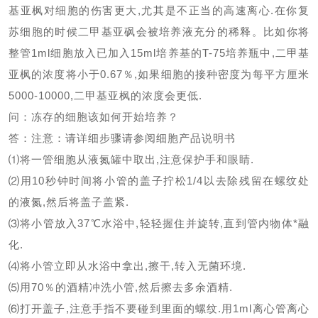
基亚枫对细胞的伤害更大
,
尤其是不正当的高速离心
.
在你复
苏细胞的时候二甲基亚砜会被培养液充分的稀释。比如你将
整管
1ml
细胞放入已加入
15ml
培养基的
T-75
培养瓶中
,
二甲基
亚枫的浓度将小于
0.67
％
,
如果细胞的接种密度为每平方厘米
5000-10000,
二甲基亚枫的浓度会更低
.
问：冻存的细胞该如何开始培养？
答：注意：请详细步骤请参阅细胞产品说明书
⑴将一管细胞从液氮罐中取出
,
注意保护手和眼睛
.
⑵用
10
秒钟时间将小管的盖子拧松
1/4
以去除残留在螺纹处
的液氮
,
然后将盖子盖紧
.
⑶将小管放入
37
℃水浴中
,
轻轻握住并旋转
,
直到管内物体*融
化
.
⑷将小管立即从水浴中拿出
,
擦干
,
转入无菌环境
.
⑸用
70
％的酒精冲洗小管
,
然后擦去多余酒精
.
⑹打开盖子
,
注意手指不要碰到里面的螺纹
.
用
1ml
离心管离心