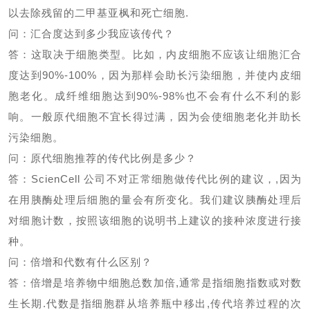
以去除残留的二甲基亚枫和死亡细胞
.
问：汇合度达到多少我应该传代？
答：这取决于细胞类型。比如，内皮细胞不应该让细胞汇合
度达到
90%-100%
，因为那样会助长污染细胞，并使内皮细
胞老化。成纤维细胞达到
90%-98%
也不会有什么不利的影
响。一般原代细胞不宜长得过满，因为会使细胞老化并助长
污染细胞。
问：原代细胞推荐的传代比例是多少？
答：
ScienCell
公司不对正常细胞做传代比例的建议，
,
因为
在用胰酶处理后细胞的量会有所变化。我们建议胰酶处理后
对细胞计数，按照该细胞的说明书上建议的接种浓度进行接
种。
问：倍增和代数有什么区别？
答：倍增是培养物中细胞总数加倍
,
通常是指细胞指数或对数
生长期
.
代数是指细胞群从培养瓶中移出
,
传代培养过程的次