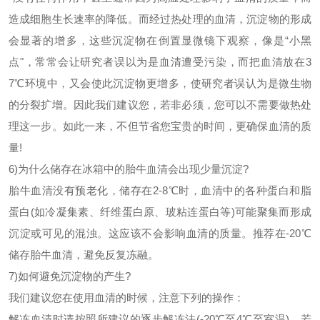
造成细胞生长速率的降低。而经过热处理的血清，沉淀物的形成
会显著的增多，这些沉淀物在倒置显微镜下观察，像是
“小黑
点"，常常会让研究者误以为是血清遭受污染，而把血清放在3
7℃环境中，又会使此沉淀物更增多，使研究者误认为是微生物
的分裂扩增。因此我们建议您，若非必须，您可以不需要做热处
理这一步。如此一来，不但节省您宝贵的时间，更确保血清的质
量!
6)为什么储存在冰箱中的胎牛血清会出现少量沉淀?
胎牛血清没有预老化，储存在
2-8℃时，血清中的各种蛋白和脂
蛋白(如冷凝集素、纤维蛋白原、玻粘连蛋白等)可能聚集而形成
沉淀或可见的混浊。这应该不会影响血清的质量。推荐在-20℃
储存胎牛血清，避免反复冻融。
7)如何避免沉淀物的产生?
我们建议您在使用血清的时候，注意下列的操作：
解冻血清时请按照所建议的逐步解冻法
(-20℃至4℃至室温)，若