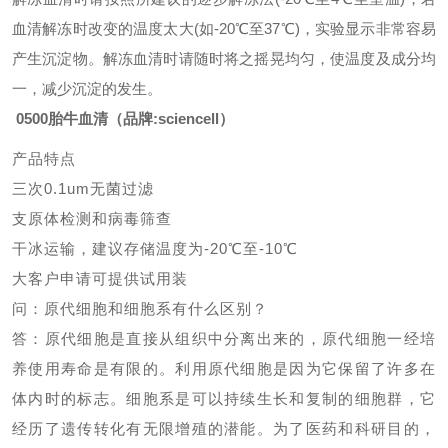
血清解冻时改变的温度太大(如-20℃至37℃)，实验显示非常容易
产生沉淀物。解冻血清时请随时将之摇晃均匀，使温度及成分均
一，减少沉淀的发生。
0500胎牛血清（品牌:sciencell）
产品特点
三次
0.1um无菌过滤
支原体检测和病毒筛查
干冰运输，建议存储温度为
-20℃至-10℃
大客户申请可提供试用装
问：原代细胞和细胞系有什么区别？
答：原代细胞是直接从组织中分离出来的，原代细胞一经培
养使用寿命是有限的。利用原代细胞是因为它保留了许多在
体内时的标志。细胞系是可以持续生长和复制的细胞群，它
经历了遗传转化有无限增殖的潜能。为了医药和科研目的，