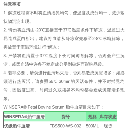
注意事项
1.
解冻过程需不时将血清摇晃均匀，使温度及成分均一，减少絮
状物沉淀出现。
2.
请勿将血清由
-20℃
直接置于
37℃
温度条件下解冻，温差过大
易造成蛋白析出；建议将血清从冷冻室先移至
2-8℃
冰箱解冻，
再放置于室温环境进行*解冻；
3.
严禁将血清置于
37℃
温度下长时间孵育解冻，否则会产生沉
淀，或因血清中许多不稳定成分受到破坏而影响品质。
4.
若非必要，请勿进行血清热灭活，否则易造成沉淀增多；如必
须进行热灭活，请参照
56℃ 30min
的灭活条件，并不时摇晃均
匀，因温度过高、时间过久或摇晃不均匀都会造成沉淀增多现
象。
WINSERA
®
Fetal Bovine Serum 胎牛血清
目录如下：
WINSERA
®
胎牛血清
货号
规格
库存状态
优级
胎牛血清
FBS500-WS-002
500ML
现货