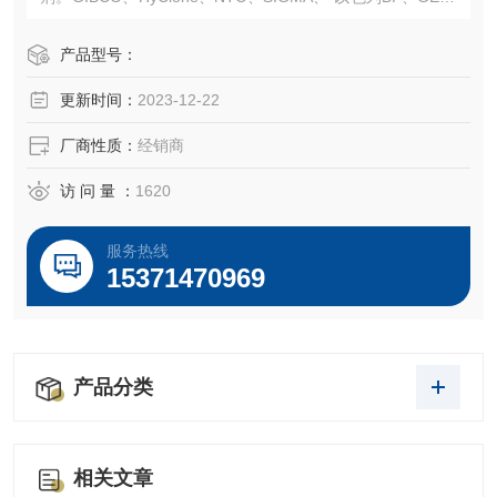
NI、PAN、德国Cegrogen、SERANA和SBI无外泌体血清等
血清。常规液体培养基、胰酶、双抗、无血清冻存液、日本
产品型号：
三菱产品、ELISA 试剂盒、Sigma现货试剂等产品。售后*，
更新时间：
2023-12-22
我们以饱满的热情欢迎新老客户选购！
厂商性质：
经销商
访 问 量 ：
1620
服务热线
15371470969
产品分类
相关文章