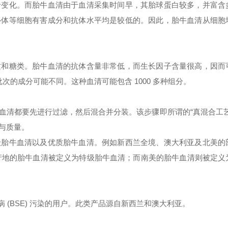
龄变化。而胎牛血清由于血清采集时间早，其胎球蛋白较多，并富含
补体等细胞有害成分和抗体水平均是较低的。因此，胎牛血清从细胞
质和糖类。胎牛血清的抗体含量非常低，而生长因子含量很高，因而
各批次的成分可能不同。这种血清可能包含 1000 多种组分。
血清都要先进行过滤，然后混合并分装。该步骤即所谓的
“真混合工
与质量。
级胎牛血清以及优质胎牛血清。例如新西兰全境、澳大利亚及北美的
些产地的胎牛血清被定义为特级胎牛血清；而南美的胎牛血清则被定义
病 (BSE) 污染的用户。此类产品源自新西兰和澳大利亚。
。