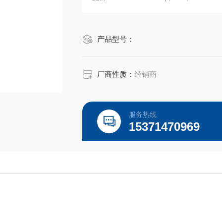
规格：500ml
产品型号：
相对而言，国产品牌血清由于采血的不
的还是批间差异大，质量不稳定。
厂商性质：
经销商
服务热线
15371470969