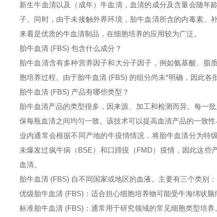
新生牛血清以及（成年）牛血清，血清的成分及含量会随年
子。同时，由于未接触外界环境，胎牛血清所含的内毒素、
来看是优质
的牛血清制品，在细胞培养的应用较为广泛。
胎牛血清
(FBS) 包含什么成分？
胎牛血清含有多种营养因子和大分子因子，例如氨基酸、脂
胞培养过程。由于胎牛血清
(FBS) 的组分尚未*明确，因此
胎牛血清
(FBS) 产品有哪些类型？
胎牛血清产品的类型很多，因来源、加工和检测而异。每一批
保每瓶血清之间均匀一致。该技术可以提高血清产品的一致性
业内通常会根据不同产地的牛疫情情况，将胎牛血清分为特
未爆发过疯牛病（
BSE）和口蹄疫（FMD）疫情，因此这
血清。
胎牛血清
(FBS) 自不同国家或地区的血液。主要有三个类别：
优级胎牛血清
(FBS)：适合担心细胞培养物可能受牛海绵状脑
标准胎牛血清
(FBS)：通常用于研究领域的常见细胞类型培养