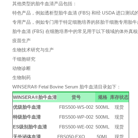
其他类型的胎牛血清产品包括：
特色产品，例如透析型胎牛血清
(FBS) 和经 USDA 进口测试
专用产品，例如专门用于特定细胞培养的胚胎干细胞专用胎牛
胎牛血清
(FBS) 在细胞培养中的常见用于以下领域的体外真
疫苗生产
生物技术研究与生产
干细胞研究
动物诊断
生物制药
WINSERA® Fetal Bovine Serum 胎牛血清目录如下：
WINSERA®胎牛血清
货号
规格
库存状态
优级
胎牛血清
FBS500-WS-002
500ML
现货
特级
胎牛血清
FBS500-WP-002
500ML
现货
ES级别
胎牛血清
FBS500-WE-002
500ML
现货
无外泌体血清
FBS050-EXO
50ML
现货