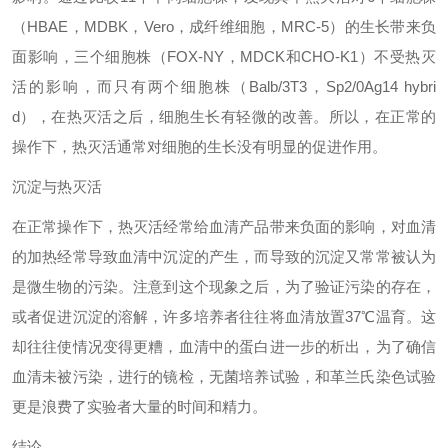
（
HBAE
，
MDBK
，
Vero
，成纤维细胞，
MRC-5
）的生长带来负
面影响，三个细胞株（
FOX-NY
，
MDCK
和
CHO-K1
）不受热灭
活的影响，而只有两个细胞株（
Balb/3T3
，
Sp2/0Ag14 hybri
d
），在热灭活之后，细胞生长有轻微的改善。所以，在正常的
操作下，热灭活通常对细胞的生长没有明显的促进作用。
沉淀与热灭活
在正常操作下，热灭活经常给血清产品带来负面的影响，对血清
的加热经常导致血清中沉淀的产生，而导致的沉淀又常常被认为
是微生物的污染。注意到这个现象之后，为了验证污染的存在，
或者促进沉淀的溶解，许多培养者往往将血清放置
37℃
温育。这
却往往使情况变得更糟，血清中的蛋白进一步的析出，为了确信
血清未被污染，进行的镜检，无菌培养试验，和革兰氏染色试验
更是浪费了实验者大量的时间和精力。
结论