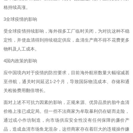
格持续高涨。
3
全球疫情的影响
受全球疫情持续影响，海外很多工厂临时关闭，为对抗这种不稳
定性，并使血清得到持续稳定供应，血清生产商不得不花费更多
物料及人工成本。
4
国内政策的影响
应中国境内对于
疫情的防控要求，目前海外航班数量大幅缩减甚
至停航，通关时间延迟1-2
个月，导致国际物流成本、存储和通
关检验费用翻倍增长。
面对上述不可抗力因素的影响，正规来源、优异品质的胎牛血清
价格上涨已成定局。但一些不法商家为牟取暴利仍在铤而走险，
通过
或小作坊制造，向市场供应安全性没有任何保障的廉价产
品，造成血清市场鱼龙混杂，这些商家存在着巨大的违规操作嫌