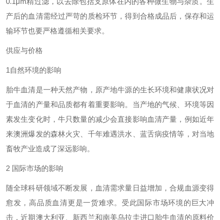
0.1μm
精过滤，以去除包括支原体在内的各种微生物与杂质。生
产后的血清需经过严苛的质检环节，得到合格成品后，保存和运
输环节也要严格遵循相关要求。
供应与价格
1
自然环境的影响
胎牛血清是一种天然产物，原产地牛源的生长环境和健康状况对
于血清的产量和品质都有着重要影响。当产地的气候、环境等因
素发生变化时，牛只数量的减少会直接影响血清产量，例如近年
来澳洲爆发的森林火灾、千年难遇洪水、蓝舌病疫情等，对当地
畜牧产业造成了深远影响。
2
国际市场的影响
随全球科研领域不断发展，血清需求量日益增加，合规血源变得
愈发
，高品质血清更是一货难求。受此国际市场环境的巨大冲
击，近期澳大利亚、新西兰和南美乌拉圭进口胎牛血清的原料价