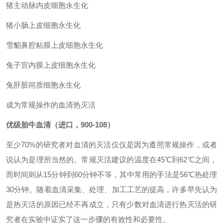
猪主动脉内皮细胞永生化
猪小肠上皮细胞永生化
雪貂鼻腔粘膜上皮细胞永生化
兔子宫内膜上皮细胞永生化
兔肝脏间质细胞永生化
成为常规操作的血清热灭活
优级胎牛血清（进口，900-108）
至少
70%
的研究者对血清的灭活仅仅是因为遵照常规操作，或者
说认为是理所当然的。常规灭活建议的温度在
45℃
到
62℃
之间，
而时间则从
15
分钟到
60
分钟不等，其中常用
的手法是
56℃
热处理
30
分钟。随着血清采集、处理、加工工艺的提高，许多早先认为
是热灭活的原因已经不再成立，只有少数对血清进行热灭活的研
究者在实验中证实了这一步骤的有效性和必要性。