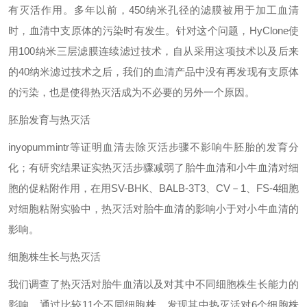
有灭活作用。多年以前，
450
纳米孔径的滤膜被用于加工血清
时，血清中支原体的污染时有发生。针对这个问题，
HyClone
使
用
100
纳米三层滤膜连续滤过技术，自从采用这项技术以及后来
的
40
纳米滤过技术之后，我们的血清产品中没有再发现有支原体
的污染，也是使得热灭活成为不必要的另外一个原因。
胚胎发育与热灭活
inyopummintr
等证明血清去除灭活步骤不影响牛胚胎的发育分
化；有研究结果证实热灭活步骤减弱了胎牛血清和小牛血清对细
胞的促粘附作用，在用
SV-BHK
、
BALB-3T3
、
CV
－
1
、
FS-4
细胞
对细胞粘附实验中，热灭活对胎牛血清的影响小于对小牛血清的
影响。
细胞株生长与热灭活
我们调查了热灭活对胎牛血清以及对其中不同细胞株生长能力的
影响。通过比较
11
个不同细胞株，发现其中热灭活对
6
个细胞株