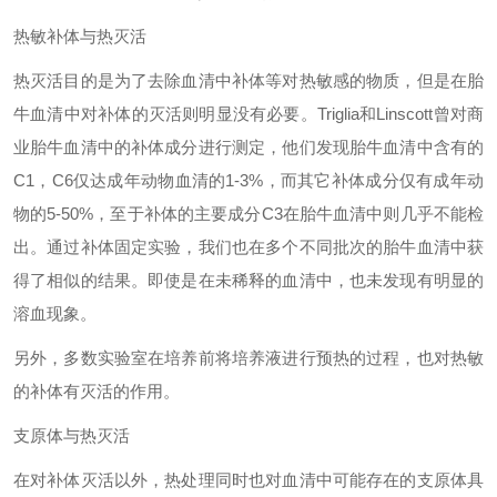
热敏补体与热灭活
热灭活目的是为了去除血清中补体等对热敏感的物质，但是在胎
牛血清中对补体的灭活则明显没有必要。
Triglia
和
Linscott
曾对商
业胎牛血清中的补体成分进行测定，他们发现胎牛血清中含有的
C1
，
C6
仅达成年动物血清的
1-3%
，而其它补体成分仅有成年动
物的
5-50%
，至于补体的主要成分
C3
在胎牛血清中则几乎不能检
出。通过补体固定实验，我们也在多个不同批次的胎牛血清中获
得了相似的结果。即使是在未稀释的血清中，也未发现有明显的
溶血现象。
另外，多数实验室在培养前将培养液进行预热的过程，也对热敏
的补体有灭活的作用。
支原体与热灭活
在对补体灭活以外，热处理同时也对血清中可能存在的支原体具