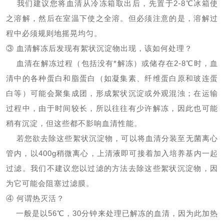
我们建议您将血清从冷冻箱取出后，先置于2-8℃冰箱使
之溶解，然后在室温下使之全溶。但必须注意的是，溶解过
程中必须规则地摇晃均匀。
③ 血清解冻后发现有絮状沉淀物出现，该如何处理？
血清在解冻过程（包括没有*解冻）或储存在2-8℃时，血
清中的各种蛋白和脂蛋白（如凝集素、纤维蛋白原和玻连蛋
白等）可能会聚集成团，形成絮状沉淀或外观混浊；在运输
过程中，由于时间较长，所以往往有少许解冻，因此也可能
稍有沉淀，但这些都不影响血清性能。
若您欲去除这些絮状沉淀物，可以将血清分装至无菌离心
管内，以400g稍微离心，上清液即可接着加入培养基内一起
过滤。我们不建议您以过滤的方法去除这些絮状沉淀物，因
为它可能会阻塞过滤膜。
④ 何谓热灭活？
一般是以56℃，30分钟来处理已解冻的血清，因为此加热