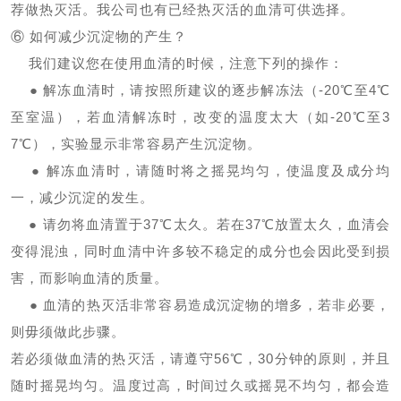
荐做热灭活。我公司也有已经热灭活的血清可供选择。
⑥ 如何减少沉淀物的产生？
我们建议您在使用血清的时候，注意下列的操作：
● 解冻血清时，请按照所建议的逐步解冻法（-20℃至4℃
至室温），若血清解冻时，改变的温度太大（如-20℃至3
7℃），实验显示非常容易产生沉淀物。
● 解冻血清时，请随时将之摇晃均匀，使温度及成分均
一，减少沉淀的发生。
● 请勿将血清置于37℃太久。若在37℃放置太久，血清会
变得混浊，同时血清中许多较不稳定的成分也会因此受到损
害，而影响血清的质量。
● 血清的热灭活非常容易造成沉淀物的增多，若非必要，
则毋须做此步骤。
若必须做血清的热灭活，请遵守
56℃，30分钟的原则，并且
随时摇晃均匀。温度过高，时间过久或摇晃不均匀，都会造