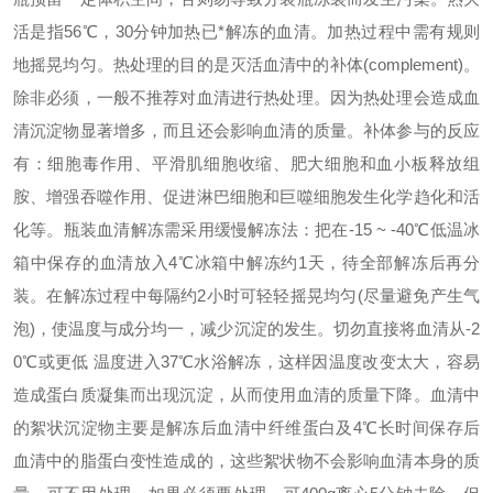
活是指
56℃，30分钟加热已*解冻的血清。加热过程中需有规则
地摇晃均匀。热处理的目的是灭活血清中的补体(complement)。
除非必须，一般不推荐对血清进行热处理。因为热处理会造成血
清沉淀物显著增多，而且还会影响血清的质量。补体参与的反应
有：细胞毒作用、平滑肌细胞收缩、肥大细胞和血小板释放组
胺、增强吞噬作用、促进淋巴细胞和巨噬细胞发生化学趋化和活
化等。
瓶装血清解冻需采用缓慢解冻法：把在
-15
~
-40℃低温冰
箱中保存的血清放入4℃冰箱中解冻约1天，待全部解冻后再分
装。在解冻过程中每隔约2小时可轻轻摇晃均匀(尽量避免产生气
泡)，使温度与成分均一，减少沉淀的发生。切勿直接将血清从-2
0℃或更低 温度进入37℃水浴解冻，这样因温度改变太大，容易
造成蛋白质凝集而出现沉淀，从而使用血清的质量下降。
血清中
的絮状沉淀物主要是解冻后血清中纤维蛋白及
4℃长时间保存后
血清中的脂蛋白变性造成的，这些絮状物不会影响血清本身的质