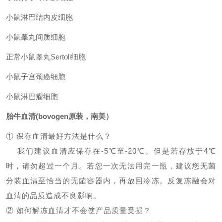
小鼠淋巴结内皮细胞
小鼠睾丸间质细胞
正常小鼠睾丸
Sertoli细胞
小鼠子宫颈癌细胞
小鼠淋巴瘤细胞
胎牛血清
(bovogen原装，南美）
① 保存血清最好方法是什么？
我们建议血清应保存在-5℃至-20℃。但是若存放于4℃
时，请勿超过一个月。若您一次无法用完一瓶，建议您无菌
分装血清至恰当的无菌容器内，再放回冷冻。反复冻融会对
血清的品质造成不良影响。
② 如何解冻血清才不会使产品质量受损？