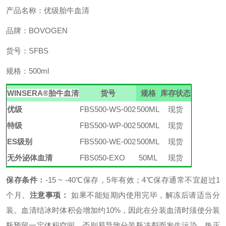
产品名称：优级胎牛血清
品牌：
BOVOGEN
货号：
SFBS
规格：
500ml
WINSERA
®
胎牛血清
货号
规格
库存状态
优级
FBS500-WS-002
500ML
现货
特级
FBS500-WP-002
500ML
现货
ES级别
FBS500-WE-002
500ML
现货
无外泌体血清
FBS050-EXO
50ML
现货
保存条件：
-15
~
-40℃保存，5年有效；4℃保存通常不宜超过1
个月。
注意事项：
如果不能短期内使用完毕，解冻后请适当分
装。血清结冰时体积会增加约
10%，因此在分装血清时须使分装
瓶预留一定体积空间，否则易导致分装瓶冻裂而发生污染。
热灭