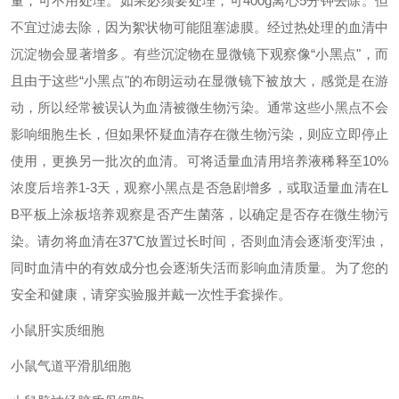
量，可不用处理。如果必须要处理，可400g离心5分钟去除。但
不宜过滤去除，因为絮状物可能阻塞滤膜。
经过热处理的血清中
沉淀物会显著增多。有些沉淀物在显微镜下观察像
“小黑点"，而
且由于这些“小黑点"的布朗运动在显微镜下被放大，感觉是在游
动，所以经常被误认为血清被微生物污染。通常这些小黑点不会
影响细胞生长，但如果怀疑血清存在微生物污染，则应立即停止
使用，更换另一批次的血清。可将适量血清用培养液稀释至10%
浓度后培养1-3天，观察小黑点是否急剧增多，或取适量血清在L
B平板上涂板培养观察是否产生菌落，以确定是否存在微生物污
染。
请勿将血清在
37℃放置过长时间，否则血清会逐渐变浑浊，
同时血清中的有效成分也会逐渐失活而影响血清质量。
为了您的
安全和健康，请穿实验服并戴一次性手套操作。
小鼠肝实质细胞
小鼠气道平滑肌细胞