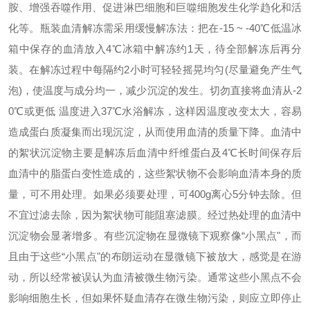
胺、增强吞噬作用、促进淋巴细胞和巨噬细胞发生化学趋化和活
化等。
瓶装血清解冻需采用缓慢解冻法：把在
-15
~
-40℃低温冰
箱中保存的血清放入4℃冰箱中解冻约1天，待全部解冻后再分
装。在解冻过程中每隔约2小时可轻轻摇晃均匀(尽量避免产生气
泡)，使温度与成分均一，减少沉淀的发生。切勿直接将血清从-2
0℃或更低 温度进入37℃水浴解冻，这样因温度改变太大，容易
造成蛋白质凝集而出现沉淀，从而使用血清的质量下降。
血清中
的絮状沉淀物主要是解冻后血清中纤维蛋白及
4℃长时间保存后
血清中的脂蛋白变性造成的，这些絮状物不会影响血清本身的质
量，可不用处理。如果必须要处理，可400g离心5分钟去除。但
不宜过滤去除，因为絮状物可能阻塞滤膜。
经过热处理的血清中
沉淀物会显著增多。有些沉淀物在显微镜下观察像
“小黑点"，而
且由于这些“小黑点"的布朗运动在显微镜下被放大，感觉是在游
动，所以经常被误认为血清被微生物污染。通常这些小黑点不会
影响细胞生长，但如果怀疑血清存在微生物污染，则应立即停止