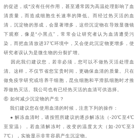
的促进，或*没有任何作用，甚至通常因为高温处理影响了血
清质量，而造成细胞生长速率的降低。而经过热灭活的血
清，沉淀物的形成，会显著增多，这些沉淀物在导致显微镜
下观察，像是“小黑点"，常常会让研究者认为血清遭受污
染，而把血清放进37℃环境中，又会使此沉淀物更增多，使
研究者误认为是微生物的分裂扩增。
因此我们建议您，若非必须，您可以不做热灭活处理血
清。这样，不仅节省您宝贵时间，更确保血清的质量。只在
做免疫学研究或培养干细胞，昆虫细胞和平滑肌细胞时才推
荐做热灭活。我公司也有已经热灭活的血清可供选择。
⑥ 如何减少沉淀物的产生？
我们建议您在使用血清的时候，注意下列的操作：
● 解冻血清时，请按照所建议的逐步解冻法（-20℃至4℃
至室温），若血清解冻时，改变的温度太大（如-20℃至3
7℃），实验显示非常容易产生沉淀物。