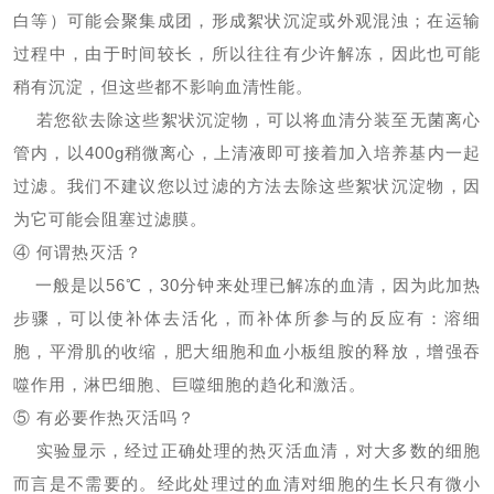
白等）可能会聚集成团，形成絮状沉淀或外观混浊；在运输
过程中，由于时间较长，所以往往有少许解冻，因此也可能
稍有沉淀，但这些都不影响血清性能。
若您欲去除这些絮状沉淀物，可以将血清分装至无菌离心
管内，以400g稍微离心，上清液即可接着加入培养基内一起
过滤。我们不建议您以过滤的方法去除这些絮状沉淀物，因
为它可能会阻塞过滤膜。
④ 何谓热灭活？
一般是以56℃，30分钟来处理已解冻的血清，因为此加热
步骤，可以使补体去活化，而补体所参与的反应有：溶细
胞，平滑肌的收缩，肥大细胞和血小板组胺的释放，增强吞
噬作用，淋巴细胞、巨噬细胞的趋化和激活。
⑤ 有必要作热灭活吗？
实验显示，经过正确处理的热灭活血清，对大多数的细胞
而言是不需要的。经此处理过的血清对细胞的生长只有微小