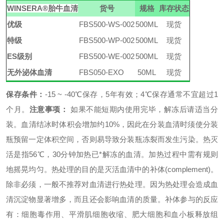
WINSERA
®
胎牛血清
货号
规格
库存状态
优级
FBS500-WS-002
500ML
现货
特级
FBS500-WP-002
500ML
现货
ES级别
FBS500-WE-002
500ML
现货
无外泌体血清
FBS050-EXO
50ML
现货
保存条件：
-15
~
-40℃保存，5年有效；4℃保存通常不宜超过1
个月。
注意事项：
如果不能短期内使用完毕，解冻后请适当分
装。血清结冰时体积会增加约
10%，因此在分装血清时须使分装
瓶预留一定体积空间，否则易导致分装瓶冻裂而发生污染。
热灭
活是指
56℃，30分钟加热已*解冻的血清。加热过程中需有规则
地摇晃均匀。热处理的目的是灭活血清中的补体(complement)。
除非必须，一般不推荐对血清进行热处理。因为热处理会造成血
清沉淀物显著增多，而且还会影响血清的质量。补体参与的反应
有：细胞毒作用、平滑肌细胞收缩、肥大细胞和血小板释放组