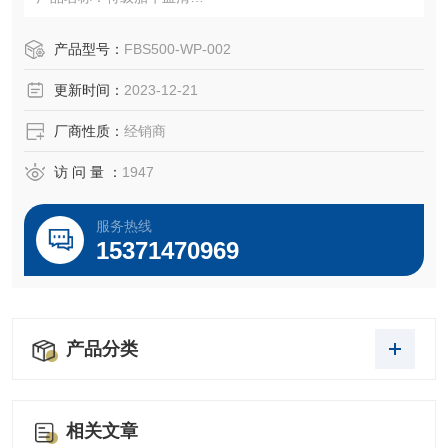
品牌：WINSERA®
产品型号：
FBS500-WP-002
更新时间：
2023-12-21
货号：FBS500-WP-002
厂商性质：
经销商
规格：500ml
访 问 量 ：
1947
说明：该产品仅供科研使用
货国内科研实验室使用比较普遍，价格相对实惠，能满足很
服务热线
多常规细胞的培养需求。
15371470969
相对而言，国产品牌血清由于采血的不可控性和生产工艺的
差别，质量参差不齐，最让人担心的还是批间差异大，质量
不稳定。
产品分类
相关文章