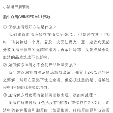
小鼠淋巴瘤细胞
胎牛血清
(WINSERA®
特级
)
① 保存血清最好方法是什么？
我们建议血清应保存在-5℃至-20℃。但是若存放于4℃
时，请勿超过一个月。若您一次无法用完一瓶，建议您无菌
分装血清至恰当的无菌容器内，再放回冷冻。反复冻融会对
血清的品质造成不良影响。
② 如何解冻血清才不会使产品质量受损？
我们建议您将血清从冷冻箱取出后，先置于2-8℃冰箱使
之溶解，然后在室温下使之全溶。但必须注意的是，溶解过
程中必须规则地摇晃均匀。
③ 血清解冻后发现有絮状沉淀物出现，该如何处理？
血清在解冻过程（包括没有*解冻）或储存在2-8℃时，血
清中的各种蛋白和脂蛋白（如凝集素、纤维蛋白原和玻连蛋