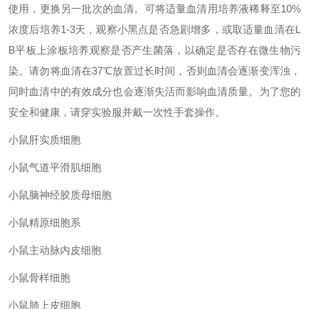
使用，更换另一批次的血清。可将适量血清用培养液稀释至10%
浓度后培养1-3天，观察小黑点是否急剧增多，或取适量血清在L
B平板上涂板培养观察是否产生菌落，以确定是否存在微生物污
染。
请勿将血清在
37℃放置过长时间，否则血清会逐渐变浑浊，
同时血清中的有效成分也会逐渐失活而影响血清质量。
为了您的
安全和健康，请穿实验服并戴一次性手套操作。
小鼠肝实质细胞
小鼠气道平滑肌细胞
小鼠脑神经胶质母细胞
小鼠精原细胞系
小鼠主动脉内皮细胞
小鼠骨样细胞
小鼠肺上皮细胞