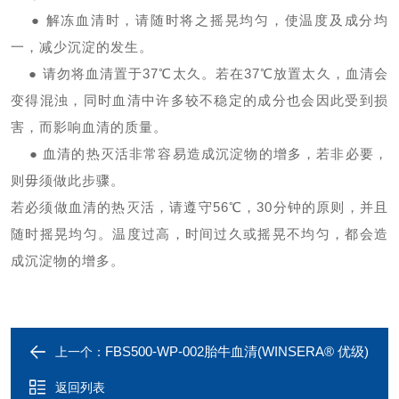
● 解冻血清时，请随时将之摇晃均匀，使温度及成分均
一，减少沉淀的发生。
● 请勿将血清置于37℃太久。若在37℃放置太久，血清会
变得混浊，同时血清中许多较不稳定的成分也会因此受到损
害，而影响血清的质量。
● 血清的热灭活非常容易造成沉淀物的增多，若非必要，
则毋须做此步骤。
若必须做血清的热灭活，请遵守
56℃，30分钟的原则，并且
随时摇晃均匀。温度过高，时间过久或摇晃不均匀，都会造
成沉淀物的增多。
FBS500-WP-002胎牛血清(WINSERA® 优级)
上一个：
返回列表