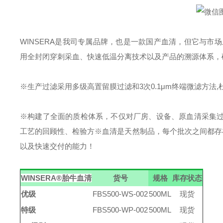
WINSERA是我司专属品牌，也是一款国产血清，但它与市
用全封闭穿刺采血、快速低温分离技术以及产品的溯源体系，确
※
生产过滤采用多级高置留膜过滤和3次0.1
μ
m终端微滤方法,
※
构建了全面的质检体系，不仅对厂房、设备、原血清采集
工艺的回顾性、检验方
※
血清是天然制品，每个批次之间都存
以及快速交付的能力！
WINSERA
®
胎牛血清
货号
规格
库存状态
优级
FBS500-WS-002
500ML
现货
特级
FBS500-WP-002
500ML
现货