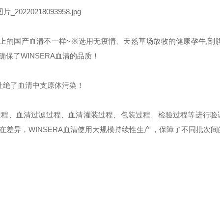
场上的国产血清不一样~
※
选用无疫情、天然草场放牧的健康孕牛,剖腹
保了WINSERA血清的品质！
杜绝了血清中支原体污染！
过程、血清过滤过程、血清灌装过程、包装过程、检验过程等进行验
在差异，WINSERA血清使用大规模持续性生产，保障了不同批次间