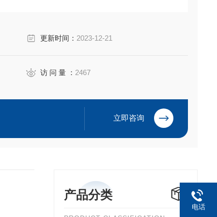
ine Serum
更新时间：
2023-12-21
相对实惠，能满足很多常规细胞的培养需求。
访 问 量 ：
2467
可控性和生产工艺的差别，质量参差不齐，最让人担心
立即咨询
产品分类
电话