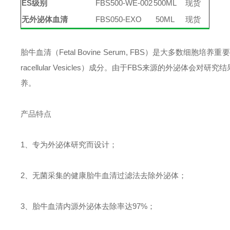
ES级别
FBS500-WE-002
500ML
现货
无外泌体血清
FBS050-EXO
50ML
现货
胎牛血清（
Fetal Bovine Serum, FBS
）是大多数细胞培养重要
racellular Vesicles
）成分。由于
FBS
来源的外泌体会对研究结
养。
产品特点
1
、专为外泌体研究而设计；
2
、无菌采集的健康胎牛血清过滤法去除外泌体；
3
、胎牛血清内源外泌体去除率达
97%
；