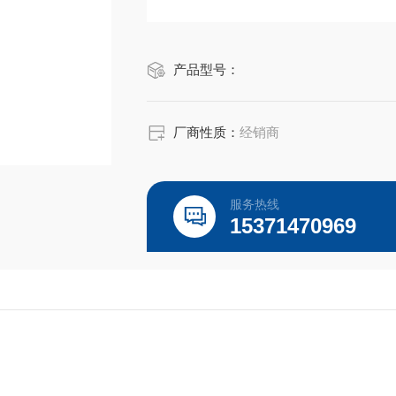
英文名称：Exosome depleted Fetal Bov
产品型号：
品牌：winsera
货国内科研实验室使用比较普遍，价格
厂商性质：
经销商
相对而言，国产品牌血清由于采血的不
服务热线
的还是批间差异大，质量不稳定。
15371470969