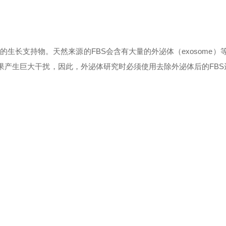
的生长支持物。天然来源的
FBS
会含有大量的外泌体（
exosome
）
果产生巨大干扰，因此，外泌体研究时必须使用去除外泌体后的
FBS