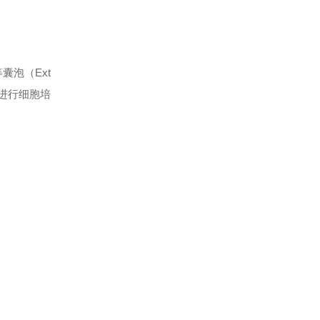
等囊泡（
Ext
进行细胞培