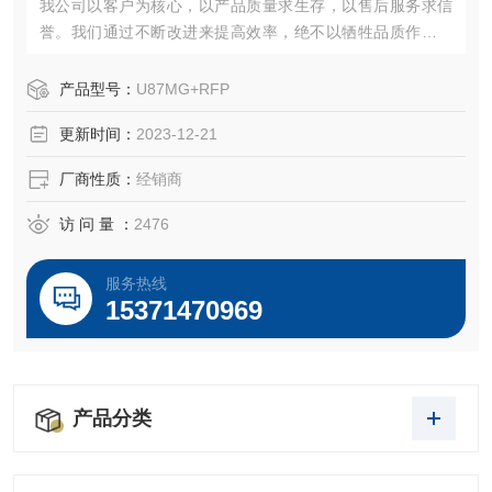
我公司以客户为核心，以产品质量求生存，以售后服务求信
誉。我们通过不断改进来提高效率，绝不以牺牲品质作为代
价。“诚信、创新、严谨、专业"愿以饱满的热情期待各界朋友
携手合作，共创辉煌！
产品型号：
U87MG+RFP
更新时间：
2023-12-21
厂商性质：
经销商
访 问 量 ：
2476
服务热线
15371470969
产品分类