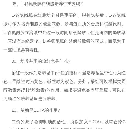
08
、
L-
谷氨酰胺在细胞培养中重要吗
?
L-
谷氨酰胺在细胞培养时是重要的。脱掉氨基后，
L-
谷氨酰
胺可作为培养细胞的能量来源、参与蛋白质的合成和核酸代谢。
L-
谷氨酰胺在溶液中经过一段时间后会降解，但是确切的降解率
一直没有最终定论。
L-
谷氨酰胺的降解导致氨的形成，而氨对于
一些细胞具有毒性。
09
、培养基里的粉红色是什么
?
酚红一般作为培养基中
pH
值的指标：当培养基呈中性时为红
色，呈酸性时为黄色，碱性时为紫色。另外，酚红可以模拟类固
醇激素
(
特别是雌激素
)
的作用。如果要避免类固醇反应，可以在
无酚红的培养基里进行培养。
10
、胰酶里
EDTA
的作用
?
二价的离子会抑制胰酶活性，所以加入
EDTA
可以螯合掉
C