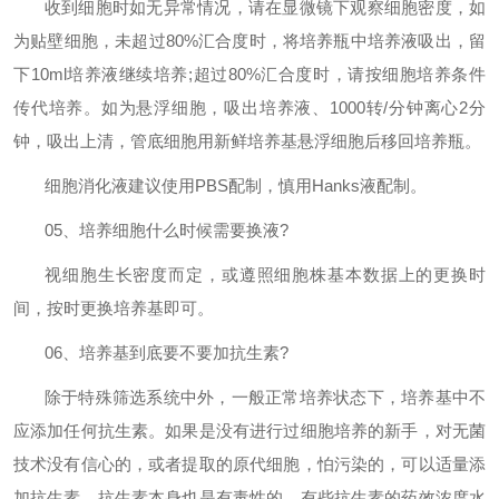
收到细胞时如无异常情况，请在显微镜下观察细胞密度，如
为贴壁细胞，未超过
80%
汇合度时，将培养瓶中培养液吸出，留
下
10ml
培养液继续培养
;
超过
80%
汇合度时，请按细胞培养条件
传代培养。如为悬浮细胞，吸出培养液、
1000
转
/
分钟离心
2
分
钟，吸出上清，管底细胞用新鲜培养基悬浮细胞后移回培养瓶。
细胞消化液建议使用
PBS
配制，慎用
Hanks
液配制。
05
、培养细胞什么时候需要换液
?
视细胞生长密度而定，或遵照细胞株基本数据上的更换时
间，按时更换培养基即可。
06
、培养基到底要不要加抗生素
?
除于特殊筛选系统中外，一般正常培养状态下，培养基中不
应添加任何抗生素。如果是没有进行过细胞培养的新手，对无菌
技术没有信心的，或者提取的原代细胞，怕污染的，可以适量添
加抗生素。抗生素本身也是有毒性的，有些抗生素的药效浓度水