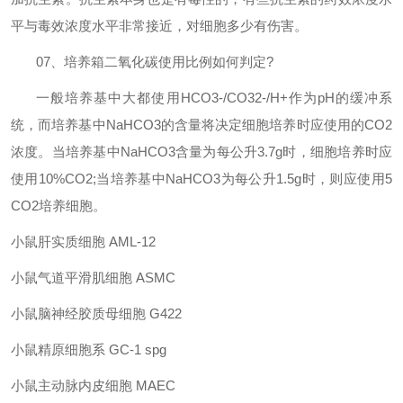
平与毒效浓度水平非常接近，对细胞多少有伤害。
07
、培养箱二氧化碳使用比例如何判定
?
一般培养基中大都使用
HCO3-/CO32-/H+
作为
pH
的缓冲系
统，而培养基中
NaHCO3
的含量将决定细胞培养时应使用的
CO2
浓度。当培养基中
NaHCO3
含量为每公升
3.7g
时，细胞培养时应
使用
10%CO2;
当培养基中
NaHCO3
为每公升
1.5g
时，则应使用
5
CO2
培养细胞。
小鼠肝实质细胞
AML-12
小鼠气道平滑肌细胞
ASMC
小鼠脑神经胶质母细胞
G422
小鼠精原细胞系
GC-1 spg
小鼠主动脉内皮细胞
MAEC