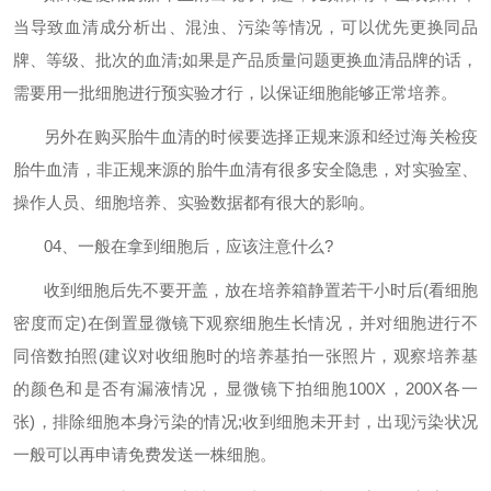
当导致血清成分析出、混浊、污染等情况，可以优先更换同品
牌、等级、批次的血清
;
如果是产品质量问题更换血清品牌的话，
需要用一批细胞进行预实验才行，以保证细胞能够正常培养。
另外在购买胎牛血清的时候要选择正规来源和经过海关检疫
胎牛血清，非正规来源的胎牛血清有很多安全隐患，对实验室、
操作人员、细胞培养、实验数据都有很大的影响。
04
、一般在拿到细胞后，应该注意什么
?
收到细胞后先不要开盖，放在培养箱静置若干小时后
(
看细胞
密度而定
)
在倒置显微镜下观察细胞生长情况，并对细胞进行不
同倍数拍照
(
建议对收细胞时的培养基拍一张照片，观察培养基
的颜色和是否有漏液情况，显微镜下拍细胞
100X
，
200X
各一
张
)
，排除细胞本身污染的情况
;
收到细胞未开封，出现污染状况
一般可以再申请免费发送一株细胞。