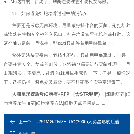
a
、
Mg
这样的二价离子。胰酶也要注意不要反复冻融。
11
、如何避免细胞培养过程中的污染
?
主要还是考虑无菌环境，尽量做好操作台的灭菌，别把培养
基滴落在生物安全柜的入风口，别在培养箱里把培养基打翻。这
两个地方霉菌一旦滋生，那你就只能等着用甲醛熏蒸了。
紫外无法杀灭霉菌，酒精也不行，只能用甲醛熏蒸，但是一
定要注意安全。复苏的时候，水浴锅也需要进行灭菌处理。一旦
出现污染，不要急，能救的就用抗生素救一下，但是一般情况
下，选择扔掉。避免交叉感染，要不只能整个实验室消毒了。
人脑星形胶质母细胞瘤+RFP （含STR鉴定）
|
细胞培养
|
细
胞培养胎牛血清
|
细胞培养方法
|
细胞黑点问问题
........
U251MG/TMZ+LUC(3000)人类星形胶质瘤耐替莫唑胺细胞荧光素酶标记
上一个：
返回列表