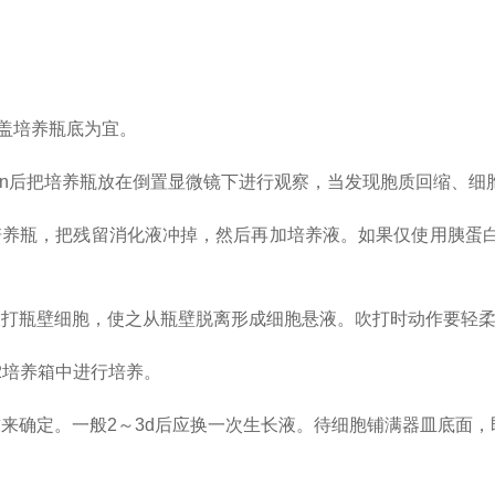
覆盖培养瓶底为宜。
5min后把培养瓶放在倒置显微镜下进行观察，当发现胞质回缩、
动培养瓶，把残留消化液冲掉，然后再加培养液。如果仅使用胰
吹打瓶壁细胞，使之从瓶壁脱离形成细胞悬液。吹打时动作要轻
2培养箱中进行培养。
来确定。一般2～3d后应换一次生长液。待细胞铺满器皿底面