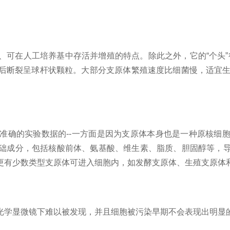
在人工培养基中存活并增殖的特点。除此之外，它的“个头”很小
断裂呈球杆状颗粒。大部分支原体繁殖速度比细菌慢，适宜生长温度
准确的实验数据的--一方面是因为支原体本身也是一种原核细
础成分，包括核酸前体、氨基酸、维生素、脂质、胆固醇等，
更有少数类型支原体可进入细胞内，如发酵支原体、生殖支原体
学显微镜下难以被发现，并且细胞被污染早期不会表现出明显的