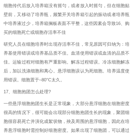
细胞传代后放入培养箱没有摇匀，或者放入时摇匀，但在细胞贴
壁前，又移动了培养瓶，频繁开关培养箱引起的振动或者培养瓶
中培养液过少，培养箱搁板表面不平整，这些因素会导致
16
、购
买的细胞死亡或细胞存活率不佳
研究人员在细胞培养时出现存活率不佳，常见原因可归纳为：培
养基使用错误或培养基品质不佳。血清使用错误或血清的品质不
佳。运输过程对细胞有严重影响。解冻过程错误。冷冻细胞解冻
后，加以洗涤细胞和离心。悬浮细胞误认为死细胞。培养温度使
用错误。细胞置于
–80°C
太久。
17
、细胞抱团怎么处理
?
一些悬浮细胞抱团生长是正常现象，大部分悬浮细胞在细胞密度
很高的情况下，很可能会出现部分细胞抱团生长的现象，聚团细
胞很容易死亡并演化成絮状物，殃及周围的悬浮细胞，因此在培
养悬浮细胞时需控制好细胞密度。如果出现了细胞团，可以通过