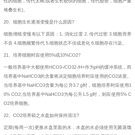
性的细胞，传代太稀
;
或者生长较快的细胞，传代较密，细胞严重
堆叠生长
)
。
20
、细胞生长逐渐变慢是什么原因
?
细胞增殖变慢有以下原因：
1.
消化过度
2.
传代过密
3.
细胞营养
不良
4.
细胞频繁传代
5.
细胞状态不佳或老化
6.
细胞存在污染。
21
、培养细胞时应使用
5%
或
10%CO2?
一般培养基中大都使用
HCO3-/CO32-/H+
作为
pH
的缓冲系统，而
培养基中
NaHCO3
的含量将决定细胞培养时应使用的
CO2
浓度。
当培养基中
NaHCO3
含量为每公升
3.7 g
时，细胞培养时应使用
1
0% CO2;
当培养基中
NaHCO3
为每公升
1.5 g
时，则应使用
5% C
O2
培养细胞。
22
、
CO2
培养箱之水盘如何保持清洁
?
定期
(
每周一次
)
更换水盘里面的水，水盘的水必须使用无菌蒸馏