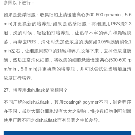
参照以下进行：
如果是悬浮细胞：收集细胞上清慢速离心
(500-600 rpm/min
，
5-6
min)
并更换新的培养瓶
;
如果是贴壁细胞：将细胞用
PBS
洗
2-3
遍，洗的时候，轻轻拍打培养瓶，让贴壁不牢的碎片和颗粒脱
落，再弃去
PBS
，消化时先加低浓度的胰酶如
0.05%
胰酶消化
1
min
左右，让细胞间隙中的颗粒和碎片脱落下来，去掉低浓度胰
酶，然后正常消化细胞，将收集的细胞悬液慢速离心
(500-600 rp
m/min
，
5-6 min)
并更换新的培养瓶，并可以尝试适当增加血清
浓度进行培养。
27
、培养用
dish,flask
是否相同？
不同厂牌的
dish
或
flask
，其所
coating
的
polymer
不同，制造程序
亦不同，虽对大部分细胞没有太大之影响，惟少数细胞则可能因
使用厂牌不同之
dish
或
flask
而有显著之生长差异。