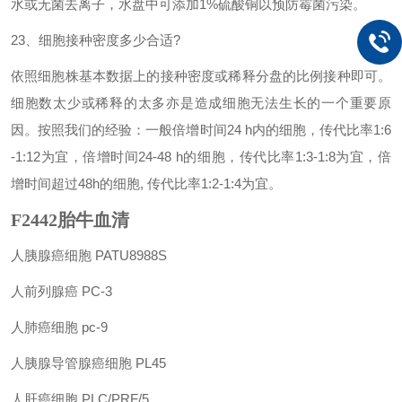
水或无菌去离子，水盘中可添加
1%
硫酸铜以预防霉菌污染。
23
、细胞接种密度多少合适
?
依照细胞株基本数据上的接种密度或稀释分盘的比例接种即可。
细胞数太少或稀释的太多亦是造成细胞无法生长的一个重要原
因。按照我们的经验：一般倍增时间
24 h
内的细胞，传代比率
1:6
-1:12
为宜，倍增时间
24-48 h
的细胞，传代比率
1:3-1:8
为宜，倍
增时间超过
48h
的细胞
,
传代比率
1:2-1:4
为宜。
F2442胎牛血清
人胰腺癌细胞
PATU8988S
人前列腺癌
PC-3
人肺癌细胞
pc-9
人胰腺导管腺癌细胞
PL45
人肝癌细胞
PLC/PRF/5