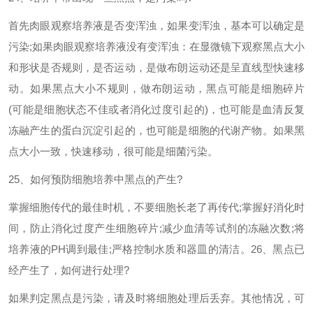
首先肉眼观察培养液是否变浑浊，如果变浑浊，基本可以确定是
污染
;
如果肉眼观察培养液没有变浑浊：在显微镜下观察黑点大小
和形状是否规则，是否运动，是做布朗运动还是呈直线型快速移
动。如果黑点大小不规则，做布朗运动，黑点可能是细胞碎片
(
可能是细胞状态不佳或者消化过度引起的
)
，也可能是血清反复
冻融产生的蛋白沉淀引起的，也可能是细胞的代谢产物。如果黑
点大小一致，快速移动，很可能是细菌污染。
25
、如何预防细胞培养中黑点的产生
?
掌握细胞传代的最佳时机，不要细胞长老了再传代
;
掌握好消化时
间，防止消化过度产生细胞碎片
;
减少血清等试剂的冻融次数
;
将
培养液的
PH
调到最佳
;
严格控制水质和器皿的清洁。
26
、黑点已
经产生了，如何进行处理
?
如果判定黑点是污染，请及时将细胞处理后丢弃。其他情况，可