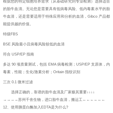
根据您的特定细胞培养需求（从基础研究到专业检测）选择适合
的胎牛血清。无论您是需要具有低病毒风险、低
内毒素水平的胎
牛血清，还是需要适用于特殊应用和分析的血清，
Gibco
产品都
能提供越
的价值。
特级
FBS
BSE
风险最小且病毒风险较低的血清
符合
USP/EP
指南
多达
90
项质量测试，包括
EMA
病毒检测；
USP/EP
支原体，内
毒素，性能；生化
/
激素分析；
Oritain
指纹识别
三次
0.1
微米过滤
选择正确的，靠谱的胎牛血清及厂家极其重要
↓↓↓↓
→→→→苏州千舍生物，进口胎牛血清，搬运工←←←←←←
12
、使用胰蛋白酶加入
EDTA
是为什么
?