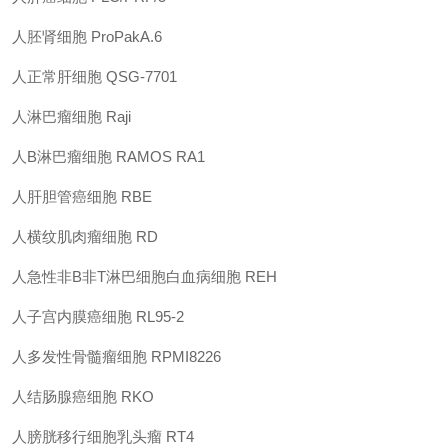
人胚肾细胞
ProPakA.6
人正常肝细胞
QSG-7701
人淋巴瘤细胞
Raji
人
B
淋巴瘤细胞
RAMOS RA1
人肝胆管癌细胞
RBE
人横纹肌肉瘤细胞
RD
人急性非
B
非
T
淋巴细胞白血病细胞
REH
人子宫内膜癌细胞
RL95-2
人多发性骨髓瘤细胞
RPMI8226
人结肠腺癌细胞
RKO
人膀胱移行细胞乳头瘤
RT4