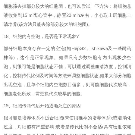
细胞筛去掉部分较大的细胞团，也可以尝试一下方法：将细胞悬
液收集到
15 ml
离心管中，静置
20 min
左右，小心取上层细胞上
清培养
(
该方法只能去除部分较大的细胞团
)
。
18
、细胞内有空泡，是否是正常现象
?
部分细胞本身存在一定的空泡
(
如
HepG2
，
Ishikawa
及一些耐药
株等
)
，这个是正常现象。如果只有少数细胞有内出现极少空
泡，则很可能是细胞状态不佳，可以通过调整血清浓度，控制消
化，控制传代比例及时间等方法来调整细胞状态
;
如果大部分细胞
出现空泡，且单个细胞内空泡数目偏多，则可能细胞代次较高，
细胞老化所致，需更换代次较早的细胞。
19
、细胞传两代后开始逐渐死亡的原因
很可能是培养体系不适合细胞
(
未使用推荐的培养体系
);
或者消化
过度，对细胞有严重影响
;
或者是传代比例不合适
(
具有密度依赖