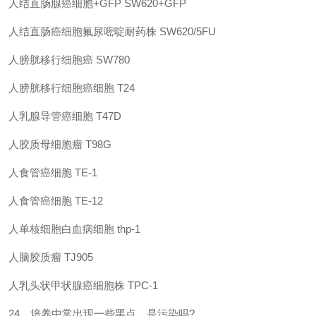
人结直肠腺癌细胞
+GFP
SW620+GFP
人结直肠癌细胞氟尿嘧啶耐药株
SW620/5FU
人膀胱移行细胞癌
SW780
人膀胱移行细胞癌细胞
T24
人乳腺导管癌细胞
T47D
人胶质母细胞瘤
T98G
人食管癌细胞
TE-1
人食管癌细胞
TE-12
人单核细胞白血病细胞
thp-1
人脑胶质瘤
TJ905
人乳头状甲状腺癌细胞株
TPC-1
24
、培养中常出现一些黑点，是污染吗
?