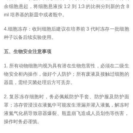
余细胞悬起，将细胞悬液按 1:2 到 1:3 的比例分到新的含 8
ml 培养基的新皿中或者瓶中。
4.细胞冻存：收到细胞后建议在培养前 3 代时冻存一批细胞
种子以备后续实验使用。
五、生物安全注意事项
1. 所有动物细胞均视为具有潜在生物危害性，必须在二级生
物安全柜内操作，做好个人防护；所有废液及接触过细胞的
器皿，需经灭菌处理后方可丢弃。
2. 复苏冻存细胞时，务必佩戴防护手套、防护服及防护面
罩；冻存管浸没在液氮中可能发生泄漏并灌入液氮，解冻时
液氮气化易导致容器爆裂、瓶盖崩飞造成人员划伤等伤害，
操作时务必谨慎。