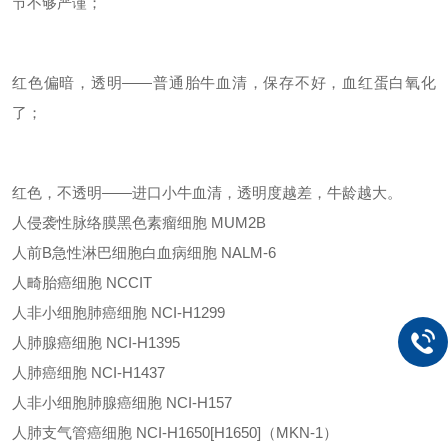
节不够严谨；
红色偏暗，透明
——普通胎牛血清，保存不好，血红蛋白氧化
了；
红色，不透明
——进口小牛血清，透明度越差，牛龄越大。
人侵袭性脉络膜黑色素瘤细胞
MUM2B
人前
B
急性淋巴细胞白血病细胞
NALM-6
人畸胎癌细胞
NCCIT
人非小细胞肺癌细胞
NCI-H1299
人肺腺癌细胞
NCI-H1395
人肺癌细胞
NCI-H1437
人非小细胞肺腺癌细胞
NCI-H157
人肺支气管癌细胞
NCI-H1650[H1650]
（
MKN-1
）