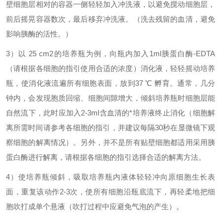
壁细胞层相对的容器一侧轻轻加入冲洗液，以避免搅动细胞层，
前后摇晃容器数次，最后移弃冲洗液。（洗去残留的血清，避免
影响胰酶的活性。）
3
）以
25 cm2
的培养瓶为例，向瓶内加入
1ml
胰蛋白酶
-EDTA
（请根据各细胞的指引使用合适的浓度）消化液，轻轻摇动培养
瓶，使消化液流遍所有细胞表面，放到
37 ℃
孵育。通常，几分
钟内，会发现胞质回缩、细胞间隙增大，倾斜培养瓶时细胞层能
自然流下，此时应加入
2-3ml
含血清的*培养液终止消化（细胞解
离所需时间请参考各细胞的指引，并建议每隔
30
秒在显微镜下观
察细胞的解离情况）。另外，并不是所有贴壁细胞都适用采用胰
蛋白酶进行解离，请根据各细胞的指引选择合适的解离方法。
4
）使培养瓶倾斜，吸取培养瓶内液体轻轻冲向原细胞生长表
面，重复该动作
2-3
次，使所有细胞沿瓶底流下，再轻柔地把细
胞吹打成单个悬液（吹打过程中应避免气泡的产生）。