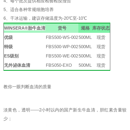
4、每个批次提供相应检验检疫报告
5、适合各种常规细胞培养
6、干冰运输，建议存储温度为-20℃至-10℃
WINSERA
®
胎牛血清
货号
规格
库存状态
优级
FBS500-WS-002
500ML
现货
特级
FBS500-WP-002
500ML
现货
ES级别
FBS500-WE-002
500ML
现货
无外泌体血清
FBS050-EXO
500ML
现货
教你一眼判断血清的质量
淡黄色，透明
——
2
小时以内的国产新生牛血清，胆红素含量较
少；