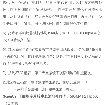
PS
：对于难消化的细胞，尽量不要通过用力吹打的方式来处
理，以免对细胞产生物理损伤。可以先将已经消化的细胞分出
来，及时终止消化。然后再对仍然贴壁的细胞进行再次消化。做
到分层消化，避免易消化细胞长时间在胰酶消化下受损。
5
）把所有的细胞悬液转移到
15ml
离心管中，
800-1000rpm
离心
3
-5
分钟后移弃上清。
6
）加入新的含血清*培养液重悬成单细胞悬液。按各细胞指引推
荐的传代比例，把细胞悬液均匀分到各培养器皿中，补足新的含
血清*培养液，轻轻摇晃混匀。
7
）放到
37 ℃
孵育，第二天显微镜下观察细胞的贴壁情况。
因此选择正确的，靠谱的胎牛血清及厂家极其重要
↓
↓↓↓
→→→→
苏州千舍生物，进口胎牛血清，搬运工
←←←←←←
ScienCell干细胞专用胎牛血清
相关血清：
SIGMA
F2442 500ml
（美国源）