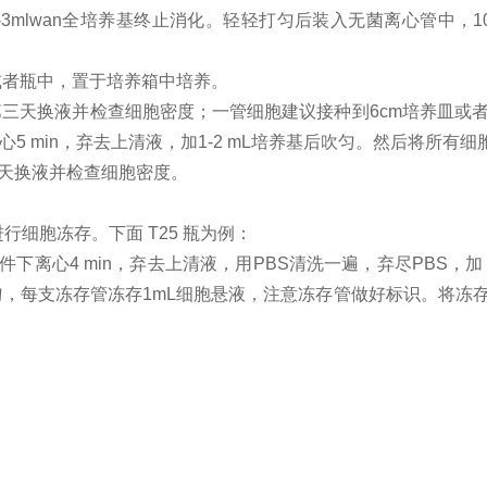
wan全培养基终止消化。轻轻打匀后装入无菌离心管中，1000 
中或者瓶中，置于培养箱中培养。
第三天换液并检查细胞密度；一管细胞建议接种到
6cm培养皿或
下离心5 min，弃去上清液，加1-2 mL培养基后吹匀。然后
三天换液并检查细胞密度。
行细胞冻存。下面 T25 瓶为例：
条件下离心4 min，弃去上清液，用PBS清洗一遍，弃尽PBS，
轻混匀，每支冻存管冻存1mL细胞悬液，注意冻存管做好标识。将冻