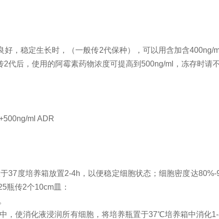
良好，稳定生长时，
（
一般传
2代保种
），
可以用含加含
400n
代后，使用的阿霉素药物浓度可提高到500ng/ml，冻存时请
+500ng/ml ADR
置于37度培养箱放置2-4h，以便稳定细胞状态；细胞密度达80%
25瓶传2个10cm皿：
次。
EDTA）于培养瓶中，使消化液浸润所有细胞，将培养瓶置于37℃培养箱中