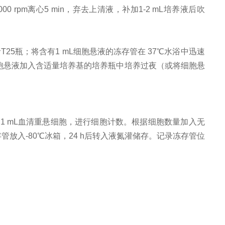
rpm离心5 min，弃去上清液，补加1-2 mL培养液后吹
者T25瓶；将含有1 mL细胞悬液的冻存管在 37℃水浴中迅速
将所有细胞悬液加入含适量培养基的培养瓶中培养过夜（或将细胞悬
加 1 mL血清重悬细胞，进行细胞计数。根据细胞数量加入无
存管放入-80℃冰箱，24 h后转入液氮灌储存。记录冻存管位