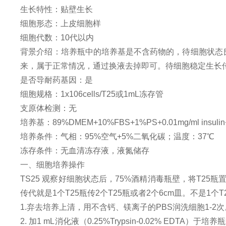
生长特性：
贴壁生长
细胞形态：
上皮细胞样
细胞代数：
10代以内
背景介绍：
培养瓶中的培养基是不含药物的，待细胞状态
来，属于正常情况，通过换液去掉即可。待细胞稳定生长传2
是否导耐药基因：
是
细胞规格：
1x10
6
cells/T25或1mL冻存管
支原体检测：
无
培养基：
89%DMEM+10%FBS+1%PS+0.01mg/ml insulin
培养条件：
气相：
95%空气+5%二氧化碳；温度：37℃
冻存条件：
无血清冻存液，液氮储存
一、
细胞培养操作
TS25
观察好细胞状态后，
75%酒精消毒瓶壁，将T25瓶
传代就是1个T25瓶传2个T25瓶或者2个6cm皿。不是1个T
1.
弃去培养上清，用不含钙、镁离子的
PBS润洗细胞1-2
2. 加1 mL消化液（0.25%Trypsin-0.02% 