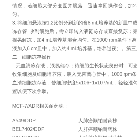
情况，若细胞大部分变圆并脱落，迅速拿回操作台，加2-3ml
匀。
3. 将细胞悬液按1:2比例分到新的含8 mL培养基的新皿
冻存管
收到细胞后，需立即转入液氮冻存或直接复苏；
摇晃解冻，加4 mL培养基混合均匀。在1000 rpm条件
液加入6 cm皿中，加入约4 mL培养基，培养过夜）。第
二、
细胞冻存操作
无血清冻存液，液氮储存；待细胞生长状态良好
时，可进
收集细胞及细胞培养液，装入无菌离心管中，1000 rpm
血清细胞冻存液，使细胞密度5x106~1x107/mL，轻
置以便下次拿取。
MCF-7/ADR相关耐药株：
A549/DDP
人肺癌顺铂耐药株
BEL7402/DDP
人肝癌顺铂耐药株