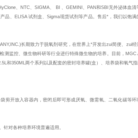
e、NTC、SIGMA、 BI 、GEMINI、PAN和SBI无外泌体血
、ELISA 试剂盒、Sigma现货试剂等产品。售后*，我们以饱
OMPANY,INC.)长期致力于脱氧剂研究，在世界上*开发出
zui
简便、
zui
经
监控、微生物科研等行业进行特殊微生物的培养。目前，MGC Ana
.5
L
和350
ML
两个系列以及配套的密封培养罐
(盒）
、培养袋和氧气指
外袋剪开放入容器内，密闭后即可形成厌氧、微需氧、二氧化碳等环
。针对各种培养环境普遍适用。