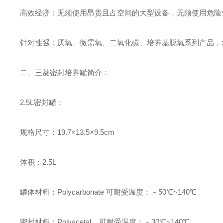
高效经济
：
无须使用昂贵且占空间的大型设备，无须使用危险
针对性强
：
厌氧、微需氧、二氧化碳、培养基脱氧系列产品，
二、三菱密封培养罐简介：
2.5L密封罐：
规格尺寸：19.7×13.5×9.5cm
体积：2.5L
罐体材料：Polycarbonate 可耐受温度：－50℃~140℃
密封材料：Polyacetal 可耐受温度：－30℃~140℃