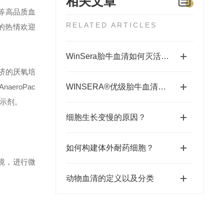
相关文章
清等高品质血
RELATED ARTICLES
满的热情欢迎
WinSera胎牛血清如何灭活和解冻分装？
济的厌氧培
eroPac
WINSERA®优级胎牛血清试用报告
示剂。
细胞生长变慢的原因？
如何构建体外耐药细胞？
境，进行微
动物血清的定义以及分类