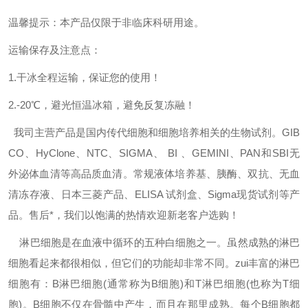
温馨提示：本产品仅限于非临床科研用途。
运输保存及注意点：
1.干冰全程运输，保证您的使用！
2.-20℃，避光恒温冰箱，避免反复冻融！
我司主营产品是国内传代细胞和细胞培养相关的生物试剂。GIB
CO、HyClone、NTC、SIGMA、 BI 、GEMINI、PAN和SBI无
外泌体血清等高品质血清。常规液体培养基、胰酶、双抗、无血
清冻存液、日本三菱产品、ELISA 试剂盒、Sigma现货试剂等产
品。售后*，我们以饱满的热情欢迎新老客户选购！
淋巴细胞是在血液中循环的五种白细胞之一。虽然成熟的淋巴
细胞看起来都很相似，但它们的功能却非常不同。
zui
丰富的淋巴
细胞有：B淋巴细胞(通常称为B细胞)和T淋巴细胞(也称为T细
胞)。B细胞不仅在骨髓中产生，而且在那里成熟。每个B细胞都