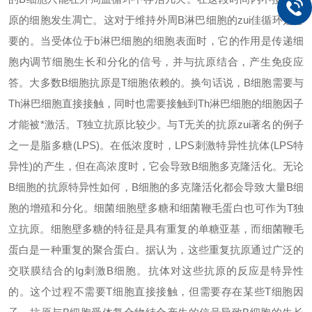
原的细胞发生凋亡。这对于维持外周B淋巴细胞的
zui
佳循环是必
要的。当受体位于b淋巴细胞的细胞表面时，它的作用是传递细
胞内调节细胞生长和分化的信号，并与抗原结合，产生免疫应
答。大多数B细胞抗原是T细胞依赖的。换句话说，B细胞需要与
Th淋巴细胞直接接触，同时也需要接触到Th淋巴细胞的细胞因子
才能被*激活。T独立抗原比较少。与T无关的抗原
zui
著名的例子
之一是脂多糖(LPS)。在低浓度时，LPS刺激特异性抗体(LPS特
异性)的产生，但在高浓度时，它会导致B细胞多克隆活化。无论
B细胞的抗原特异性如何，B细胞的多克隆活化都会导致大量B细
胞的增殖和分化。细菌细胞壁多糖和细菌鞭毛蛋白也可作为T独
立抗原。细胞壁多糖的特征是具有重复的单糖亚基，而细菌鞭毛
蛋白是一种重复的聚合蛋白。据认为，这些重复抗原通过广泛的
交联膜结合的Ig刺激B细胞。抗体对这些抗原的反应是特异性
的。这个过程不需要T细胞直接接触，但需要存在某些T细胞因