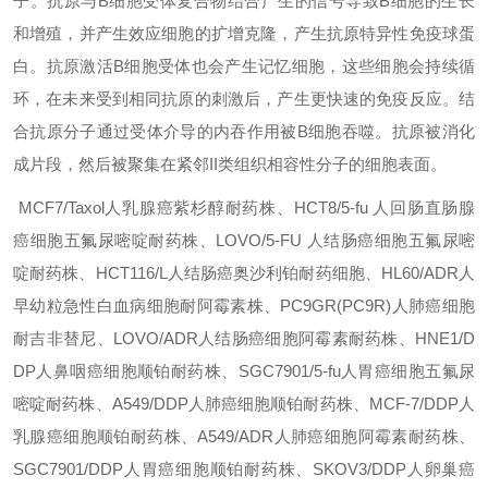
子。抗原与B细胞受体复合物结合产生的信号导致B细胞的生长
和增殖，并产生效应细胞的扩增克隆，产生抗原特异性免疫球蛋
白。抗原激活B细胞受体也会产生记忆细胞，这些细胞会持续循
环，在未来受到相同抗原的刺激后，产生更快速的免疫反应。结
合抗原分子通过受体介导的内吞作用被B细胞吞噬。抗原被消化
成片段，然后被聚集在紧邻II类组织相容性分子的细胞表面。
MCF7/Taxol人乳腺癌紫杉醇耐药株、HCT8/5-fu
人回肠直肠腺
癌细胞五氟尿嘧啶耐药株、LOVO/5-FU
人结肠癌细胞五氟尿嘧
啶耐药株、HCT116/L人结肠癌奥沙利铂耐药细胞、HL60/ADR人
早幼粒急性白血病细胞耐阿霉素株、PC9GR(PC9R)人肺癌细胞
耐吉非替尼、LOVO/ADR人结肠癌细胞阿霉素耐药株、HNE1/D
DP人鼻咽癌细胞顺铂耐药株、SGC7901/5-fu人胃癌细胞五氟尿
嘧啶耐药株、A549/DDP人肺癌细胞顺铂耐药株、MCF-7/DDP人
乳腺癌细胞顺铂耐药株、A549/ADR人肺癌细胞阿霉素耐药株、
SGC7901/DDP人胃癌细胞顺铂耐药株、SKOV3/DDP人卵巢癌