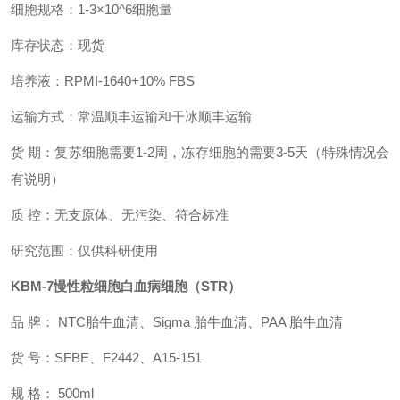
细胞规格：1-3×10^6细胞量
库存状态：现货
培养液：
RPMI-1640+10% FBS
运输方式：常温顺丰运输和干冰顺丰运输
货 期：复苏细胞需要1-2周，冻存细胞的需要3-5天（特殊情况会
有说明）
质 控：无支原体、无污染、符合标准
研究范围：仅供科研使用
KBM-7慢性粒细胞白血病细胞（​STR）
品 牌： NTC胎牛血清
、Sigma 胎牛血清、PAA 胎牛血清
货 号：SFBE
、
F2442
、A15-151
规 格： 500ml