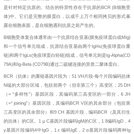
是针对特定抗原的。结合的特异性存在于抗原的BCR (B细胞受
体)中。它们是完整的膜蛋白，以成千上万个相同拷贝的形式暴
露在细胞表面，是在细胞遇到抗原之前产生的。
B细胞受体复合体通常由一个抗原结合亚基(膜免疫球蛋白或MIg)
和一个信号单元组成，抗原结合亚基由两个IgHs(免疫球蛋白重
链)和两个IgLs(免疫球蛋白轻链)组成，信号单元则是Ig-Alpha(CD
79A)和Ig-Beta (CD79B)通过二硫键连接的异质二聚体蛋白。
BCR（抗体）的重链基因片段为：51 VH片段-每个片段编码抗体
N端的大部分区域，包括前两个（但非第三个）高变区；25 DH
（= “多样性”）基因区段，其编码第三高变区的一部分，6 JH
（=“ joining”）基因区段，其编码BCR V区的其余部分（包括第
三高变区的其余部分）和9 CH 基因片段，编码BCR（及其衍生
的抗体）的C区。1 μ C基因片段编码IgM的C区，1 δ编码IgD，4
γ基因片段编码4中IgG，1 ε 编码IgE，2 α基因片段编码两种Ig