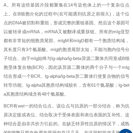
A。所有这些基因片段都聚集在14号染色体上的一个复杂位点
上。在B细胞分化的过程中(在可能遇到抗原之前很久)，这个位
点的DNA被切割和重组，形成完整的重链基因。然后这个基因可
以被转录成mRNA，mRNA又被翻译成重肽链。所有的mIg亚型
都有非常短的细胞质尾部。mIgM和mIgD都有一个胞质结构域，
其长度只有3个氨基酸。mIg的胞质尾部太短，不能与胞内信号分
子结合。由于mIg始终与Ig-alpha/Ig-beta异源二聚体共同形成B细
胞受体复合物(BCR)，因此该异源二聚体的两个分子与一个mIg
结合形成一个BCR。Ig-alpha/Ig-beta异二聚体行使复合物的信号
转导功能。Ig-alpha其胞质结构域较长，含有61个氨基酸；Ig-bet
a其胞质结构域含有48个氨基酸。
BCR有
wei
一的结合位点。该位点与抗原的一部分结合，称为抗
原决定簇或表位。结合取决于受体表面和表位表面的互补性。这
种结合是由非共价力引起的。在缺乏特异性抗原的情况下，成熟
的B细胞只能在外周血循环中存活几天。在这段时间内不接触抗