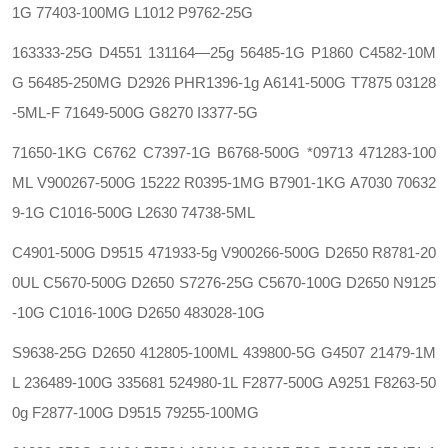
1G‍ 77403-100MG
L1012
P9762-25G
163333-25G
D4551
131164—25g 56485-1G
P1860
C4582-10M
G 56485-250MG
D2926
PHR1396-1g A6141-500G
T7875
03128
-5ML-F 71649-500G
G8270
I3377-5G
71650-1KG
C6762
C7397-1G B6768-500G
*09713
471283-100
ML V900267-500G
15222
R0395-1MG B7901-1KG
A7030
70632
9-1G C1016-500G
L2630
74738-5ML
C4901-500G
D9515
471933-5g V900266-500G
D2650
R8781-20
0UL C5670-500G
D2650
S7276-25G C5670-100G
D2650
N9125
-10G C1016-100G
D2650
483028-10G
S9638-25G
D2650
412805-100ML 439800-5G
G4507
21479-1M
L 236489-100G
335681
524980-1L F2877-500G
A9251
F8263-50
0g F2877-100G
D9515
79255-100MG