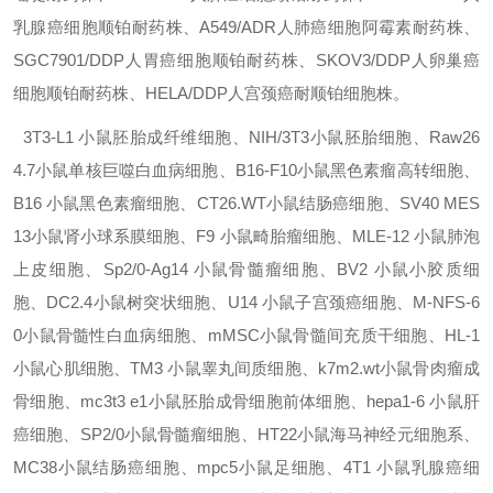
乳腺癌细胞顺铂耐药株、A549/ADR人肺癌细胞阿霉素耐药株、
SGC7901/DDP人胃癌细胞顺铂耐药株、SKOV3/DDP人卵巢癌
细胞顺铂耐药株、HELA/DDP人宫颈癌耐顺铂细胞株。
3T3-L1
小鼠胚胎成纤维细胞、NIH/3T3小鼠胚胎细胞、Raw26
4.7小鼠单核巨噬白血病细胞、B16-F10小鼠黑色素瘤高转细胞、
B16
小鼠黑色素瘤细胞、CT26.WT小鼠结肠癌细胞、SV40 MES
13小鼠肾小球系膜细胞、F9
小鼠畸胎瘤细胞、MLE-12 小鼠肺泡
上皮细胞、Sp2/0-Ag14
小鼠骨髓瘤细胞、BV2 小鼠小胶质细
胞、DC2.4小鼠树突状细胞、U14
小鼠子宫颈癌细胞、M-NFS-6
0小鼠骨髓性白血病细胞、mMSC小鼠骨髓间充质干细胞、HL-1
小鼠心肌细胞、TM3
小鼠睾丸间质细胞、k7m2.wt小鼠骨肉瘤成
骨细胞、mc3t3 e1小鼠胚胎成骨细胞前体细胞、hepa1-6
小鼠肝
癌细胞、SP2/0小鼠骨髓瘤细胞、HT22小鼠海马神经元细胞系、
MC38小鼠结肠癌细胞、mpc5小鼠足细胞、4T1
小鼠乳腺癌细