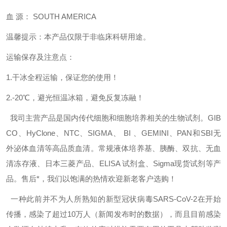
血 源： SOUTH AMERICA
温馨提示：本产品仅限于非临床科研用途。
运输保存及注意点：
1.干冰全程运输，保证您的使用！
2.-20℃，避光恒温冰箱，避免反复冻融！
我司主营产品是国内传代细胞和细胞培养相关的生物试剂。GIB
CO、HyClone、NTC、SIGMA、 BI 、GEMINI、PAN和SBI无
外泌体血清等高品质血清。常规液体培养基、胰酶、双抗、无血
清冻存液、日本三菱产品、ELISA 试剂盒、Sigma现货试剂等产
品。售后*，我们以饱满的热情欢迎新老客户选购！
一种此前并不为人所熟知的新型冠状病毒SARS-CoV-2在开始
传播，感染了超过10万人（新闻发布时的数据），而且目前感染