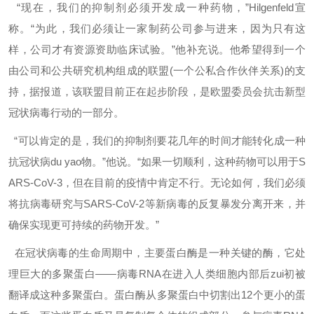
“现在，我们的抑制剂必须开发成一种药物，”Hilgenfeld宣
称。“为此，我们必须让一家制药公司参与进来，因为只有这
样，公司才有资源资助临床试验。”他补充说。他希望得到一个
由公司和公共研究机构组成的联盟(一个公私合作伙伴关系)的支
持，据报道，该联盟目前正在起步阶段，是欧盟委员会抗击新型
冠状病毒行动的一部分。
“可以肯定的是，我们的抑制剂要花几年的时间才能转化成一种
抗冠状病
du yao
物。”他说。“如果一切顺利，这种药物可以用于S
ARS-CoV-3，但在目前的疫情中肯定不行。无论如何，我们必须
将抗病毒研究与SARS-CoV-2等新病毒的反复暴发分离开来，并
确保实现更可持续的药物开发。”
在冠状病毒的生命周期中，主要蛋白酶是一种关键的酶，它处
理巨大的多聚蛋白——病毒RNA在进入人类细胞内部后zui初被
翻译成这种多聚蛋白。蛋白酶从多聚蛋白中切割出12个更小的蛋