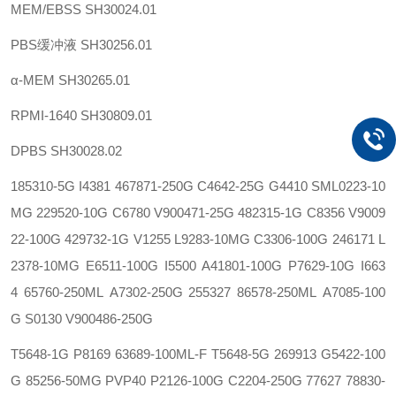
MEM/EBSS
SH30024.01
PBS缓冲液
SH30256.01
α-MEM
SH30265.01
RPMI-1640
SH30809.01
DPBS
SH30028.02
185310-5G
I4381
467871-250G C4642-25G
G4410
SML0223-10
MG 229520-10G
C6780
V900471-25G 482315-1G
C8356
V9009
22-100G 429732-1G
V1255
L9283-10MG C3306-100G
246171
L
2378-10MG E6511-100G
I5500
A41801-100G P7629-10G
I663
4
65760-250ML A7302-250G
255327
86578-250ML A7085-100
G
S0130
V900486-250G
T5648-1G
P8169
63689-100ML-F T5648-5G
269913
G5422-100
G 85256-50MG
PVP40
P2126-100G C2204-250G
77627
78830-