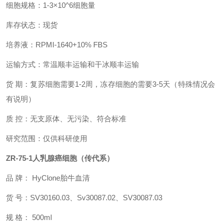
细胞规格：1-3×10^6细胞量
库存状态：现货
培养液：
RPMI-1640+10% FBS
运输方式：常温顺丰运输和干冰顺丰运输
货 期：复苏细胞需要1-2周，冻存细胞的需要3-5天（特殊情况会
有说明）
质 控：无支原体、无污染、符合标准
研究范围：仅供科研使用
ZR-75-1人乳腺癌细胞
（传代系）
​
品 牌： HyClone胎牛血清
货 号：SV30160.03、Sv30087.02、SV30087.03
规 格： 500ml