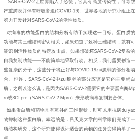
SARS-CoV-2让世界陷入了恐慌，它具有高度传染性，可导致
严重肺炎并伴有呼吸窘迫(COVID-19)。世界各地的研究小组正在
努力开发针对SARS-CoV-2的活性物质。
对病毒的功能蛋白的结构分析有助于实现这一目标。蛋白质的
功能与其三维结构密切相关，如果知道了这种三维结构，就有可
能识别活性物质的特定攻击点。
如果想破坏SARS-CoV-2复杂的
自我复制功能——不能简单地采取行动。相反，我们需要创造一
些复杂的分子，这些分子将正好与COVID-19zui脆弱的部分相吻
合。也许，SARS-CoV-2中zui脆弱的部分应该是它的主要蛋白
酶，之所以这么说，是因为SARS-CoV-2需要它的主要蛋白酶Mp
ro或3CLpro（SARS-CoV-2 Mpro）来形成病毒复制复合体。
如果蛋白酶和药物具有互补的三维形状，则可以用抗病du yao
物抑制这种蛋白酶。幸运的是，吕贝克大学的科学家们完成了一
项结构研究，这个研究使得设计适合的药物的任务变得简单了一
点。