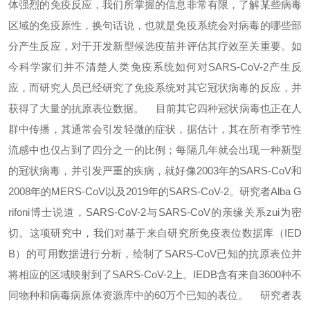
体强烈的免疫反应，我们所掌握的信息非常有限，了解某些病毒
区域的免疫原性，换句话说，也就是免疫系统会对病毒的哪些部
分产生反应，对于开发新型候选疫苗并评估其疗效至关重要。如
今科学家们并不清楚人类免疫系统如何对SARS-CoV-2产生反
应，而研究人员已经研究了免疫系统对其它冠状病毒的反应，并
获得了大量的抗原表位数据。
目前其它四种冠状病毒也正在人
群中传播，其通常会引发轻微的症状，据估计，其在所有季节性
流感中也仅占到了四分之一的比例；每隔几年就会出现一种新型
的冠状病毒，并引发严重的疾病，就好像2003年的SARS-CoV和
2008年的MERS-CoV以及2019年的SARS-CoV-2。研究者Alba G
rifoni博士说道，SARS-CoV-2与SARS-CoV的亲缘关系zui为密
切。这项研究中，我们对基于来自研究所免疫表位数据库（IED
B）的可用数据进行分析，绘制了SARS-CoV已知的抗原表位并
将相应的区域映射到了SARS-CoV-2上。IEDB含有来自3600种不
同物种和病毒病原体资源库中的60万个已知的表位。
研究者表