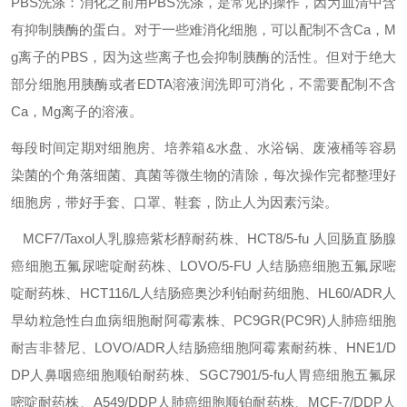
PBS洗涤：消化之前用PBS洗涤，是常见的操作，因为血清中含
有抑制胰酶的蛋白。对于一些难消化细胞，可以配制不含Ca，M
g离子的PBS，因为这些离子也会抑制胰酶的活性。但对于绝大
部分细胞用胰酶或者EDTA溶液润洗即可消化，不需要配制不含
Ca，Mg离子的溶液。
每段时间定期对细胞房、培养箱&水盘、水浴锅、废液桶等容易
染菌的个角落细菌、真菌等微生物的清除，每次操作完都整理好
细胞房，带好手套、口罩、鞋套，防止人为因素污染。
MCF7/Taxol人乳腺癌紫杉醇耐药株、HCT8/5-fu
人回肠直肠腺
癌细胞五氟尿嘧啶耐药株、LOVO/5-FU
人结肠癌细胞五氟尿嘧
啶耐药株、HCT116/L人结肠癌奥沙利铂耐药细胞、HL60/ADR人
早幼粒急性白血病细胞耐阿霉素株、PC9GR(PC9R)人肺癌细胞
耐吉非替尼、LOVO/ADR人结肠癌细胞阿霉素耐药株、HNE1/D
DP人鼻咽癌细胞顺铂耐药株、SGC7901/5-fu人胃癌细胞五氟尿
嘧啶耐药株、A549/DDP人肺癌细胞顺铂耐药株、MCF-7/DDP人