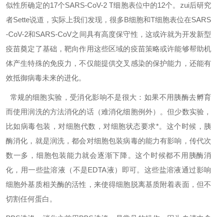
似性所确定的17个SARS-CoV-2 T细胞表位中的12个。zui后研究
者Sette说道，实际上我们发现，很多B细胞和T细胞表位在SARS
-CoV-2和SARS-CoV之间具有高度保守性，这或许就为开发新型
疫苗奠定了基础，靶向作用这些区域的疫苗策略或许能够帮助机
体产生特殊的免疫力，不仅能提供交叉感染的保护能力，还能有
效抵御病毒未来的进化。
常规的细胞实验，受消化影响不是很大：如果不用胰酶去孵育
而使用润洗的方法消化的话（难消化细胞例外）。但少数实验，
比如病毒包装，对细胞代数，对细胞状态要求*。这个时候，胰
酶消化，就是润洗，都会对细胞包装病毒的能力有影响，传代次
数一多，细胞包装能力就会逐渐下降。这个时候都不用胰酶消
化，用一些盐溶液（不是EDTA液）即可。这些盐溶液通过影响
细胞外基质相关酶的活性，来使得细胞脱离基质附着表面，但不
切割任何蛋白。