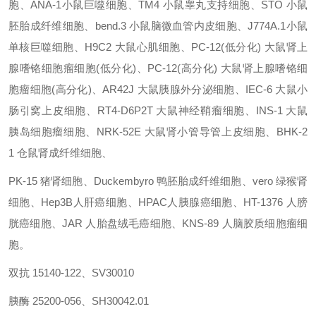
胞、ANA-1小鼠巨噬细胞、TM4
小鼠睾丸支持细胞、STO
小鼠
胚胎成纤维细胞、bend.3
小鼠脑微血管内皮细胞、J774A.1小鼠
单核巨噬细胞、H9C2
大鼠心肌细胞、PC-12(低分化)
大鼠肾上
腺嗜铬细胞瘤细胞(低分化)、PC-12(高分化)
大鼠肾上腺嗜铬细
胞瘤细胞(高分化)、AR42J
大鼠胰腺外分泌细胞、IEC-6 大鼠小
肠引窝上皮细胞、RT4-D6P2T
大鼠神经鞘瘤细胞、INS-1
大鼠
胰岛细胞瘤细胞、NRK-52E
大鼠肾小管导管上皮细胞、BHK-2
1
仓鼠肾成纤维细胞、
PK-15
猪肾细胞、Duckembyro
鸭胚胎成纤维细胞、vero
绿猴肾
细胞、Hep3B人肝癌细胞、HPAC人胰腺癌细胞、HT-1376
人膀
胱癌细胞、JAR
人胎盘绒毛癌细胞、KNS-89
人脑胶质细胞瘤细
胞。
双抗
15140-122、SV30010
胰酶 25200-056、SH30042.01