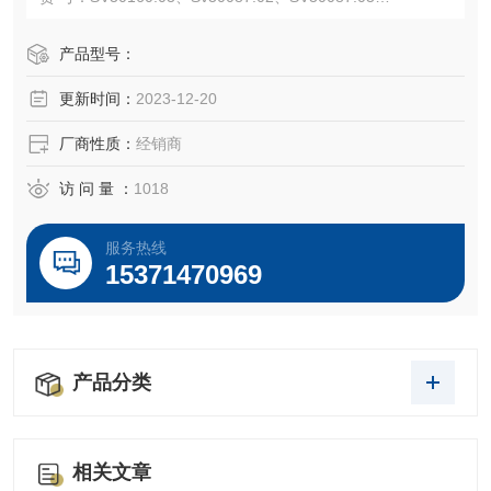
规 格： 500ml
血 源： SOUTH AMERICA
产品型号：
温馨提示：本产品仅限于非临床科研用途。
更新时间：
2023-12-20
运输保存及注意点：
1.干冰全程运输，保证您的使用！
厂商性质：
经销商
2.-20℃，避光恒温冰箱，避免反复冻融！
访 问 量 ：
1018
服务热线
15371470969
产品分类
相关文章