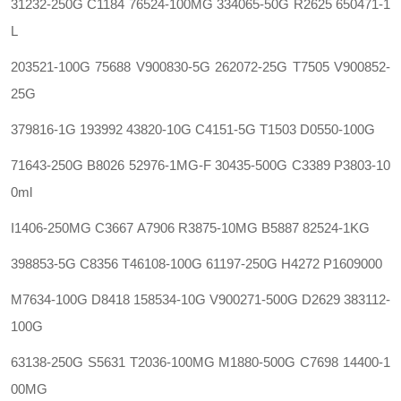
31232-250G
C1184
76524-100MG 334065-50G
R2625
650471-1
L‍
203521-100G
75688
V900830-5G 262072-25G
T7505
V900852-
25G
379816-1G
193992
43820-10G C4151-5G
T1503
D0550-100G
71643-250G
B8026
52976-1MG-F 30435-500G
C3389
P3803-10
0ml
I1406-250MG
C3667
A7906 R3875-10MG
B5887
82524-1KG‍
398853-5G
C8356
T46108-100G 61197-250G
H4272
P1609000
M7634-100G
D8418
158534-10G V900271-500G
D2629
383112-
100G
63138-250G
S5631
T2036-100MG M1880-500G
C7698
14400-1
00MG