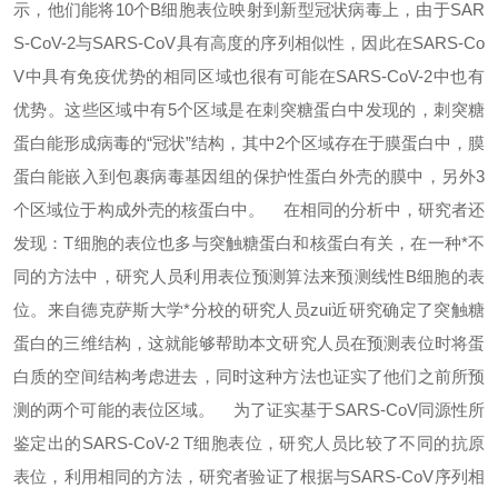
示，他们能将10个B细胞表位映射到新型冠状病毒上，由于SAR
S-CoV-2与SARS-CoV具有高度的序列相似性，因此在SARS-Co
V中具有免疫优势的相同区域也很有可能在SARS-CoV-2中也有
优势。这些区域中有5个区域是在刺突糖蛋白中发现的，刺突糖
蛋白能形成病毒的“冠状”结构，其中2个区域存在于膜蛋白中，膜
蛋白能嵌入到包裹病毒基因组的保护性蛋白外壳的膜中，另外3
个区域位于构成外壳的核蛋白中。
在相同的分析中，研究者还
发现：T细胞的表位也多与突触糖蛋白和核蛋白有关，在一种*不
同的方法中，研究人员利用表位预测算法来预测线性B细胞的表
位。来自德克萨斯大学*分校的研究人员zui近研究确定了突触糖
蛋白的三维结构，这就能够帮助本文研究人员在预测表位时将蛋
白质的空间结构考虑进去，同时这种方法也证实了他们之前所预
测的两个可能的表位区域。
为了证实基于SARS-CoV同源性所
鉴定出的SARS-CoV-2 T细胞表位，研究人员比较了不同的抗原
表位，利用相同的方法，研究者验证了根据与SARS-CoV序列相