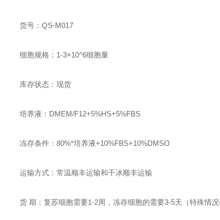
货号：
QS-
M017
细胞规格：
1-3
×10^
6
细胞量
库存状态：现货
培养
液
：
DMEM/F12+5%HS+5%FBS
冻存条件：80%*培养液+10%FBS+10%DMSO
运输方式：
常温顺丰
运输和
干冰顺丰
运输
货 期：
复苏细胞
需要1-2周，冻存
细胞
的需要3
-5天（特殊情