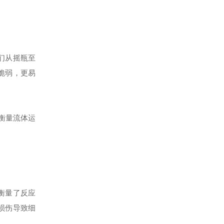
们从摇瓶至
脆弱，更易
于衡量流体运
衡量了反应
损伤导致细