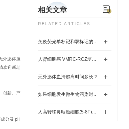
相关文章
RELATED ARTICLES
免疫荧光单标记和双标记的方法？及千舍热卖细胞？
I无外泌体血
人肾细胞癌 VMRC-RCZ培养说明书
情欢迎新老
无外泌体血清超离时间多长？
、创新、严
如果细胞发生微生物污染时，应如何处理？
人高转移鼻咽癌细胞(5-8F)说明书
分及 pH