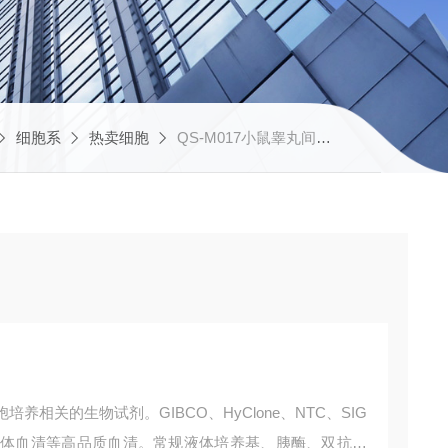
细胞系
热卖细胞
QS-M017小鼠睾丸间质细胞TM3
相关的生物试剂。GIBCO、HyClone、NTC、SIG
BI无外泌体血清等高品质血清。常规液体培养基、胰酶、双抗、