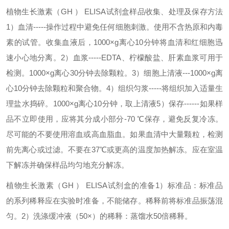
植物生长激素（GH ） ELISA试剂盒样品收集、处理及保存方法
1
）血清
-----
操作过程中避免任何细胞刺激。使用不含热原和内毒
素的试管。收集血液后，
1000×g
离心
10
分钟将血清和红细胞迅
速小心地分离。
2
）血浆
-----EDTA
、柠檬酸盐、肝素血浆可用于
检测。
1000×g
离心
30
分钟去除颗粒。
3
）细胞上清液
---1000×g
离
心
10
分钟去除颗粒和聚合物。
4
）组织匀浆
-----
将组织加入适量生
理盐水捣碎。
1000×g
离心
10
分钟，取上清液
5
）保存
------
如果样
品不立即使用，应将其分成小部分
-70
℃
保存，避免反复冷冻。
尽可能的不要使用溶血或高血脂血。如果血清中大量颗粒，检测
前先离心或过滤。不要在
37
℃
或更高的温度加热解冻。应在室温
下解冻并确保样品均匀地充分解冻。
植物生长激素（GH ） ELISA试剂盒的准备
1
）标准品：标准品
的系列稀释应在实验时准备，不能储存。稀释前将标准品振荡混
匀。
2
）洗涤缓冲液（
50×
）的稀释：蒸馏水
50
倍稀释。