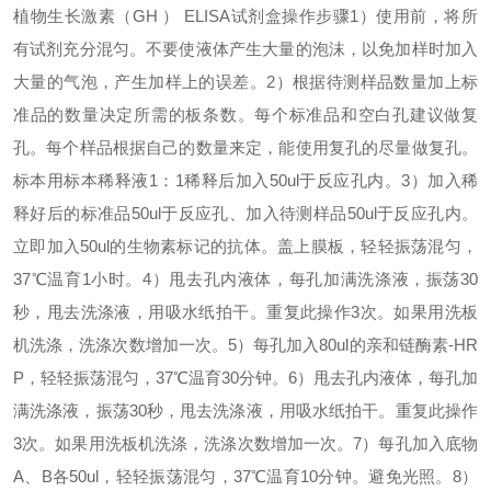
植物生长激素（GH ） ELISA试剂盒操作步骤
1
）使用前，将所
有试剂充分混匀。不要使液体产生大量的泡沫，以免加样时加入
大量的气泡，产生加样上的误差。
2
）根据待测样品数量加上标
准品的数量决定所需的板条数。每个标准品和空白孔建议做复
孔。每个样品根据自己的数量来定，能使用复孔的尽量做复孔。
标本用标本稀释液
1
：
1
稀释后加入
50ul
于反应孔内。
3
）加入稀
释好后的标准品
50ul
于反应孔、加入待测样品
50ul
于反应孔内。
立即加入
50ul
的生物素标记的抗体。盖上膜板，轻轻振荡混匀，
37
℃
温育
1
小时。
4
）甩去孔内液体，每孔加满洗涤液，振荡
30
秒，甩去洗涤液，用吸水纸拍干。重复此操作
3
次。如果用洗板
机洗涤，洗涤次数增加一次。
5
）每孔加入
80ul
的亲和链酶素
-HR
P
，轻轻振荡混匀，
37
℃
温育
30
分钟。
6
）甩去孔内液体，每孔加
满洗涤液，振荡
30
秒，甩去洗涤液，用吸水纸拍干。重复此操作
3
次。如果用洗板机洗涤，洗涤次数增加一次。
7
）每孔加入底物
A
、
B
各
50ul
，轻轻振荡混匀，
37
℃
温育
10
分钟。避免光照。
8
）