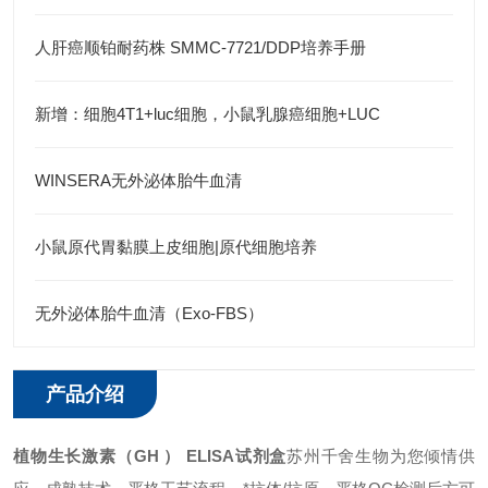
人肝癌顺铂耐药株 SMMC-7721/DDP培养手册
新增：细胞4T1+luc细胞，小鼠乳腺癌细胞+LUC
WINSERA无外泌体胎牛血清
小鼠原代胃黏膜上皮细胞|原代细胞培养
无外泌体胎牛血清（Exo-FBS）
产品介绍
植物生长激素（GH ） ELISA试剂盒
苏州千舍生物为您倾情供