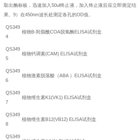
取出酶标板，迅速加入
50ul
终止液，加入终止液后应立即测定结
果。
9
）在
450nm
波长处测定各孔的
OD
值。
QS349
植物B-羟脂酰COA脱氢酶ELISA试剂盒
4
QS349
植物钙调素
(CAM) ELISA
试剂盒
5
QS349
植物激素脱落酸（ABA ）ELISA试剂盒
6
QS349
植物维生素
K1(VK1) ELISA
试剂盒
7
QS349
植物维生素B12(VB12) ELISA试剂盒
8
QS349