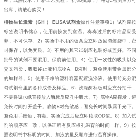
应，成熟技术，严格工艺流程，*抗体/抗原，严格QC检测后方可
出库，请放心购买！
植物生长激素（
GH
）
ELISA
试剂盒
操作注意事项
1
）试剂应按
标签说明书储存，使用前恢复到室温。稀稀过后的标准品应丢
弃，不可保存。
2
）实验中不用的板条应立即放回包装袋中，密
封保存，以免变质。
3
）不用的其它试剂应包装好或盖好。不同
批号的试剂不要混用。保质前使用。
4
）使用一次性的吸头以免
交叉污染，吸取终止液和底物
A
、
B
液时，避免使用带金属部分
的加样器。
5
）使用干净的塑料容器配置洗涤液。使用前充分混
匀试剂盒里的各种成份及样品。
6
）洗涤酶标板时应充分拍干，
不要将吸水纸直接放入酶标反应孔中吸水。
7
）底物
A
应挥发，避
免长时间打开盖子。底物
B
对光敏感，避免长时间暴露于光下。
避免用手接触，有毒。实验完成后应立即读取
OD
值。
8
）加入试
剂的顺序应一致，以保证所有反应板孔温育的时间一样。
9
）按
照说明书中标明的时间、加液的量及顺序进行温育操作。