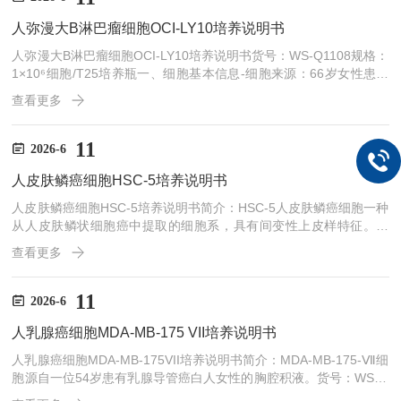
途：仅供科研使用，不可作为动物或人类疾病的治疗产品使用。二、
人弥漫大B淋巴瘤细胞OCI-LY10培养说明书
培养基与培养条件...
人弥漫大B淋巴瘤细胞OCI-LY10培养说明书货号：WS-Q1108规格：
1×10⁶细胞/T25培养瓶一、细胞基本信息-细胞来源：66岁女性患的
淋巴结-细胞形态：圆形和椭圆形细胞样，悬浮生长-传代比例/细胞消
查看更多
化：1:2传代-倍增时间：每周2至3次-细胞含量：＞1×10⁶细胞/瓶-包
装规格：T25培养瓶/1mL冻存管-产品用途：仅供科研使用，不可作
为动物或人类疾病的治疗产品使用。二、培养基与培养条件1.培养基
11
2026-6
RPMI1640培养基；20%胎牛血清；1%双抗推荐血清：WinSer...
人皮肤鳞癌细胞HSC-5培养说明书
人皮肤鳞癌细胞HSC-5培养说明书简介：HSC-5人皮肤鳞癌细胞一种
从人皮肤鳞状细胞癌中提取的细胞系，具有间变性上皮样特征。货
号：WS5478规格：1×10⁶细胞/T25培养瓶一、细胞基本信息-细胞来
查看更多
源：皮肤-细胞形态：上皮细胞样，贴壁生长-传代比例/细胞消化：1:
2传代，消化1-2分钟-倍增时间：每周2至3次-细胞含量：＞1×10⁶细
胞/瓶-包装规格：T25培养瓶/1mL冻存管-产品用途：仅供科研使用，
11
2026-6
不可作为动物或人类疾病的治疗产品使用。二、培养基与培养条件1.
人乳腺癌细胞MDA-MB-175 VII培养说明书
培养基DM...
人乳腺癌细胞MDA-MB-175VII培养说明书简介：MDA-MB-175-Ⅶ细
胞源自一位54岁患有乳腺导管癌白人女性的胸腔积液。货号：WS15
5规格：1×10⁶细胞/T25培养瓶一、细胞基本信息-细胞来源：源自转