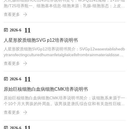
人乳腺癌细胞HCC1143培养说明书货号：WS-Q1141规格：1×10⁶细
胞/T25培养瓶一、细胞基本信息-细胞来源：乳腺-细胞形态：上皮细
胞样，贴壁生长-传代比例/细胞消化：1:2传代，消化2-3分钟-倍增时
查看更多
间：每周2至3次-细胞含量：＞1×10⁶细胞/瓶-包装规格：T25培养瓶/
1mL冻存管-产品用途：仅供科研使用，不可作为动物或人类疾病的
治疗产品使用。二、培养基与培养条件1.培养基RPMI1640培养基；
11
2026-6
10%胎牛血清；1%双抗推荐血清：WinSeraFBS500-W...
人星形胶质细胞SVG p12培养说明书
人星形胶质细胞SVGp12培养说明书简介：SVGp12wasestablishedb
ytransfectingculturedhumanfetalglialcellsfrombrainmaterialdissecte
dfrom8to12-week-oldembryoswithDNAfromanori-mutantofSV40.S
查看更多
VGp12cellsaresusceptibletoinfectionbyJCvirusandmaybeusefulin,d
etectingandti...
11
2026-6
原始巨核细胞白血病细胞CMK培养说明书
原始巨核细胞白血病细胞CMK培养说明书简介：该细胞系来源于一
个10个月大男孩的外周血。该男孩是唐氏综合症和有关急性巨核细
胞白血病(AMLM7)患者。货号：WS-Q1101规格：1×10⁶细胞/T25培
查看更多
养瓶一、细胞基本信息-细胞来源：外周血-细胞形态：淋巴细胞样，
悬浮生长-传代比例/细胞消化：1:2传代-倍增时间：每周2至3次-细胞
含量：＞1×10⁶细胞/瓶-包装规格：T25培养瓶/1mL冻存管-产品用
11
2026-6