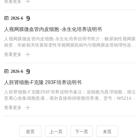
查看更多
移部位：胸腔积液-细胞形态：上皮细胞样，贴壁生长-传代比例/细胞
消化：1:2传代，消化2-3分钟-倍增时间：每周2至3次-细胞含量：＞
1×10⁶细胞/瓶-包装规格：T25培养瓶/1mL冻存管-产品用途：仅供科
9
2026-6
研使用，不可作为动物或人类疾病的治疗产品使用。二、培养基与...
人视网膜微血管内皮细胞 -永生化培养说明书
人视网膜微血管内皮细胞-永生化培养说明书简介：糖尿病性视网膜
病变、年龄相关性黄斑变性等视网膜疾病均与视网膜血管病理性改变
密切相关。随着对视网膜血管性疾病的研究深入，发现视网膜血管内
查看更多
皮细胞是该病变的关键细胞。通过体外分离培养原代视网膜微血管内
皮细胞获得大量纯度高的内皮细胞，可为视网膜血管性疾病研究提供
可靠的体外模型。货号：WS189规格：1×10⁶细胞/T25培养瓶一、细
9
2026-6
胞基本信息-细胞来源：-细胞形态：贴壁生长，呈鹅卵石细胞样，不
人胚肾细胞-F克隆 293F培养说明书
规则细胞样-传代比例/细胞消化：1:2传代-倍...
人胚肾细胞-F克隆293F培养说明书备注：该细胞为悬浮细胞，请注
意离心收集细胞悬液，请勿直接倒掉细胞培养液。货号：WS214规
格：1×10⁶细胞/T25培养瓶一、细胞基本信息-细胞来源：胎儿肾脏-
查看更多
细胞形态：上皮细胞样，贴壁生长,悬浮生长-传代比例/细胞消化：1:
2传代-倍增时间：每周2至3次-细胞含量：＞1×10⁶细胞/瓶-包装规
格：T25培养瓶/1mL冻存管-产品用途：仅供科研使用，不可作为动
物或人类疾病的治疗产品使用。二、培养基与培养条件1.培养基悬浮
首页
上一页
下一页
末页
培养用特制无血清培养...