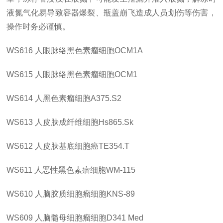
液氮气化易导致容器爆裂、瓶盖崩飞造成人员划伤等伤害，
操作时务必谨慎。
WS616
人眼脉络黑色素瘤细胞
OCM1A
WS615
人眼脉络黑色素瘤细胞
OCM1
WS614
人黑色素瘤细胞
A375.S2
WS613
人皮肤成纤维细胞
Hs865.Sk
WS612
人皮肤基底细胞癌
TE354.T
WS611
人恶性黑色素瘤细胞
WM-115
WS610
人脑胶质细胞瘤细胞
KNS-89
WS609
人脑髓母细胞瘤细胞
D341 Med