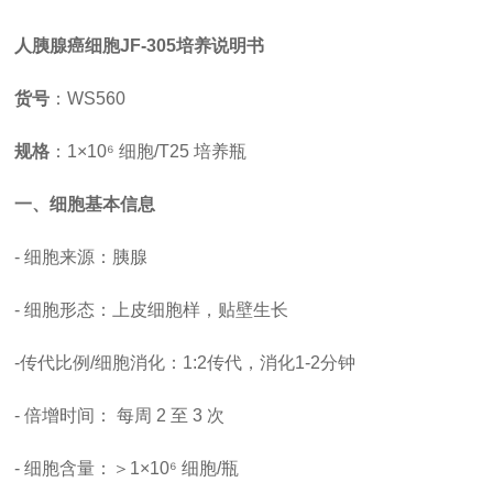
人胰腺癌细胞
JF-305培养说明书
货号
：
WS560
规格
：
1×10⁶ 细胞/T25 培养瓶
一、细胞基本信息
- 细胞来源：胰腺
- 细胞形态：上皮细胞样，贴壁生长
-
传代比例
/细胞消化
：
1:2传代，消化1-2分钟
-
倍增时间
：
每周
2 至 3 次
- 细胞含量：＞1×10⁶ 细胞/瓶