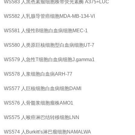
WS583
人黑色素瘤细胞株带荧光素酶
A375+LUC
WS582
人乳腺导管癌细胞
MDA-MB-134-VI
WS581
人慢性
B细胞白血病细胞MEC-1
WS580
人类原巨核细胞型白血病细胞
UT-7
WS579
人急性
T细胞白血病细胞J.gamma1
WS578
人浆细胞白血病
ARH-77
WS577
人巨核细胞白血病细胞
DAMI
WS576
人骨髓浆细胞瘤株
AMO1
WS575
人喉癌淋巴结转移细胞
LNN
WS574
人
Burkitt's淋巴瘤细胞NAMALWA