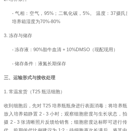
- 气相：空气，95%；二氧化碳，5%。 温度：37摄氏
培养箱湿度为70%-80%
3. 冻存与储存
- 冻存液：90%胎牛血清 + 10%DMSO（现配现用）
- 储存条件：液氮长期保存
三、运输形式与接收处理
1. 常温发货（T25 瓶活细胞）
收到细胞后，先对
T25 培养瓶瓶身进行表面消毒；将培养瓶
放入培养箱静置 2 - 3 小时；观察细胞密度与生长状态，拍
摄 2 - 3 张清晰照片反馈给销售；细胞密度达标即可进行传
代，前期传代比例建议为 1:2；待细胞再次长满后，将其中