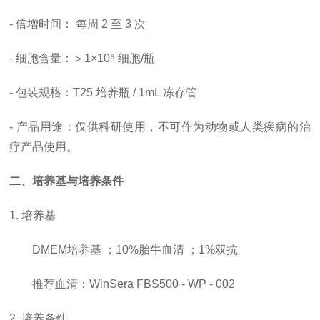
-
倍增时间
：
每周
2 至 3 次
- 细胞含量：＞1×10⁶ 细胞/瓶
- 包装规格：T25 培养瓶 / 1mL 冻存管
- 产品用途：仅供科研使用，
不可作为动物或人类疾病的治
疗产品使用。
二、培养基与培养条件
1. 培养基
DMEM培养基 ；10%胎牛血清 ；1%双抗
推荐血清：
WinSera FBS500 - WP - 002
2. 培养条件