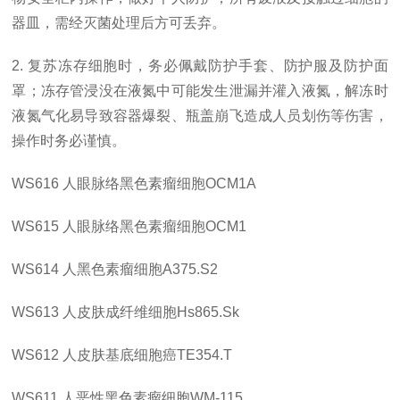
器皿，需经灭菌处理后方可丢弃。
2. 复苏冻存细胞时，务必佩戴防护手套、防护服及防护面
罩；冻存管浸没在液氮中可能发生泄漏并灌入液氮，解冻时
液氮气化易导致容器爆裂、瓶盖崩飞造成人员划伤等伤害，
操作时务必谨慎。
WS616
人眼脉络黑色素瘤细胞
OCM1A
WS615
人眼脉络黑色素瘤细胞
OCM1
WS614
人黑色素瘤细胞
A375.S2
WS613
人皮肤成纤维细胞
Hs865.Sk
WS612
人皮肤基底细胞癌
TE354.T
WS611
人恶性黑色素瘤细胞
WM-115