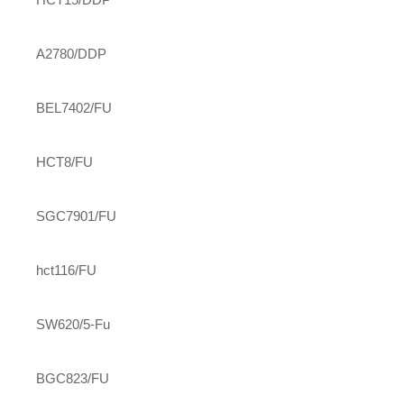
A2780/DDP
BEL7402/FU
HCT8/FU
SGC7901/FU
hct116/FU
SW620/5-Fu
BGC823/FU