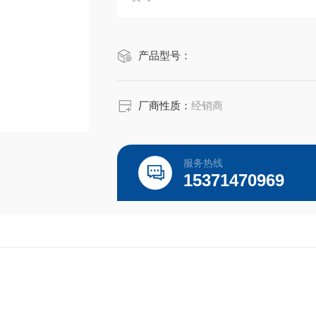
品牌：ThermoFisher
产品型号：
运输温度：干冰保存
厂商性质：
经销商
特殊说明：国械备 20210210 号
库存:现货,当天付款当天发货
服务热线
15371470969
我们提供的GIBCO 新型二代羊水培养