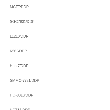
MCF7/DDP
SGC7901/DDP
L1210/DDP
K562/DDP
Huh-7/DDP
SMMC-7721/DDP
HO-8910/DDP
HCT15/DDP