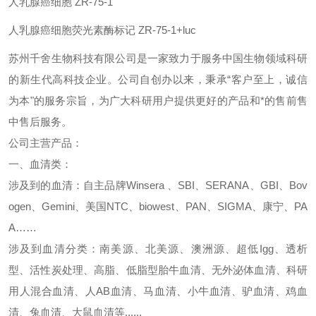
人乳腺癌细胞
ZR-75-1
人乳腺癌细胞荧光素酶标记
ZR-75-1+luc
苏州千舍生物科技有限公司是一家致力于服务中国生物领域科研
的新生代高科技企业。公司自创办以来，秉承
“客户至上，诚信
为本"的服务宗旨，为广大科研用户提供更好的产品和*的售前售
中售后服务。
公司主营产品：
一、血清类：
涉及到的血清：自主
品牌
Winsera 、SBI、SERANA、GBI、Bov
ogen、Gemini、美国NTC、biowest、PAN、SIGMA、康宁、PA
A……
涉及到血清分类：南美源、北美源、澳洲源、超低
Igg、透析
型、活性炭处理、高脂、低脂型胎牛血清、无外泌体血清、科研
用人混合血清、人AB血清、马血清、小牛血清、驴血清、鸡血
清、兔血清、大鼠血清等......