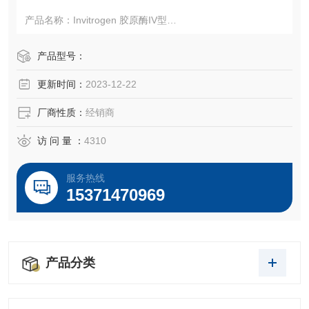
产品名称：Invitrogen 胶原酶IV型
品牌：GIBCO
产品型号：
货号：17100-017
更新时间：
2023-12-22
规格：1g
厂商性质：
经销商
描述
访 问 量 ：
4310
I 型胶原酶从溶组织梭菌制备，用于细胞和组织的解离。
服务热线
15371470969
I 型胶原酶可应用于如下组织制备细胞：
• 上皮组织
产品分类
• 肺
• 脂肪