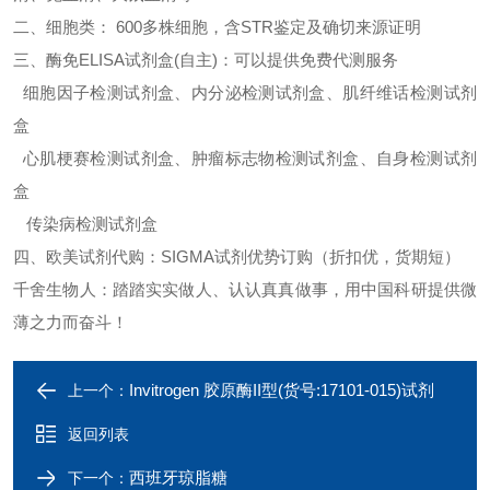
二、细胞类：
600多株细胞，含STR鉴定及确切来源证明
三、酶免
ELISA试剂盒(自主)：可以提供免费代测服务
细胞因子检测试剂盒、内分泌检测试剂盒、肌纤维话检测试剂
盒
心肌梗赛检测试剂盒、肿瘤标志物检测试剂盒、自身检测试剂
盒
传染病检测试剂盒
四、欧美试剂代购：
SIGMA试剂优势订购（折扣优，货期短）
千舍生物人：踏踏实实做人、认认真真做事，用中国科研提供微
薄之力而奋斗！
Invitrogen 胶原酶II型(货号:17101-015)试剂
上一个：
返回列表
西班牙琼脂糖
下一个：