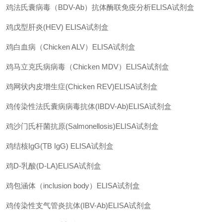
鸡法氏囊病毒（
BDV-Ab
）抗体酶联免疫分析
ELISA
试剂盒
鸡戊型肝炎
(HEV) ELISA
试剂盒
鸡白血病（
Chicken ALV
）
ELISA
试剂盒
鸡马立克氏病病毒（
Chicken MDV
）
ELISA
试剂盒
鸡网状内皮增生症
(Chicken REV)ELISA
试剂盒
鸡传染性法氏囊病病毒抗体
(IBDV-Ab)ELISA
试剂盒
鸡沙门氏杆菌抗原
(Salmonellosis)ELISA
试剂盒
鸡结核
IgG(TB IgG) ELISA
试剂盒
鸡
D-
乳酸
(D-LA)ELISA
试剂盒
鸡包涵体（
inclusion body
）
ELISA
试剂盒
鸡传染性支气管炎抗体
(IBV-Ab)ELISA
试剂盒