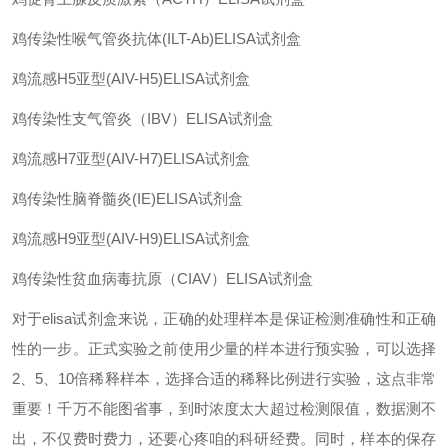
鸡传染性喉气管炎抗体
(ILT-Ab)ELISA
试剂盒
鸡流感
H5
亚型
(AIV-H5)ELISA
试剂盒
鸡传染性支气管炎（
IBV
）
ELISA
试剂盒
鸡流感
H7
亚型
(AIV-H7)ELISA
试剂盒
鸡传染性脑脊髓炎
(IE)ELISA
试剂盒
鸡流感
H9
亚型
(AIV-H9)ELISA
试剂盒
鸡传染性贫血病毒抗原（
CIAV
）
ELISA
试剂盒
对于
elisa
试剂盒来说，正确的处理样本是保证检测准确性和正确
性的一步。正式实验之前使用少量的样本进行预实验，可以选择
2
、
5
、
10
倍稀释样本，选择合适的稀释比例进行实验，这点非常
重要！千万不能图省事，到时浓度太大超过检测限值，数据测不
出，不仅费时费力，还要心疼咱的科研经费。同时，样本的保存