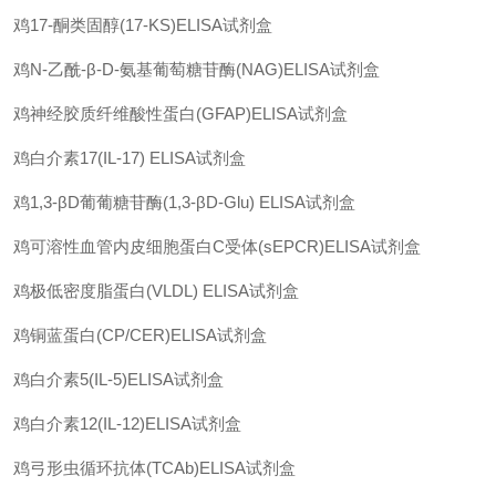
鸡
17-
酮类固醇
(17-KS)ELISA
试剂盒
鸡
N-
乙酰
-β-D-
氨基葡萄糖苷酶
(NAG)ELISA
试剂盒
鸡神经胶质纤维酸性蛋白
(GFAP)ELISA
试剂盒
鸡白介素
17(IL-17) ELISA
试剂盒
鸡
1,3-βD
葡葡糖苷酶
(1,3-βD-Glu) ELISA
试剂盒
鸡可溶性血管内皮细胞蛋白
C
受体
(sEPCR)ELISA
试剂盒
鸡极低密度脂蛋白
(VLDL) ELISA
试剂盒
鸡铜蓝蛋白
(CP/CER)ELISA
试剂盒
鸡白介素
5(IL-5)ELISA
试剂盒
鸡白介素
12(IL-12)ELISA
试剂盒
鸡弓形虫循环抗体
(TCAb)ELISA
试剂盒