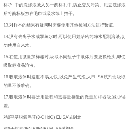
标孑
L
中的洗涤液溅入另一酶标孔中
,
防止交叉污染。甩去洗涤液
后将酶标板放在毛巾或吸水纸上拍干。
13.
对样本的结果有疑问时需要使用其他检测方法进行验证。
14.
没有去离子水或双蒸水时
,
可以使用娃哈哈纯净水配制溶液
,
切
勿使用自来水。
15.
在使用微量加样器时
,
吸取不同瓶子中液体后要更换枪头
,
即使
吸取标准品溶液。
16.
吸取液体时速度不易太快
,
以免产生气泡
,
人
ELISA
试剂盒吸取
的量不够准确。
17.
吸取液体时要选用量程和需要量接近的微量加样器吸
,
减少误
差。
鸡
8
羟基脱氧鸟苷
(8-OHdG) ELISA
试剂盒
鸡
β
干扰素
(IFN-β/IFNB) ELISA
试剂盒