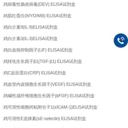
鸡病毒性肠炎病毒
(DEV) ELISA
试剂盒
鸡肌红蛋白
(MYO/MB) ELISA
试剂盒
鸡白介素
9(IL-9)ELISA
试剂盒
鸡白介素
3(IL-3)ELISA
试剂盒
鸡白血病抑制因子
(LIF) ELISA
试剂盒
鸡转化生长因子
β1(TGF-β1) ELISA
试剂盒
鸡
C
反应蛋白
(CRP) ELISA
试剂盒
鸡血管内皮细胞生长因子
(VEGF) ELISA
试剂盒
鸡碱性成纤维细胞生长因子
(bFGF) ELISA
试剂盒
鸡可溶性细胞间粘附分子
1(sICAM-1)ELISA
试剂盒
鸡可溶性
E
选择素
(sE-selectin) ELISA
试剂盒