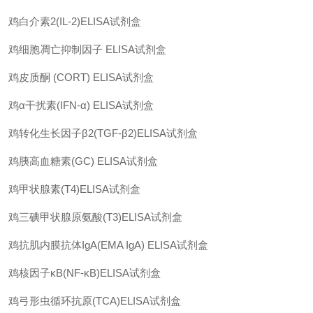
鸡白介素
2(IL-2)ELISA
试剂盒
鸡细胞凋亡抑制因子
ELISA
试剂盒
鸡皮质酮
(CORT) ELISA
试剂盒
鸡
α
干扰素
(IFN-α) ELISA
试剂盒
鸡转化生长因子
β2(TGF-β2)ELISA
试剂盒
鸡胰高血糖素
(GC) ELISA
试剂盒
鸡甲状腺素
(T4)ELISA
试剂盒
鸡三碘甲状腺原氨酸
(T3)ELISA
试剂盒
鸡抗肌内膜抗体
IgA(EMA IgA) ELISA
试剂盒
鸡核因子
κB(NF-κB)ELISA
试剂盒
鸡弓形虫循环抗原
(TCA)ELISA
试剂盒