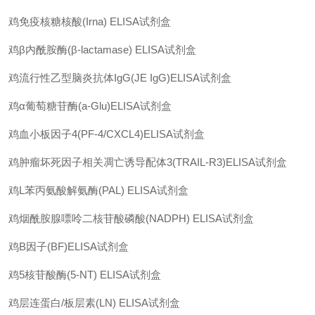
鸡免疫核糖核酸
(Irna) ELISA
试剂盒
鸡
β
内酰胺酶
(β-lactamase) ELISA
试剂盒
鸡流行性乙型脑炎抗体
IgG(JE IgG)ELISA
试剂盒
鸡
α
葡萄糖苷酶
(a-Glu)ELISA
试剂盒
鸡血小板因子
4(PF-4/CXCL4)ELISA
试剂盒
鸡肿瘤坏死因子相关凋亡诱导配体
3(TRAIL-R3)ELISA
试剂盒
鸡
L
苯丙氨酸解氨酶
(PAL) ELISA
试剂盒
鸡烟酰胺腺嘌呤二核苷酸磷酸
(NADPH) ELISA
试剂盒
鸡
B
因子
(BF)ELISA
试剂盒
鸡
5
核苷酸酶
(5-NT) ELISA
试剂盒
鸡层连蛋白
/
板层素
(LN) ELISA
试剂盒