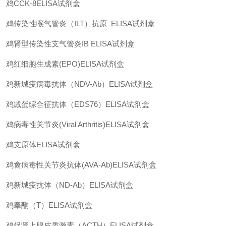
鸡
CCK-8ELISA
试剂盒
鸡传染性喉气管炎（
ILT
）抗原
ELISA
试剂盒
鸡肾型传染性支气管炎
IB ELISA
试剂盒
鸡红细胞生成素
(EPO)ELISA
试剂盒
鸡新城疫病毒抗体（
NDV-Ab
）
ELISA
试剂盒
鸡减蛋综合征抗体（
EDS76
）
ELISA
试剂盒
鸡病毒性关节炎
(Viral Arthritis)ELISA
试剂盒
鸡支原体
ELISA
试剂盒
鸡禽病毒性关节炎抗体
(AVA-Ab)ELISA
试剂盒
鸡新城疫抗体（
ND-Ab
）
ELISA
试剂盒
鸡睾酮（
T
）
ELISA
试剂盒
鸡促肾上腺皮质激素（
ACTH
）
ELISA
试剂盒