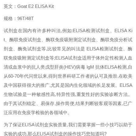
英文：
Goat E2 ELISA Kit
规格：
96T/48T
试剂盒在国内有许多种叫法
,
例如
:ELISA
检测试剂盒、
ELISA Ki
t
、酶联免疫试剂盒、酶联免疫吸附测定试剂盒、酶联免疫分析试
剂盒、酶免试剂盒等
,
比较常见的叫法是
ELISA
检测试剂盒、酶
联免疫吸附测定试剂盒等
;ELISA
试剂盒适用于体外定性检测人血
清或血浆中的抗人类戊型肝炎
(HEV)
病毒
IgM
抗体
ELISA
检测
,
自
从
60-70
年代问世以来
,
得到世界
科研工作者的认可及推崇
,
在欧美
及中国获得很大的推广
,
尤其是国内生化领域的长足发展。
ELISA
生物试验是一种敏感性高
,
特异性强
,
重复性好的实验诊断方法。
由于其试剂稳定、易保存
,
操作简便
,
结果判断较客观等因素
,
已广
泛应用在免疫学检验的各领域中。
为了保证
ELISA
试剂盒实验质量
,
我们需要掌握一些小技巧以助于
实验的成功
,
那么
ELISA
试剂盒的操作技巧您知道吗
?