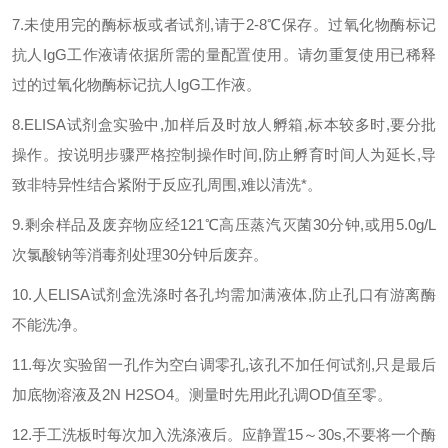
7.
未使用完的酶标板或者试剂
,
请于
2-8℃
保存。过氧化物酶标记
抗人
IgG
工作液请依据所需的量配置使用。请勿重复使用已稀释
过的过氧化物酶标记抗人
IgG
工作液。
8.ELISA
试剂盒实验中
,
加样后及时放人孵箱
,
标本较多时
,
要分批
操作。按说明步骤严格控制操作时间
,
防止孵育时间人为延长
,
导
致非特异性结合紧附于反应孔周围
,
难以清洗*。
9.
剩余样品及废弃物应经
121℃
高压蒸汽灭菌
30
分钟
,
或用
5.0g/L
次氯酸钠等消毒剂处理
30
分钟后废弃。
10.
人
ELISA
试剂盒洗涤时各孔均需加满液体
,
防止孔口有游离酶
不能洗净。
11.
每次实验留一孔作为空白调零孔
,
该孔不加任何试剂
,
只是最后
加底物溶液及
2N H2SO4
。测量时先用此孔调
OD
值至零。
12.
手工洗板时每次加入洗涤液后。应静置
15
～
30s,
不要将一个酶