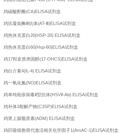
鸡碳酸酐酶
(CA)ELISA
试剂盒
鸡抗凝血酶
Ⅲ
抗体
(AT-Ⅲ)ELISA
试剂盒
鸡热休克蛋白
20(HSP-20) ELISA
试剂盒
鸡热休克蛋白
60(Hsp-60)ELISA
试剂盒
鸡
17
羟皮质类固醇
(17-OHCS)ELISA
试剂盒
鸡白介素
4(IL-4) ELISA
试剂盒
鸡一氧化氮
(NO)ELISA
试剂盒
鸡单纯疱疹病毒
Ⅱ
型抗体
(HSVⅡ-Ab) ELISA
试剂盒
鸡补体
3
裂解产物
(C3SP)ELISA
试剂盒
鸡肾上腺髓质素
(ADM) ELISA
试剂盒
鸡巨噬细胞替代激活相关化学因子
1(AmAC-1)ELISA
试剂盒