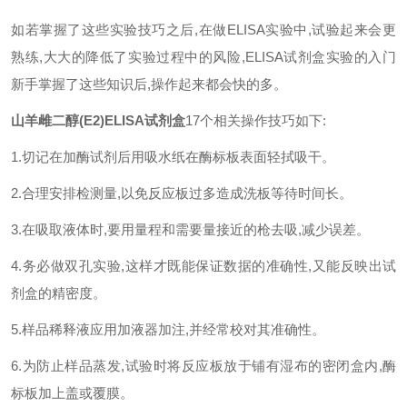
如若掌握了这些实验技巧之后
,
在做
ELISA
实验中
,
试验起来会更
熟练
,
大大的降低了实验过程中的风险
,ELISA
试剂盒实验的入门
新手掌握了这些知识后
,
操作起来都会快的多。
山羊雌二醇(E2)ELISA试剂盒
17
个相关操作技巧如下
:
1.
切记在加酶试剂后用吸水纸在酶标板表面轻拭吸干。
2.
合理安排检测量
,
以免反应板过多造成洗板等待时间长。
3.
在吸取液体时
,
要用量程和需要量接近的枪去吸
,
减少误差。
4.
务必做双孔实验
,
这样才既能保证数据的准确性
,
又能反映出试
剂盒的精密度。
5.
样品稀释液应用加液器加注
,
并经常校对其准确性。
6.
为防止样品蒸发
,
试验时将反应板放于铺有湿布的密闭盒内
,
酶
标板加上盖或覆膜。