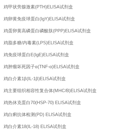
鸡甲状旁腺激素
(PTH)ELISA
试剂盒
鸡卵黄免疫球蛋白
(IgY)ELISA
试剂盒
鸡蛋卵黄高磷蛋白磷酸肽
(PPP)ELISA
试剂盒
鸡脂多糖
/
内毒素
(LPS)ELISA
试剂盒
鸡免疫球蛋白
E(IgE)ELISA
试剂盒
鸡肿瘤坏死因子
α(TNF-α)ELISA
试剂盒
鸡白介素
1β(IL-1β)ELISA
试剂盒
鸡主要组织相容性复合体
(MHC/B)ELISA
试剂盒
鸡热休克蛋白
70(HSP-70) ELISA
试剂盒
鸡白痢抗体检测
(PD) ELISA
试剂盒
鸡白介素
18(IL-18) ELISA
试剂盒