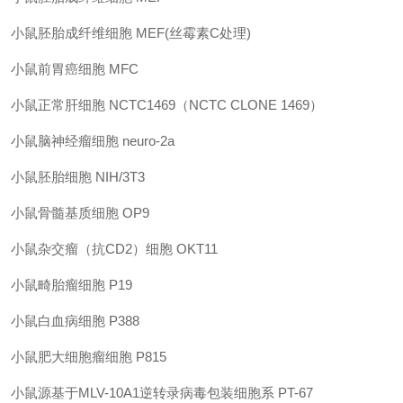
小鼠胚胎成纤维细胞
MEF(丝霉素
C处理)
小鼠前胃癌细胞
MFC
小鼠正常肝细胞
NCTC1469（NCTC CLONE 1469）
小鼠脑神经瘤细胞
neuro-2a
小鼠胚胎细胞
NIH/3T3
小鼠骨髓基质细胞
OP9
小鼠杂交瘤（抗
CD2）细胞
OKT11
小鼠畸胎瘤细胞
P19
小鼠白血病细胞
P388
小鼠肥大细胞瘤细胞
P815
小鼠源基于
MLV-10A1逆转录病毒包装细胞系
PT-67