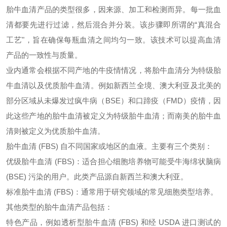
胎牛血清产品的类型很多，因来源、加工和检测而异。每一批血
清都要先进行过滤，然后混合并分装。该步骤即所谓的
“真混合
工艺"，旨在确保每瓶血清之间均匀一致。该技术可以提高血清
产品的一致性与质量。
业内通常会根据不同产地的牛疫情情况，将胎牛血清分为特级胎
牛血清以及优质胎牛血清。例如新西兰全境、澳大利亚及北美的
部分区域从未爆发过疯牛病（
BSE）和口蹄疫（FMD）疫情，因
此这些产地的胎牛血清被定义为特级胎牛血清；而南美的胎牛血
清则被定义为优质胎牛血清。
胎牛血清
(FBS) 自不同国家或地区的血液。主要有三个类别：
优级胎牛血清
(FBS)：适合担心细胞培养物可能受牛海绵状脑病
(BSE) 污染的用户。此类产品源自新西兰和澳大利亚。
标准胎牛血清
(FBS)：通常用于研究领域的常见细胞类型培养。
其他类型的胎牛血清产品包括：
特色产品，例如透析型胎牛血清
(FBS) 和经 USDA 进口测试的