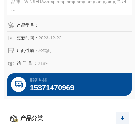
品牌：WINSERA&amp;amp;amp;amp;amp;amp;amp;#174;
规格：500ml
相对而言，国产品牌血清由于采血的不可控性和生产工艺的
产品型号：
差别，质量参差不齐，最让人担心的还是批间差异大，质量
更新时间：
2023-12-22
不稳定。
厂商性质：
经销商
访 问 量 ：
2189
服务热线
15371470969
产品分类