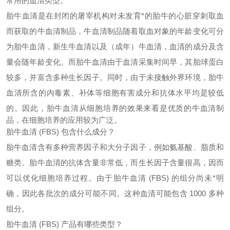
常用
的血清类型。
胎牛血清是在封闭的屠宰机构对未发育*的胎牛的心脏穿刺取血
而获取的牛血清制品，牛血清制品随着取血对象的年龄变化可分
为胎牛血清，新生牛血清以及（成年）牛血清，血清的成分及含
量会随年龄变化。而胎牛血清由于血清采集时间早，其胎球蛋白
较多，并富含多种生长因子。同时，由于未接触外界环境，胎牛
血清所含的内毒素、补体等细胞有害成分和抗体水平均是较低
的。因此，胎牛血清从细胞培养的效果来看是优质
的牛血清制
品，在细胞培养的应用较为广泛。
胎牛血清
(FBS) 包含什么成分？
胎牛血清含有多种营养因子和大分子因子，例如氨基酸、脂质和
糖类。胎牛血清的抗体含量非常低，而生长因子含量很高，因而
可以优化细胞培养过程。由于胎牛血清
(FBS) 的组分尚未*明
确，因此各批次的成分可能不同。这种血清可能包含 1000 多种
组分。
胎牛血清
(FBS) 产品有哪些类型？