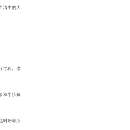
血清中的大
解过程。这
酸和半胱氨
，这时培养液