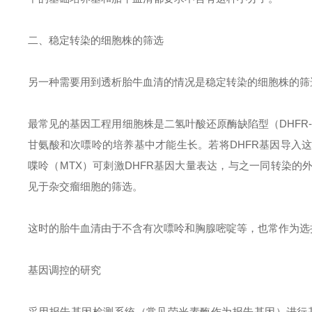
二、稳定转染的细胞株的筛选
另一种需要用到透析胎牛血清的情况是稳定转染的细胞株的筛
最常见的基因工程用细胞株是二氢叶酸还原酶缺陷型（
DHF
甘氨酸和次
嘌呤
的培养基中才能生长。若将DHFR基因导入
喋呤（MTX）可刺激DHFR基因大量表达，与之一同转染
见于杂交瘤细胞的筛选。
这时的胎牛血清由于不含有次
嘌呤
和胸腺嘧啶等，也常作为选
基因调控的研究
采用报告基因检测系统（常见荧光素酶作为报告基因）进行