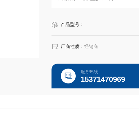
规格：500ml
产品型号：
货号：FBS500-WDF-002
厂商性质：
经销商
品牌：WinSERA
说明：该产品仅供科研使用
服务热线
货国内科研实验室使用比较普遍，价格
15371470969
相对而言，国产品牌血清由于采血的不
的还是批间差异大，质量不稳定。