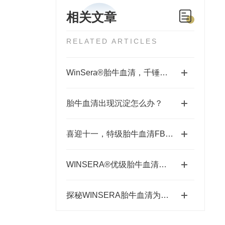
相关文章
RELATED ARTICLES
WinSera®胎牛血清，千锤百炼，助力科研，十一放价
胎牛血清出现沉淀怎么办？
喜迎十一，特级胎牛血清FBS500-WP-002|买十送一
WINSERA®优级胎牛血清试用报告
探秘WINSERA胎牛血清为什么会出现沉淀？