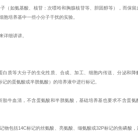
小分子（如氨基酸、核苷：次嘌呤
和胸腺核苷等、胆固醇等），而保留
细胞培养基中一些小分子干扰的实验。
来详细讲讲。
蛋白质等大分子的生化性质、合成、加工、细胞内传送、分泌和降
S标记的蛋氨酸或半胱氨酸）的培养液中进行标记。
析胎牛血清，不含蛋氨酸和半胱氨酸，基础培养基也要求不含蛋氨
记物包括
14C标记的丝氨酸、亮氨酸、缬氨酸或32P标记的焦磷酸