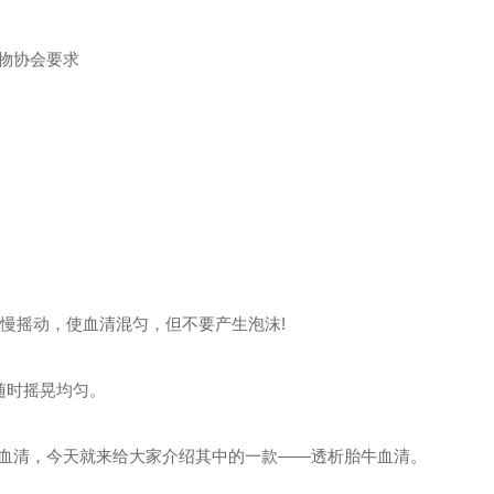
物协会要求
慢慢摇动，使血清混匀，但不要产生泡沫!
随时摇晃均匀。
血清，今天就来给大家介绍其中的一款
——透析胎牛血清。