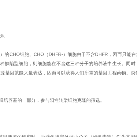
选。
R-）的CHO细胞。CHO（DHFR-）细胞由于不含DHFR，因而只能
这种缺陷型细胞，则细胞能在不含这三种分子的培养液中生长。同时
的外源基因就能大量表达，因而可以获得人们所需的基因工程药物。类
择培养基的一部分，参与阳性转染细胞克隆的筛选。
基因调控的研究时，为避免特定外源小分子（如激素等）作为基因